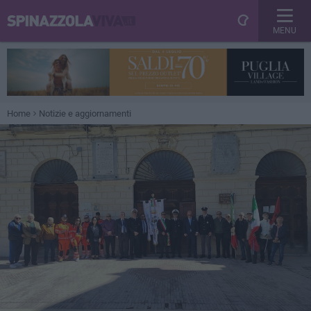
MENU
Home
Notizie e aggiornamenti