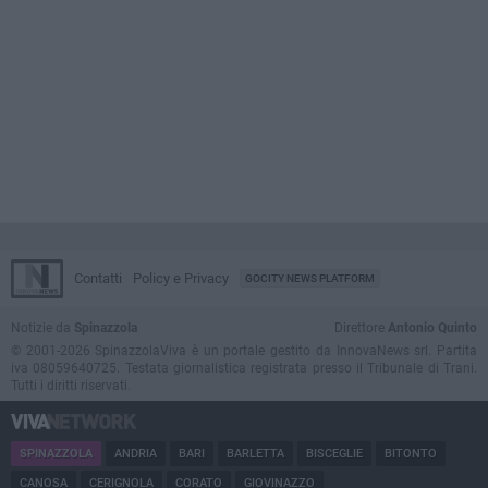
Contatti
Policy e Privacy
GOCITY NEWS PLATFORM
Notizie da
Spinazzola
Direttore
Antonio Quinto
© 2001-2026 SpinazzolaViva è un portale gestito da InnovaNews srl. Partita
iva 08059640725. Testata giornalistica registrata presso il Tribunale di Trani.
Tutti i diritti riservati.
SPINAZZOLA
ANDRIA
BARI
BARLETTA
BISCEGLIE
BITONTO
CANOSA
CERIGNOLA
CORATO
GIOVINAZZO