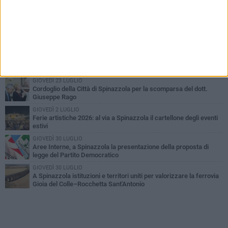
PIÙ LETTI QUESTA SETTIMANA
LUNEDÌ 3 AGOSTO
Il Treno dei Sapori: un viaggio per rilanciare la storica ferrovia
Gioia del Colle – Rocchetta Sant’Antonio
MARTEDÌ 9 GIUGNO
Spinazzola si prepara a vivere la festa patronale di Maria
Santissima del Bosco
GIOVEDÌ 23 LUGLIO
Cordoglio della Città di Spinazzola per la scomparsa del dott.
Giuseppe Rago
GIOVEDÌ 2 LUGLIO
Ferie artistiche 2026: al via a Spinazzola il cartellone degli eventi
estivi
GIOVEDÌ 30 LUGLIO
Aree Interne, a Spinazzola la presentazione della proposta di
legge del Partito Democratico
GIOVEDÌ 30 LUGLIO
A Spinazzola istituzioni e territori uniti per valorizzare la ferrovia
Gioia del Colle–Rocchetta Sant'Antonio