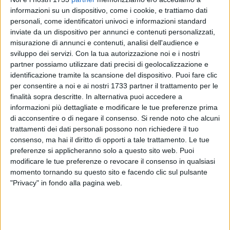
informazioni su un dispositivo, come i cookie, e trattiamo dati
personali, come identificatori univoci e informazioni standard
inviate da un dispositivo per annunci e contenuti personalizzati,
misurazione di annunci e contenuti, analisi dell'audience e
sviluppo dei servizi.
Con la tua autorizzazione noi e i nostri
Spinazzola celebra la Festa della Liberazione attraverso
partner possiamo utilizzare dati precisi di geolocalizzazione e
varie cerimonie e ricordato il valore della libertà e della
identificazione tramite la scansione del dispositivo. Puoi fare clic
per consentire a noi e ai nostri 1733 partner il trattamento per le
democrazia, evidenziati dal sindaco Michele Patruno,
finalità sopra descritte. In alternativa puoi accedere a
durante la manifestazione di questa mattina a cui hanno
informazioni più dettagliate e modificare le tue preferenze prima
preso parte cittadini ed autorità civili e militari
di acconsentire o di negare il consenso.
Si rende noto che alcuni
trattamenti dei dati personali possono non richiedere il tuo
"Buon 25 Aprile, Spinazzola. La libertà appartiene a tutti. Per
consenso, ma hai il diritto di opporti a tale trattamento. Le tue
celebrarla non esistono parole giuste o sbagliate. La libertà
preferenze si applicheranno solo a questo sito web. Puoi
non è ideologia. È rispetto per le persone. È un modo di
modificare le tue preferenze o revocare il consenso in qualsiasi
momento tornando su questo sito e facendo clic sul pulsante
comportarsi, non un modo di dire. Oggi ricordiamo chi ha
"Privacy" in fondo alla pagina web.
lottato perché potessimo essere liberi. Il nostro compito è
onorare quel sacrificio ogni giorno, nei gesti concreti, nel
rispetto dell'altro, nella tutela dei diritti. Auguro a ciascuno di
noi di ritrovare la consapevolezza della bellezza della