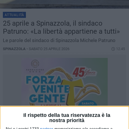
ATTUALITÀ
25 aprile a Spinazzola, il sindaco
Patruno: «La libertà appartiene a tutti»
Le parole del sindaco di Spinazzola Michele Patruno
SPINAZZOLA -
SABATO 25 APRILE 2026
12.45
Il rispetto della tua riservatezza è la
nostra priorità
Noi e i nostri 1733
partner
memorizziamo e/o accediamo a