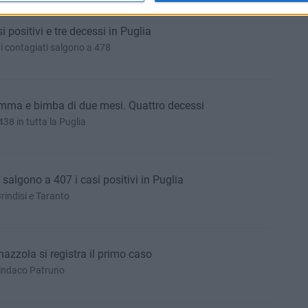
 positivi e tre decessi in Puglia
i contagiati salgono a 478
mma e bimba di due mesi. Quattro decessi
438 in tutta la Puglia
algono a 407 i casi positivi in Puglia
Brindisi e Taranto
azzola si registra il primo caso
sindaco Patruno