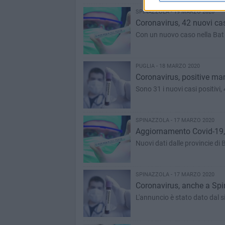
SPINAZZOLA - 19 MARZO 2020
Coronavirus, 42 nuovi casi
Con un nuovo caso nella Bat 
PUGLIA - 18 MARZO 2020
Coronavirus, positive ma
Sono 31 i nuovi casi positivi, 
SPINAZZOLA - 17 MARZO 2020
Aggiornamento Covid-19, s
Nuovi dati dalle provincie di 
SPINAZZOLA - 17 MARZO 2020
Coronavirus, anche a Spin
L'annuncio è stato dato dal 