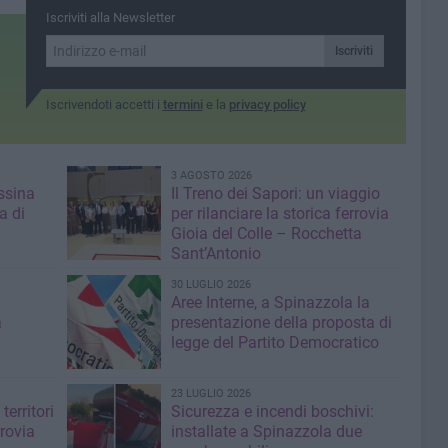
Spasiano
 ad Andria
Iscriviti alla Newsletter
 della
Iscriviti
Iscrivendoti accetti i
termini
e la
privacy policy
3 AGOSTO 2026
ssina
Il Treno dei Sapori: un viaggio
a di
per rilanciare la storica ferrovia
Gioia del Colle – Rocchetta
Sant’Antonio
30 LUGLIO 2026
Aree Interne, a Spinazzola la
a
presentazione della proposta di
legge del Partito Democratico
23 LUGLIO 2026
territori
Sicurezza e incendi boschivi:
rrovia
installate a Spinazzola due