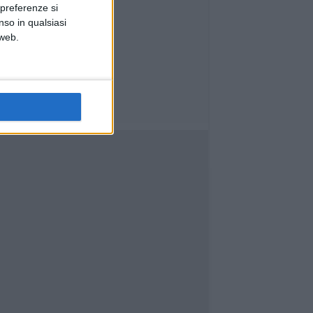
 preferenze si
nso in qualsiasi
 web.