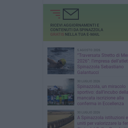
12,30
Ieri alla cerimonia
anche il Presidente
Repubblica, Sergio
Mattarella
RICEVI AGGIORNAMENTI E
CONTENUTI DA SPINAZZOLA
GRATIS
NELLA TUA E-MAIL
5 AGOSTO 2026
“Traversata Stretto di Me
2026”: l’impresa dell’atlet
Spinazzola Sebastiano
Galantucci
30 LUGLIO 2026
Spinazzola, un miracolo
sportivo: dall’incubo dell
mancata iscrizione alla
conferma in Eccellenza
30 LUGLIO 2026
A Spinazzola istituzioni e 
uniti per valorizzare la fe