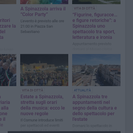
A Spinazzola arriva il
VITA DI CITTÀ
“Color Party”
“Figurine, figuracce…
ritori
e figure retoriche”: a
L'evento è previsto alle ore
izzare la
Spinazzola uno
21:00 in Piazza San
del
spettacolo tra sport,
Sebastiano
ta
letteratura e ironia
Appuntamento previsto
domani al Museo civico
io lungo
r dare
urismo
ici
VITA DI CITTÀ
ATTUALITÀ
a
Estate a Spinazzola,
A Spinazzola tre
iaria
stretta sugli orari
appuntamenti nel
 alla
della musica: ecco le
segno della cultura e
one
nuove regole
dello spettacolo per
 il
l’estate
Il Comune introduce limiti
le
per spettacoli ed eventi
Domani lo spettacolo in
sonori fino al 15 agosto
piazza Plebiscito con Sasà