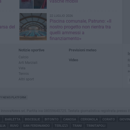
a
vasche mobili
22 LUGLIO 2026
Piscina comunale, Patruno: «Il
rsa del
nostro progetto non rientra tra
quelli ammessi a
finanziamento»
Notizie sportive
Previsioni meteo
I
Calcio
Video
R
Arti Marziali
S
Vela
a
Tennis
Altri sport
TY NEWS PLATFORM
ovaNews srl. Partita iva 08059640725. Testata giornalistica registrata presso il Tribu
I
BARLETTA
BISCEGLIE
BITONTO
CANOSA
CERIGNOLA
CORATO
GIOVI
LIA
RUVO
SAN FERDINANDO
TERLIZZI
TRANI
TRINITAPOLI