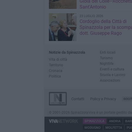
Gioia del Colle–Rocchett
Sant'Antonio
23 LUGLIO 2026
Cordoglio della Città di
Spinazzola per la scompa
dott. Giuseppe Rago
Notizie da Spinazzola
Enti locali
Turismo
Vita di città
Nightlife
Territorio
Eventi e cultura
Cronaca
Scuola e Lavoro
Politica
Associazioni
Contatti
Policy e Privacy
GOCI
© 2001-2026 SpinazzolaViva è un portale gestito da Inn
SPINAZZOLA
ANDRIA
BAR
MODUGNO
MOLFETTA
PUG