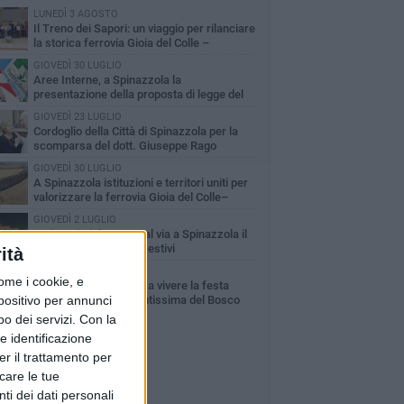
LUNEDÌ 3 AGOSTO
Il Treno dei Sapori: un viaggio per rilanciare
la storica ferrovia Gioia del Colle –
cchetta Sant’Antonio
GIOVEDÌ 30 LUGLIO
Aree Interne, a Spinazzola la
presentazione della proposta di legge del
rtito Democratico
GIOVEDÌ 23 LUGLIO
Cordoglio della Città di Spinazzola per la
scomparsa del dott. Giuseppe Rago
GIOVEDÌ 30 LUGLIO
A Spinazzola istituzioni e territori uniti per
valorizzare la ferrovia Gioia del Colle–
cchetta Sant'Antonio
GIOVEDÌ 2 LUGLIO
Ferie artistiche 2026: al via a Spinazzola il
cartellone degli eventi estivi
ità
MARTEDÌ 9 GIUGNO
ome i cookie, e
Spinazzola si prepara a vivere la festa
spositivo per annunci
patronale di Maria Santissima del Bosco
o dei servizi.
Con la
e identificazione
er il trattamento per
icare le tue
ti dei dati personali