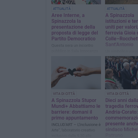
ATTUALITÀ
ATTUALITÀ
Aree Interne, a
A Spinazzola
Spinazzola la
istituzioni e ter
presentazione della
uniti per valor
proposta di legge del
ferrovia Gioia 
Partito Democratico
Colle–Rocchet
Sant'Antonio
Questa sera un incontro
pubblico in Sala Innocenzo
Un simbolico viagg
XII
la storica tratta pe
nuovo impulso al t
lento e ai treni stor
VITA DI CITTÀ
VITA DI CITTÀ
A Spinazzola Stupor
Dieci anni dall
Mundi+ Abbattiamo le
tragedia ferrov
barriere: domani il
Andria-Corato:
primo appuntamento
commemorazi
presente anche
INCLUD'ART – L'Inclusione è
sindaco Miche
Arte", laboratorio creativo
Patruno
inclusivo dalle 9,30 alle