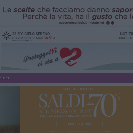
23.5
°C
CIELO SERENO
NOTIZI
34.5°
OGGI MIN
23.5°
MAX
A
DIRETTO
SPINAZZOLA
VIDEO