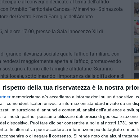
partecipare al convegno dedicato al tema dell'affido
e con l'Ambito Territoriale Canosa–Minervino–Spinazzola
ore del Centro Servizi Famiglie dell'Ambito.
Ro
, alle ore 17.00, presso la Sala Innocenzo XII di
Pa
i grande rilevanza sociale quale l'affido familiare, con
à a rendersi maggiormente aperta all'affido, promuovendo
i sostegno attorno alle famiglie affidatarie. Saranno
Ro
munità locale, sottolineando l'importanza della diffusione di
rietà e della corresponsabilità sociale.
l rispetto della tua riservatezza è la nostra prior
artner
memorizziamo e/o accediamo a informazioni su un dispositivo, c
re di ascoltare la testimonianza diretta di alcune
ali, come identificatori univoci e informazioni standard inviate da un di
ntributo concreto e significativo alla riflessione sul valore
zzati, misurazione di annunci e contenuti, analisi dell'audience e svilupp
i e i nostri partner possiamo utilizzare dati precisi di geolocalizzazione 
del dispositivo. Puoi fare clic per consentire a noi e ai nostri 1731 partn
critte. In alternativa puoi accedere a informazioni più dettagliate e modif
acconsentire o di negare il consenso.
Si rende noto che alcuni trattamen