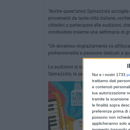
"Anche quest'anno Spinazzola accoglie c
provenienti da tante città italiane, confer
cittadini a partecipare alle audizioni, c
condividere insieme una settimana di gra
"Un doveroso ringraziamento va all'Acc
professionalità e passione dedicati a qu
I
Le audizioni si svolgono tutti i giorni da
Spinazzola; la serata finale è prevista l
Noi e i nostri 1733
p
trattiamo dati person
e contenuti personali
tua autorizzazione no
tramite la scansione 
le finalità sopra des
preferenze prima di 
possono non richieder
applicheranno solo a
momento tornando su 