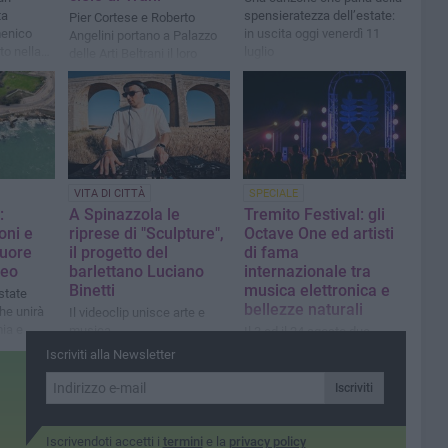
ta
spensieratezza dell’estate:
Pier Cortese e Roberto
menico
in uscita oggi venerdì 11
Angelini portano a Palazzo
to nella
luglio
delle Arti Beltrani il loro
viaggio musicale tra
reinterpretazioni
sorprendenti e brani originali
VITA DI CITTÀ
SPECIALE
:
A Spinazzola le
Tremito Festival: gli
oni e
riprese di "Sculpture",
Octave One ed artisti
Cuore
il progetto del
di fama
neo
barlettano Luciano
internazionale tra
Binetti
musica elettronica e
state
bellezze naturali
he unirà
Il videoclip unisce arte e
ia e
musica
Il 3 ed il 24 agosto due
serate con la consolle
Iscriviti alla Newsletter
allestita presso il Frantoio
Sabino Leone a Canosa
Iscriviti
Iscrivendoti accetti i
termini
e la
privacy policy