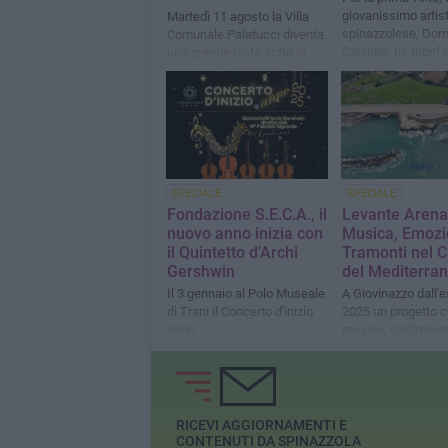
giovanissimo artis
Martedì 11 agosto la Villa
spinazzolese, Do
Comunale Palatucci diventa
Calenda, ha trionfa
una grande pista sotto le
sua sezione
stelle
SPECIALE
SPECIALE
Fondazione S.E.C.A., il
Levante Arena
nuovo anno inizia con
Musica, Emozi
il Quintetto d’Archi
Tramonti nel 
Gershwin
del Mediterra
Il 3 gennaio al Polo Museale
A Giovinazzo dall'e
di Trani il Concerto d'inizio
2025 un progetto c
anno
musica, gastronom
natura
RICEVI AGGIORNAMENTI E
CONTENUTI DA SPINAZZOLA