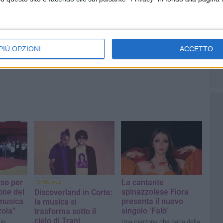
PIÙ OPZIONI
ACCETTO
so per
La cantante
SPECIALE
one del
spinazzolese Flora
Discoverland in Corte:
 musica
presenta il nuovo
la musica si
zola”
singolo ‘Falò’
trasforma sotto il
cielo di Trani
 un
Una canzone che parla della