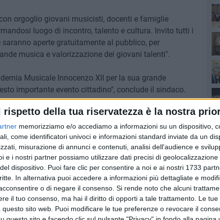
on orgoglio giovani musicisti, docenti e famiglie
mandosi luogo di incontro, talento e cultura. Invito tutti i
Ro
he saranno aperte gratuitamente al pubblico, per
nde musica e valorizzazione dei giovani talenti".
ademia Musicale Innocenzo XII per la sua grande
esto importante evento cittadino", conclude il sindaco.
l rispetto della tua riservatezza è la nostra prior
lle ore 15 alle ore 20 presso la Sala Innocenzo XII a
unedì primo giugno alle ore 20.
artner
memorizziamo e/o accediamo a informazioni su un dispositivo, c
ali, come identificatori univoci e informazioni standard inviate da un di
Pa
zzati, misurazione di annunci e contenuti, analisi dell'audience e svilupp
i e i nostri partner possiamo utilizzare dati precisi di geolocalizzazione 
del dispositivo. Puoi fare clic per consentire a noi e ai nostri 1733 partn
Ro
critte. In alternativa puoi accedere a informazioni più dettagliate e modif
acconsentire o di negare il consenso.
Si rende noto che alcuni trattamen
e il tuo consenso, ma hai il diritto di opporti a tale trattamento. Le tue
 questo sito web. Puoi modificare le tue preferenze o revocare il conse
questo sito e facendo clic sul pulsante "Privacy" in fondo alla pagina