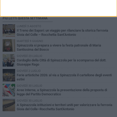
PIÙ LETTI QUESTA SETTIMANA
LUNEDÌ 3 AGOSTO
Il Treno dei Sapori: un viaggio per rilanciare la storica ferrovia
Gioia del Colle – Rocchetta Sant’Antonio
MARTEDÌ 9 GIUGNO
Spinazzola si prepara a vivere la festa patronale di Maria
Santissima del Bosco
GIOVEDÌ 23 LUGLIO
Cordoglio della Città di Spinazzola per la scomparsa del dott.
Giuseppe Rago
GIOVEDÌ 2 LUGLIO
Ferie artistiche 2026: al via a Spinazzola il cartellone degli eventi
estivi
GIOVEDÌ 30 LUGLIO
Aree Interne, a Spinazzola la presentazione della proposta di
legge del Partito Democratico
GIOVEDÌ 30 LUGLIO
A Spinazzola istituzioni e territori uniti per valorizzare la ferrovia
Gioia del Colle–Rocchetta Sant'Antonio