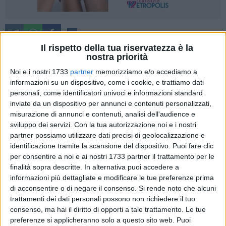
7
Il rispetto della tua riservatezza è la
nostra priorità
Noi e i nostri 1733
partner
memorizziamo e/o accediamo a
E' arrivato il via libera all'abbattimento dei cinghiali che si
informazioni su un dispositivo, come i cookie, e trattiamo dati
sono moltiplicati in Italia raggiungendo oltre un milione di
personali, come identificatori univoci e informazioni standard
esemplari che, dalle campagne alle città, mettono a rischio
inviate da un dispositivo per annunci e contenuti personalizzati,
la sicurezza dei cittadini, oltre a distruggere i raccolti agricoli,
misurazione di annunci e contenuti, analisi dell'audience e
con la Regione Lombardia che ha approvato atta a
sviluppo dei servizi.
Con la tua autorizzazione noi e i nostri
contrastare il proliferare di cinghiali, soprattutto a tutela
partner possiamo utilizzare dati precisi di geolocalizzazione e
della sicurezza e della salvaguardia delle colture agricole.
identificazione tramite la scansione del dispositivo. Puoi fare clic
per consentire a noi e ai nostri 1733 partner il trattamento per le
Per la prima volta - sottolinea la Coldiretti - viene finalmente
finalità sopra descritte. In alternativa puoi accedere a
data la possibilità agli agricoltori, provvisti di regolare
informazioni più dettagliate e modificare le tue preferenze prima
licenza, di abbattere tutto l'anno i cinghiali, con
di acconsentire o di negare il consenso.
Si rende noto che alcuni
l'ampliamento dell'attività di contenimento finora riservata
trattamenti dei dati personali possono non richiedere il tuo
solo alla polizia provinciale e ai cacciatori.
consenso, ma hai il diritto di opporti a tale trattamento. Le tue
preferenze si applicheranno solo a questo sito web. Puoi