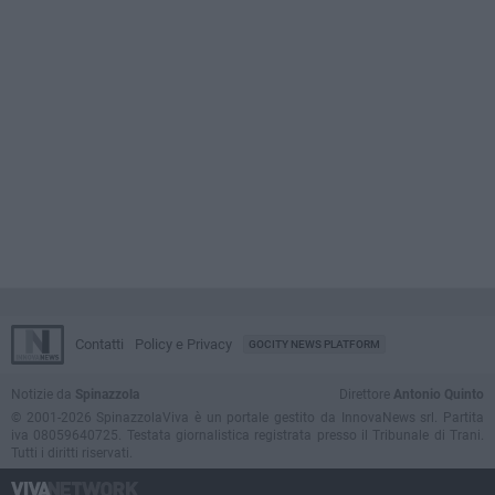
Contatti
Policy e Privacy
GOCITY NEWS PLATFORM
Notizie da
Spinazzola
Direttore
Antonio Quinto
© 2001-2026 SpinazzolaViva è un portale gestito da InnovaNews srl. Partita
iva 08059640725. Testata giornalistica registrata presso il Tribunale di Trani.
Tutti i diritti riservati.