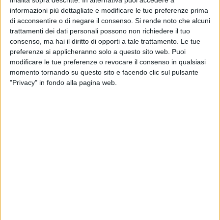
· limitazioni
ZTL · accise in
informazioni più dettagliate e modificare le tue preferenze prima
aumento
di acconsentire o di negare il consenso.
Si rende noto che alcuni
GPL
Carburante più
Consumo
Chi per
trattamenti dei dati personali possono non richiedere il tuo
economico alla
+15-20% per
km
consenso, ma hai il diritto di opporti a tale trattamento. Le tue
pompa · accisa
km ·
urbani
preferenze si applicheranno solo a questo sito web. Puoi
ridotta · emissioni
autonomia
vuole r
locali inferiori alla
ridotta · rete
modificare le tue preferenze o revocare il consenso in qualsiasi
benzina
di
momento tornando su questo sito e facendo clic sul pulsante
rifornimento
"Privacy" in fondo alla pagina web.
meno
capillare · kit
aggiuntivo
Mild Hybrid
Nessuna ricarica
Non può
Uso mi
(MHEV)
necessaria ·
marciare in
urbano
recupero energia
elettrico puro ·
come p
in frenata ·
vantaggi
verso l
riduzione consumi
limitati in
del 10-15% · costo
autostrada ·
contenuto
non accede
rispetto al full
agli incentivi
hybrid
EV
Full Hybrid (HEV)
Marcia in elettrico
Prezzo di
Chi gu
puro a bassa
acquisto più
città e
velocità · consumi
alto · batteria
costi s
significativamente
aggiuntiva da
ricaric