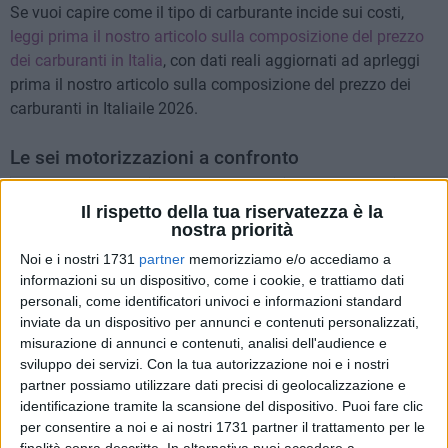
Se vuoi capire come il tipo di carburante incide sui costi,
leggi prima il nostro articolo sulla composizione del prezzo
dei carburanti in Italia
, con dati reali aggiornati ad aprleggi
prima il nostro articolo sulla composizione del prezzo dei
carburanti in Italiaile 2026.
Le sei motorizzazioni a confronto
CONTRO
Il rispetto della tua riservatezza è la
MOTORIZZAZIONE
PRO PRINCIPALI
PRINCIPALI
ADATT
nostra priorità
Benzina
Rete rifornimento
Consumi più
Percor
Noi e i nostri 1731
partner
memorizziamo e/o accediamo a
capillare · costo di
alti del diesel ·
uso
acquisto
emissioni CO₂
urbano
informazioni su un dispositivo, come i cookie, e trattiamo dati
contenuto ·
elevate · costo
personali, come identificatori univoci e informazioni standard
manutenzione
carburante in
inviate da un dispositivo per annunci e contenuti personalizzati,
semplice · ampia
crescita
scelta di modelli
misurazione di annunci e contenuti, analisi dell'audience e
sviluppo dei servizi.
Con la tua autorizzazione noi e i nostri
Diesel
Consumi ridotti su
Costo auto
Alti ch
lunghi percorsi ·
più alto ·
annui,
partner possiamo utilizzare dati precisi di geolocalizzazione e
coppia elevata ·
manutenzione
flotte
identificazione tramite la scansione del dispositivo. Puoi fare clic
ideale per
più onerosa
per consentire a noi e ai nostri 1731 partner il trattamento per le
trasporto merci
(DPF, AdBlue)
finalità sopra descritte. In alternativa puoi accedere a