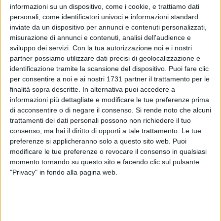
informazioni su un dispositivo, come i cookie, e trattiamo dati
personali, come identificatori univoci e informazioni standard
inviate da un dispositivo per annunci e contenuti personalizzati,
misurazione di annunci e contenuti, analisi dell'audience e
sviluppo dei servizi.
Con la tua autorizzazione noi e i nostri
partner possiamo utilizzare dati precisi di geolocalizzazione e
identificazione tramite la scansione del dispositivo. Puoi fare clic
per consentire a noi e ai nostri 1731 partner il trattamento per le
finalità sopra descritte. In alternativa puoi accedere a
informazioni più dettagliate e modificare le tue preferenze prima
Una proposta per rafforzare i collegamenti ferroviari tra
di acconsentire o di negare il consenso.
Si rende noto che alcuni
Puglia e Basilicata attraverso infrastrutture moderne e una
trattamenti dei dati personali possono non richiedere il tuo
mobilità più efficiente. È questo il tema al centro della nota
consenso, ma hai il diritto di opporti a tale trattamento. Le tue
preferenze si applicheranno solo a questo sito web. Puoi
di Pasquale Di Noia, consigliere comunale di Spinazzola e
modificare le tue preferenze o revocare il consenso in qualsiasi
consigliere provinciale BAT.
momento tornando su questo sito e facendo clic sul pulsante
"Privacy" in fondo alla pagina web.
La nota completa:
«Unire la Puglia e la Basilicata attraverso la
ferrovia: è per questo che abbiamo