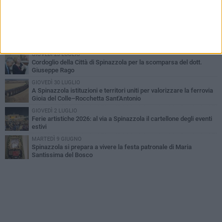
Il Treno dei Sapori: un viaggio per rilanciare la storica ferrovia
Gioia del Colle – Rocchetta Sant’Antonio
GIOVEDÌ 30 LUGLIO
Aree Interne, a Spinazzola la presentazione della proposta di
legge del Partito Democratico
GIOVEDÌ 23 LUGLIO
Cordoglio della Città di Spinazzola per la scomparsa del dott.
Giuseppe Rago
GIOVEDÌ 30 LUGLIO
A Spinazzola istituzioni e territori uniti per valorizzare la ferrovia
Gioia del Colle–Rocchetta Sant'Antonio
GIOVEDÌ 2 LUGLIO
Ferie artistiche 2026: al via a Spinazzola il cartellone degli eventi
estivi
MARTEDÌ 9 GIUGNO
Spinazzola si prepara a vivere la festa patronale di Maria
Santissima del Bosco