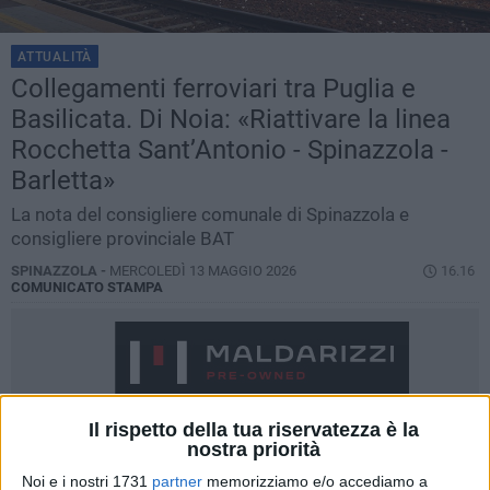
ATTUALITÀ
Collegamenti ferroviari tra Puglia e
Basilicata. Di Noia: «Riattivare la linea
Rocchetta Sant’Antonio - Spinazzola -
Barletta»
La nota del consigliere comunale di Spinazzola e
consigliere provinciale BAT
SPINAZZOLA -
MERCOLEDÌ 13 MAGGIO 2026
16.16
COMUNICATO STAMPA
Il rispetto della tua riservatezza è la
nostra priorità
Noi e i nostri 1731
partner
memorizziamo e/o accediamo a