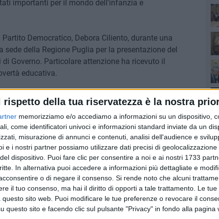
ati importanti per il mondo dell'infanzia e
Ro
l Partito Democratico, Debora Ciliento, durante una
 sede della Regione Puglia per la presentazione del
 di Governo. Particolare attenzione ha ricevuto il
overtà educativa.
 educante, - continua Ciliento - capace di sostenere il
l rispetto della tua riservatezza è la nostra prior
ortante il lavoro di equipe che sarà messo in atto dagli
artner
memorizziamo e/o accediamo a informazioni su un dispositivo, c
rdinamento degli uffici dei Servizi Sociali professionali
ali, come identificatori univoci e informazioni standard inviate da un di
 piani di Zona».
zzati, misurazione di annunci e contenuti, analisi dell'audience e svilupp
Pa
i e i nostri partner possiamo utilizzare dati precisi di geolocalizzazione 
ra del PD - che parte da un lavoro in sinergia tra gli
del dispositivo. Puoi fare clic per consentire a noi e ai nostri 1733 partn
uzione, allo sport e alla cultura, modifica l'approccio al
critte. In alternativa puoi accedere a informazioni più dettagliate e modif
Ro
più le singole scelte della politica, ma saranno
acconsentire o di negare il consenso.
Si rende noto che alcuni trattamen
e il tuo consenso, ma hai il diritto di opporti a tale trattamento. Le tue
ndo a sistema le proposte d'intervento».
 questo sito web. Puoi modificare le tue preferenze o revocare il conse
questo sito e facendo clic sul pulsante "Privacy" in fondo alla pagina
e Puglia, il documento vuole essere uno strumento di