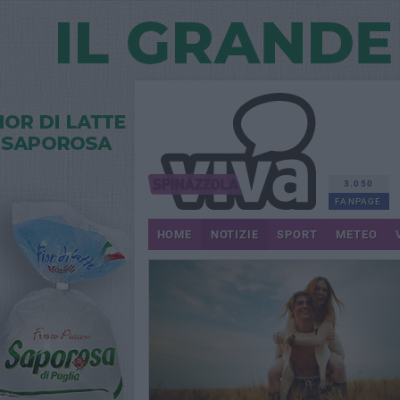
3.050
FANPAGE
HOME
NOTIZIE
SPORT
METEO