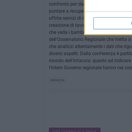
confronto per dare risposte concrete ai
puntare a recuperare spazi a misura di ba
offrire servizi di doposcuola e sportelli di
creazione di tavoli di programmazione e 
che veda i bambini e i ragazzi destinatari 
dell'Osservatorio Regionale che metta a 
che analizzi attentamente i dati che rigu
diversi aspetti. Dalla conferenza è part
mondo dell'Infanzia: questo ad indicare 
l'intero Governo regionale hanno nei conf
INFANZIA
Altri contenuti a tema