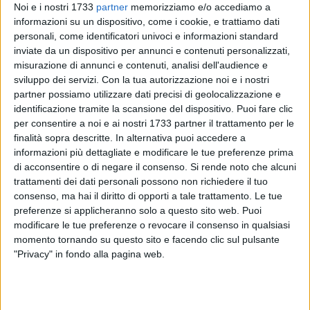
Noi e i nostri 1733
partner
memorizziamo e/o accediamo a
informazioni su un dispositivo, come i cookie, e trattiamo dati
personali, come identificatori univoci e informazioni standard
inviate da un dispositivo per annunci e contenuti personalizzati,
misurazione di annunci e contenuti, analisi dell'audience e
sviluppo dei servizi.
Con la tua autorizzazione noi e i nostri
partner possiamo utilizzare dati precisi di geolocalizzazione e
identificazione tramite la scansione del dispositivo. Puoi fare clic
"Questa mattina dirigenti e tecnici della Provincia saranno
per consentire a noi e ai nostri 1733 partner il trattamento per le
presenti in città per effettuare importanti sopralluoghi su
finalità sopra descritte. In alternativa puoi accedere a
alcune criticità e opere strategiche del territorio: verifica dei
informazioni più dettagliate e modificare le tue preferenze prima
lavori di illuminazione della rotatoria SP4/Paredano, ormai
di acconsentire o di negare il consenso.
Si rende noto che alcuni
trattamenti dei dati personali possono non richiedere il tuo
in dirittura d'arrivo; Monitoraggio degli interventi sulla SP54;
consenso, ma hai il diritto di opporti a tale trattamento. Le tue
Sopralluogo sulla seconda frana apertasi sulla PTC 246 FG
preferenze si applicheranno solo a questo sito web. Puoi
40, di proprietà del Comune di Spinazzola, che potrebbe
modificare le tue preferenze o revocare il consenso in qualsiasi
interessare anche il cosiddetto "rettifilo della Stazione". Si
momento tornando su questo sito e facendo clic sul pulsante
legge nella nota del consigliere comunale di Spinazzola e
"Privacy" in fondo alla pagina web.
consigliere provinciale Bat, Pasquale Di Noia.
"Nonostante l'empasse legata all'approvazione del bilancio