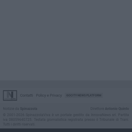
Contatti
Policy e Privacy
GOCITY NEWS PLATFORM
Notizie da
Spinazzola
Direttore
Antonio Quinto
© 2001-2026 SpinazzolaViva è un portale gestito da InnovaNews srl. Partita
iva 08059640725. Testata giornalistica registrata presso il Tribunale di Trani.
Tutti i diritti riservati.