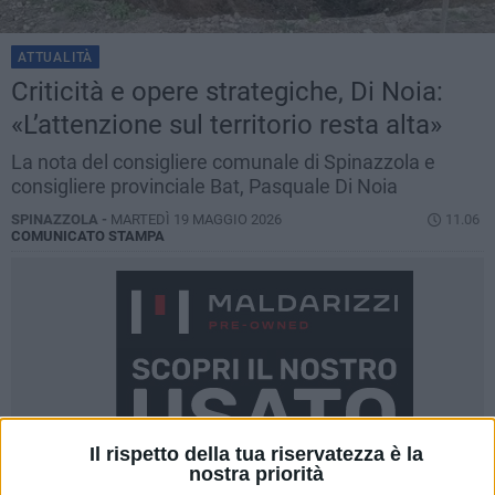
ATTUALITÀ
Criticità e opere strategiche, Di Noia:
«L’attenzione sul territorio resta alta»
La nota del consigliere comunale di Spinazzola e
consigliere provinciale Bat, Pasquale Di Noia
SPINAZZOLA -
MARTEDÌ 19 MAGGIO 2026
11.06
COMUNICATO STAMPA
Il rispetto della tua riservatezza è la
nostra priorità