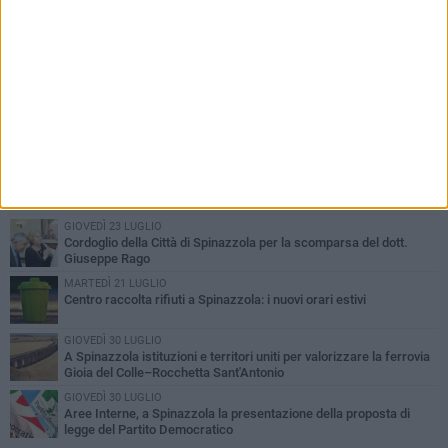
PIÙ LETTI QUESTA SETTIMANA
LUNEDÌ 3 AGOSTO
Il Treno dei Sapori: un viaggio per rilanciare la storica ferrovia
Gioia del Colle – Rocchetta Sant’Antonio
GIOVEDÌ 2 LUGLIO
Ferie artistiche 2026: al via a Spinazzola il cartellone degli eventi
estivi
GIOVEDÌ 23 LUGLIO
Cordoglio della Città di Spinazzola per la scomparsa del dott.
Giuseppe Rago
MARTEDÌ 21 LUGLIO
Centro raccolta rifiuti a Spinazzola: i nuovi orari estivi
GIOVEDÌ 30 LUGLIO
A Spinazzola istituzioni e territori uniti per valorizzare la ferrovia
Gioia del Colle–Rocchetta Sant'Antonio
GIOVEDÌ 30 LUGLIO
Aree Interne, a Spinazzola la presentazione della proposta di
legge del Partito Democratico