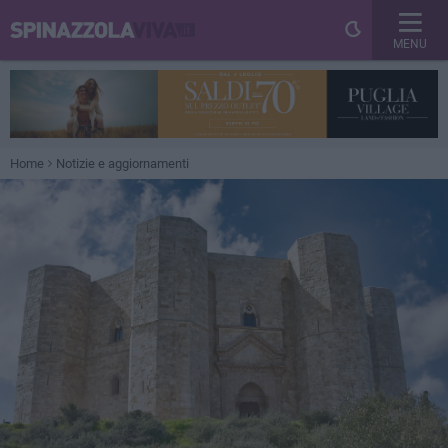
MENU
Home
Notizie e aggiornamenti