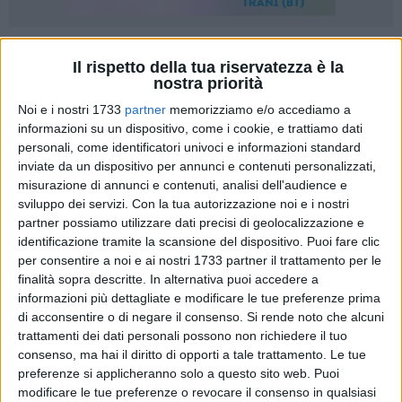
5
Il rispetto della tua riservatezza è la
nostra priorità
Despar rinnova
anche per l'anno scolastico 2025/2026
l'impegno per la scuola
con la
nuova edizione di
Noi e i nostri 1733
partner
memorizziamo e/o accediamo a
informazioni su un dispositivo, come i cookie, e trattiamo dati
Scuolafacendo
, l'iniziativa nazionale a sostegno del mondo
personali, come identificatori univoci e informazioni standard
dell'istruzione che dà agli istituti scolastici la possibilità di
inviate da un dispositivo per annunci e contenuti personalizzati,
ottenere nuove attrezzature e strumenti utili
misurazione di annunci e contenuti, analisi dell'audience e
all'insegnamento.
Un progetto che
Despar Centro Sud
sviluppo dei servizi.
Con la tua autorizzazione noi e i nostri
(Maiora) porta nelle proprie regioni di riferimento
(Puglia,
partner possiamo utilizzare dati precisi di geolocalizzazione e
Calabria, Basilicata, Abruzzo, Molise, Calabria, Campania e
identificazione tramite la scansione del dispositivo. Puoi fare clic
Lazio), permettendo alle famiglie e alle comunità locali di
per consentire a noi e ai nostri 1733 partner il trattamento per le
finalità sopra descritte. In alternativa puoi accedere a
sostenere la scuola con il semplice gesto di fare la spesa.
informazioni più dettagliate e modificare le tue preferenze prima
di acconsentire o di negare il consenso.
Si rende noto che alcuni
Dal 15 settembre al 16 novembre 2025
, facendo la spesa
trattamenti dei dati personali possono non richiedere il tuo
nei punti vendita Despar, Eurospar e Interspar aderenti in
consenso, ma hai il diritto di opporti a tale trattamento. Le tue
tutta Italia,
ogni 15 euro di spesa i clienti riceveranno un
preferenze si applicheranno solo a questo sito web. Puoi
"Buono Scuola"
che potranno destinare a un istituto del
modificare le tue preferenze o revocare il consenso in qualsiasi