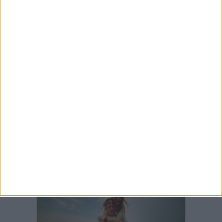
Aree Interne, a Spinazzola la presentazione
della proposta di legge del Partito Democratico
30 LUGLIO 2026
A Spinazzola istituzioni e territori uniti per
valorizzare la ferrovia Gioia del Colle–
Rocchetta Sant'Antonio
23 LUGLIO 2026
Sicurezza e incendi boschivi: installate a
Spinazzola due vasche mobili
23 LUGLIO 2026
Cordoglio della Città di Spinazzola per la
scomparsa del dott. Giuseppe Rago