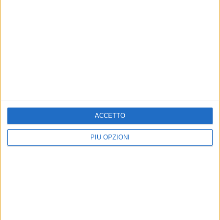
ACCETTO
Altri contenuti a tema
PIÙ OPZIONI
SPECIALE
SPECIALE