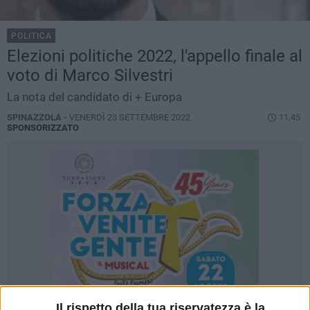
POLITICA
Elezioni politiche 2022, l'appello finale al
voto di Marco Silvestri
La nota del candidato di + Europa
SPINAZZOLA -
VENERDÌ 23 SETTEMBRE 2022
11.45
SPONSORIZZATO
Il rispetto della tua riservatezza è la