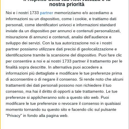
nostra priorità
Noi e i nostri 1733
partner
memorizziamo e/o accediamo a
10
informazioni su un dispositivo, come i cookie, e trattiamo dati
personali, come identificatori univoci e informazioni standard
«Le ultime strette di mano, gli ultimi confronti, gli ultimi
inviate da un dispositivo per annunci e contenuti personalizzati,
santini elettorali.
misurazione di annunci e contenuti, analisi dell'audience e
sviluppo dei servizi.
Con la tua autorizzazione noi e i nostri
Chissà che percorso farà, quella mia foto. Verrà lasciata su
partner possiamo utilizzare dati precisi di geolocalizzazione e
identificazione tramite la scansione del dispositivo. Puoi fare clic
un mobile, portata in tasca come promemoria domenica,
per consentire a noi e ai nostri 1733 partner il trattamento per le
oppure adesso è già nel bidone blu.
finalità sopra descritte. In alternativa puoi accedere a
informazioni più dettagliate e modificare le tue preferenze prima
Non lo so, ma mi fido e mi affido.
di acconsentire o di negare il consenso.
Si rende noto che alcuni
trattamenti dei dati personali possono non richiedere il tuo
Questo si fa, in campagna elettorale. Lo si fa
consenso, ma hai il diritto di opporti a tale trattamento. Le tue
vicendevolmente. Tra chi deve scegliere e chi propone una
preferenze si applicheranno solo a questo sito web. Puoi
modificare le tue preferenze o revocare il consenso in qualsiasi
scelta raccontando la sua prospettiva.
momento tornando su questo sito e facendo clic sul pulsante
"Privacy" in fondo alla pagina web.
Un mese. Ho vissuto 30 giorni in una lavatrice con la
centrifuga al massimo, dando del mio meglio sul lavoro fino