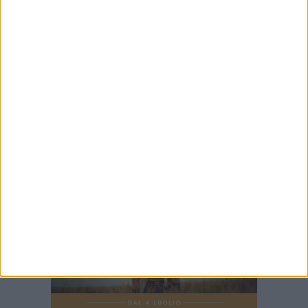
30 LUGLIO 2026
A Spinazzola istituzioni e territori uniti per
valorizzare la ferrovia Gioia del Colle–
Rocchetta Sant'Antonio
23 LUGLIO 2026
Sicurezza e incendi boschivi: installate a
Spinazzola due vasche mobili
23 LUGLIO 2026
Cordoglio della Città di Spinazzola per la
scomparsa del dott. Giuseppe Rago