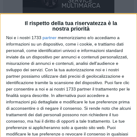
Il rispetto della tua riservatezza è la
nostra priorità
2
Noi e i nostri 1733
partner
memorizziamo e/o accediamo a
informazioni su un dispositivo, come i cookie, e trattiamo dati
Nell'ultima settimana che ci separa dal voto per il rinnovo del
personali, come identificatori univoci e informazioni standard
Parlamento, l'appello al voto di Mariangela Matera raccoglie
inviate da un dispositivo per annunci e contenuti personalizzati,
tutto ciò che è emerso dai numerosi incontri con i cittadini
misurazione di annunci e contenuti, analisi dell'audience e
del nostro territorio.
sviluppo dei servizi.
Con la tua autorizzazione noi e i nostri
partner possiamo utilizzare dati precisi di geolocalizzazione e
Anche per la candidata di Fratelli d'Italia alla Camera al
identificazione tramite la scansione del dispositivo. Puoi fare clic
collegio uninominale sono le ultime giornate di confronto e
per consentire a noi e ai nostri 1733 partner il trattamento per le
finalità sopra descritte. In alternativa puoi accedere a
di dialogo con gli elettori. «Per i cittadini è importante avere
informazioni più dettagliate e modificare le tue preferenze prima
un contatto diretto, poter contare su un rappresentante del
di acconsentire o di negare il consenso.
Si rende noto che alcuni
territorio che possa raccogliere le loro istanze e portarle in
trattamenti dei dati personali possono non richiedere il tuo
Parlamento».
consenso, ma hai il diritto di opporti a tale trattamento. Le tue
preferenze si applicheranno solo a questo sito web. Puoi
Tante le tematiche al centro delle proposte di Fratelli d'Italia:
modificare le tue preferenze o revocare il consenso in qualsiasi