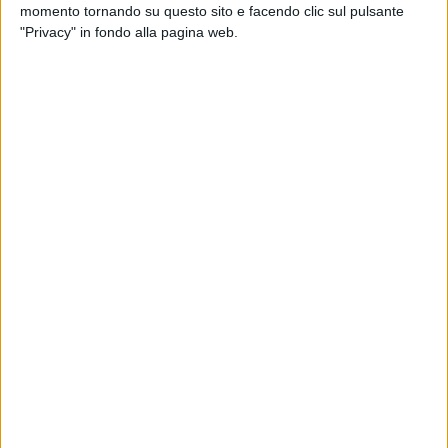
ecco le dichiarazioni della candidata a pochi giorni dal voto.
momento tornando su questo sito e facendo clic sul pulsante
"Privacy" in fondo alla pagina web.