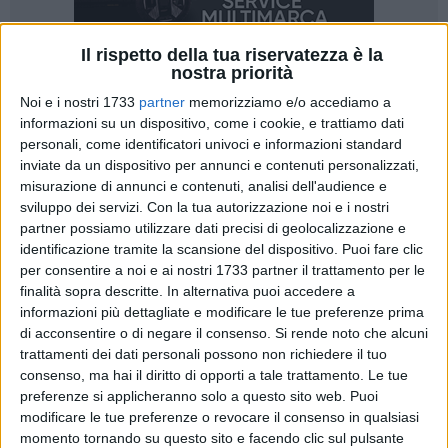
Il rispetto della tua riservatezza è la
nostra priorità
Noi e i nostri 1733
partner
memorizziamo e/o accediamo a
1
informazioni su un dispositivo, come i cookie, e trattiamo dati
personali, come identificatori univoci e informazioni standard
L'entrata in vigore del Decreto Ministeriale 13 Agosto 2014
inviate da un dispositivo per annunci e contenuti personalizzati,
n°140 ha fissato i criteri e le modalità per la formazione degli
misurazione di annunci e contenuti, analisi dell'audience e
amministratori di condominio nonché dei corsi di
sviluppo dei servizi.
Con la tua autorizzazione noi e i nostri
formazione e aggiornamento per gli stessi professionisti. Un
partner possiamo utilizzare dati precisi di geolocalizzazione e
Decreto che non ammette deroghe.
identificazione tramite la scansione del dispositivo. Puoi fare clic
per consentire a noi e ai nostri 1733 partner il trattamento per le
Per la Riforma del condominio, Legge 11 dicembre 2012, n°
finalità sopra descritte. In alternativa puoi accedere a
informazioni più dettagliate e modificare le tue preferenze prima
220, sono esentati dal corso di formazione iniziale ma non
di acconsentire o di negare il consenso.
Si rende noto che alcuni
dalla formazione periodica coloro i quali hanno svolto
trattamenti dei dati personali possono non richiedere il tuo
attività di amministrazione di condominio per almeno un
consenso, ma hai il diritto di opporti a tale trattamento. Le tue
anno nell'arco dei tre anni precedenti alla data di entrata in
preferenze si applicheranno solo a questo sito web. Puoi
vigore della riforma.
modificare le tue preferenze o revocare il consenso in qualsiasi
L'articolo 5° comma 2° del Decreto Ministeriale del 13 Agosto
momento tornando su questo sito e facendo clic sul pulsante