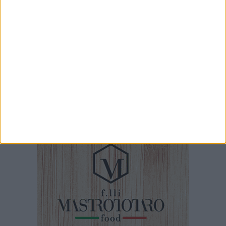
23 LUGLIO 2026
Cordoglio della Città di Spinazzola per la
scomparsa del dott. Giuseppe Rago
22 LUGLIO 2026
Piscina comunale, Patruno: «Il nostro progetto
non rientra tra quelli ammessi a
finanziamento»