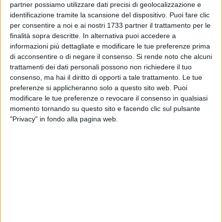
partner possiamo utilizzare dati precisi di geolocalizzazione e
60
identificazione tramite la scansione del dispositivo. Puoi fare clic
per consentire a noi e ai nostri 1733 partner il trattamento per le
finalità sopra descritte. In alternativa puoi accedere a
informazioni più dettagliate e modificare le tue preferenze prima
Una fortissima scossa di terremoto è stata avvertita questa
di acconsentire o di negare il consenso.
Si rende noto che alcuni
mattina poco dopo le 10:10. La scossa è stata avvertita
trattamenti dei dati personali possono non richiedere il tuo
distintamente in tutta la provincia anche ai piani bassi. Sono
consenso, ma hai il diritto di opporti a tale trattamento. Le tue
scattati i piani di sicurezza.
preferenze si applicheranno solo a questo sito web. Puoi
Secondo L'istituto di geofisica e vulcanologia l'epicentro è
modificare le tue preferenze o revocare il consenso in qualsiasi
Barletta e l'intensità del sisma è di 4.0.
momento tornando su questo sito e facendo clic sul pulsante
"Privacy" in fondo alla pagina web.