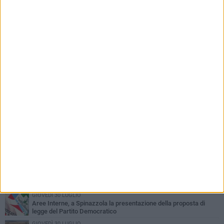
PIÙ LETTI QUESTA SETTIMANA
LUNEDÌ 3 AGOSTO
Il Treno dei Sapori: un viaggio per rilanciare la storica ferrovia
Gioia del Colle – Rocchetta Sant’Antonio
MARTEDÌ 9 GIUGNO
Spinazzola si prepara a vivere la festa patronale di Maria
Santissima del Bosco
GIOVEDÌ 23 LUGLIO
Cordoglio della Città di Spinazzola per la scomparsa del dott.
Giuseppe Rago
GIOVEDÌ 2 LUGLIO
Ferie artistiche 2026: al via a Spinazzola il cartellone degli eventi
estivi
GIOVEDÌ 30 LUGLIO
Aree Interne, a Spinazzola la presentazione della proposta di
legge del Partito Democratico
GIOVEDÌ 30 LUGLIO