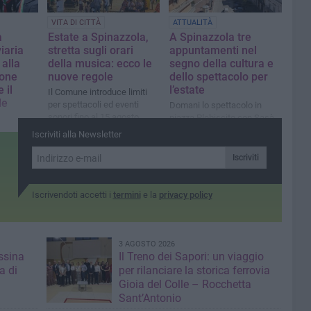
VITA DI CITTÀ
ATTUALITÀ
a
Estate a Spinazzola,
A Spinazzola tre
iaria
stretta sugli orari
appuntamenti nel
 alla
della musica: ecco le
segno della cultura e
one
nuove regole
dello spettacolo per
 il
l’estate
Il Comune introduce limiti
le
per spettacoli ed eventi
Domani lo spettacolo in
sonori fino al 15 agosto
piazza Plebiscito con Sasà
Spasiano
 ad Andria
Iscriviti alla Newsletter
 della
Iscriviti
Iscrivendoti accetti i
termini
e la
privacy policy
3 AGOSTO 2026
ssina
Il Treno dei Sapori: un viaggio
a di
per rilanciare la storica ferrovia
Gioia del Colle – Rocchetta
Sant’Antonio