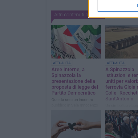
Altri contenuti a tema
ATTUALITÀ
ATTUALITÀ
Aree Interne, a
A Spinazzola
Spinazzola la
istituzioni e ter
presentazione della
uniti per valor
proposta di legge del
ferrovia Gioia 
Partito Democratico
Colle–Rocchet
Sant'Antonio
Questa sera un incontro
pubblico in Sala Innocenzo
Un simbolico viagg
XII
la storica tratta pe
nuovo impulso al t
lento e ai treni stor