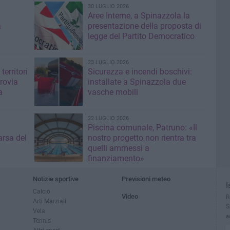
30 LUGLIO 2026
Aree Interne, a Spinazzola la
a
presentazione della proposta di
legge del Partito Democratico
23 LUGLIO 2026
territori
Sicurezza e incendi boschivi:
rrovia
installate a Spinazzola due
a
vasche mobili
22 LUGLIO 2026
Piscina comunale, Patruno: «Il
rsa del
nostro progetto non rientra tra
quelli ammessi a
finanziamento»
Notizie sportive
Previsioni meteo
I
Calcio
Video
R
Arti Marziali
S
Vela
a
Tennis