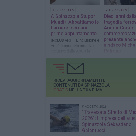
VITA DI CITTÀ
VITA DI CITTÀ
A Spinazzola Stupor
Dieci anni dall
Mundi+ Abbattiamo le
tragedia ferrov
barriere: domani il
Andria-Corato:
primo appuntamento
commemorazi
presente anche
INCLUD'ART – L'Inclusione è
sindaco Miche
Arte", laboratorio creativo
Patruno
inclusivo dalle 9,30 alle
12,30
Ieri alla cerimonia
anche il Presidente
Repubblica, Sergio
Mattarella
RICEVI AGGIORNAMENTI E
CONTENUTI DA SPINAZZOLA
GRATIS
NELLA TUA E-MAIL
5 AGOSTO 2026
“Traversata Stretto di Me
2026”: l’impresa dell’atlet
Spinazzola Sebastiano
Galantucci