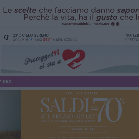
23
°C
CIELO SERENO
NOTIZI
34.5°
OGGI MIN
23°
MAX
A
SPINAZZOLA
DIRETTO
VIDEO