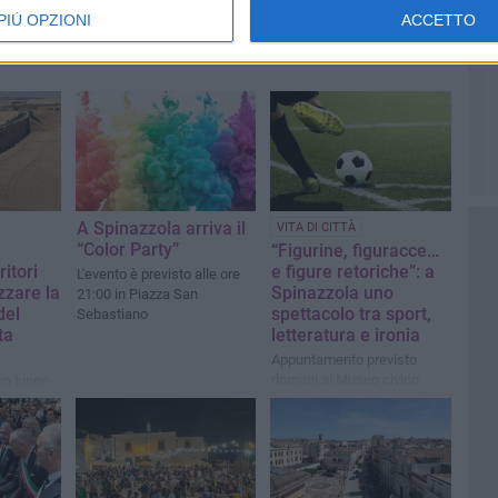
PIÙ OPZIONI
ACCETTO
A Spinazzola arriva il
VITA DI CITTÀ
“Color Party”
“Figurine, figuracce…
ritori
e figure retoriche”: a
L'evento è previsto alle ore
izzare la
Spinazzola uno
21:00 in Piazza San
del
spettacolo tra sport,
Sebastiano
ta
letteratura e ironia
Appuntamento previsto
domani al Museo civico
io lungo
r dare
urismo
ici