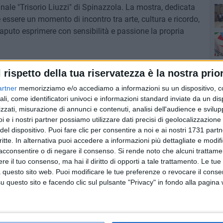
nale "Trisorio Liuzzi" di Spinazzola. La mostra, dedicata
essere un momento di incontro tra arte, cultura e ricordo,
saputo esprimere con sensibilità e passione la propria
Ro
Pa
Maria Palomba e arricchita dall'intervento della
l rispetto della tua riservatezza è la nostra prior
visterà il Prof. Antonio Russo Galante, accompagnando il
artner
memorizziamo e/o accediamo a informazioni su un dispositivo, c
 umano e artistico. Un appuntamento culturale di grande
ali, come identificatori univoci e informazioni standard inviate da un di
scere da vicino un artista di valore e di rendere omaggio
zzati, misurazione di annunci e contenuti, analisi dell'audience e svilupp
Ro
i e i nostri partner possiamo utilizzare dati precisi di geolocalizzazione 
del dispositivo. Puoi fare clic per consentire a noi e ai nostri 1731 partn
critte. In alternativa puoi accedere a informazioni più dettagliate e modif
acconsentire o di negare il consenso.
Si rende noto che alcuni trattamen
e il tuo consenso, ma hai il diritto di opporti a tale trattamento. Le tue
 questo sito web. Puoi modificare le tue preferenze o revocare il conse
questo sito e facendo clic sul pulsante "Privacy" in fondo alla pagina