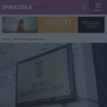
MENU
Home
Notizie e aggiornamenti