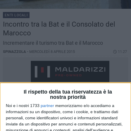
ENTI LOCALI
Incontro tra la Bat e il Consolato del
Marocco
Incrementare il turismo tra Bat e il Marocco
SPINAZZOLA -
MERCOLEDÌ 8 APRILE 2015
11.27
Il rispetto della tua riservatezza è la
nostra priorità
Noi e i nostri 1733
partner
memorizziamo e/o accediamo a
informazioni su un dispositivo, come i cookie, e trattiamo dati
personali, come identificatori univoci e informazioni standard
inviate da un dispositivo per annunci e contenuti personalizzati,
misurazione di annunci e contenuti, analisi dell'audience e