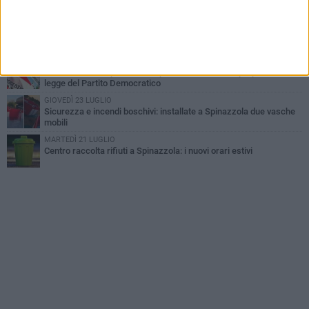
estivi
GIOVEDÌ 23 LUGLIO
Cordoglio della Città di Spinazzola per la scomparsa del dott.
Giuseppe Rago
GIOVEDÌ 30 LUGLIO
Aree Interne, a Spinazzola la presentazione della proposta di
legge del Partito Democratico
GIOVEDÌ 23 LUGLIO
Sicurezza e incendi boschivi: installate a Spinazzola due vasche
mobili
MARTEDÌ 21 LUGLIO
Centro raccolta rifiuti a Spinazzola: i nuovi orari estivi