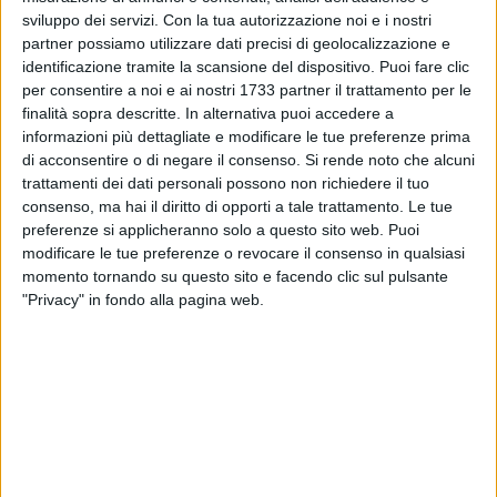
sviluppo dei servizi.
Con la tua autorizzazione noi e i nostri
partner possiamo utilizzare dati precisi di geolocalizzazione e
identificazione tramite la scansione del dispositivo. Puoi fare clic
per consentire a noi e ai nostri 1733 partner il trattamento per le
finalità sopra descritte. In alternativa puoi accedere a
informazioni più dettagliate e modificare le tue preferenze prima
Oggi 8 aprile alle ore 11.30, nella sede della Provincia in
di acconsentire o di negare il consenso.
Si rende noto che alcuni
Piazza San Pio X ad Andria, si stipulerà il Protocollo d'Intesa
trattamenti dei dati personali possono non richiedere il tuo
tra la Provincia di Barletta - Andria - Trani ed il Consolato
consenso, ma hai il diritto di opporti a tale trattamento. Le tue
Onorario del Regno del Marocco in Puglia. Il fine è quello di
preferenze si applicheranno solo a questo sito web. Puoi
sviluppare una fitta rete tra il Marocco e la Provincia Bat per
modificare le tue preferenze o revocare il consenso in qualsiasi
incrementare flussi turistici e sviluppare delle attività di
momento tornando su questo sito e facendo clic sul pulsante
"Privacy" in fondo alla pagina web.
marketing volte a risaltare e accrescere la conoscenza dei
territori.
A margine della sottoscrizione, il Presidente della Provincia
Francesco Spina ed il Console onorario del Regno del
Marocco in Puglia Vincenzo Abbinante illustreranno i
contenuti dell'iniziativa.