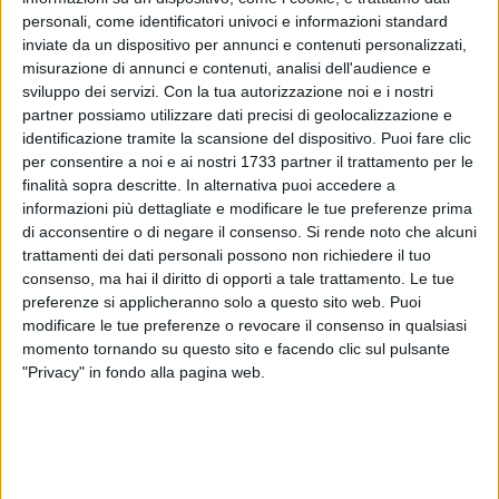
personali, come identificatori univoci e informazioni standard
inviate da un dispositivo per annunci e contenuti personalizzati,
2
misurazione di annunci e contenuti, analisi dell'audience e
sviluppo dei servizi.
Con la tua autorizzazione noi e i nostri
partner possiamo utilizzare dati precisi di geolocalizzazione e
L'incontro "L'affido: cura, coraggio, comunità", svoltosi ieri a
identificazione tramite la scansione del dispositivo. Puoi fare clic
per consentire a noi e ai nostri 1733 partner il trattamento per le
Spinazzola, è stato un momento prezioso di confronto,
finalità sopra descritte. In alternativa puoi accedere a
ascolto e condivisione, reso possibile grazie alla
informazioni più dettagliate e modificare le tue preferenze prima
partecipazione attenta dei cittadini e al contributo di una rete
di acconsentire o di negare il consenso.
Si rende noto che alcuni
territoriale forte e competente.
trattamenti dei dati personali possono non richiedere il tuo
consenso, ma hai il diritto di opporti a tale trattamento. Le tue
Grande partecipazione da parte della comunità di
preferenze si applicheranno solo a questo sito web. Puoi
Spinazzola, a dimostrazione di quanto il tema dell'affido
modificare le tue preferenze o revocare il consenso in qualsiasi
momento tornando su questo sito e facendo clic sul pulsante
familiare sia di grande interesse e sensibilità.
"Privacy" in fondo alla pagina web.
Presente all'evento la Dott.ssa Catalano, in rappresentanza
dell'Ufficio di Piano di Canosa di Puglia, la Dott.ssa Bruna
Glionna, Assessore alle Politiche Sociali e Welfare di
Spinazzola.