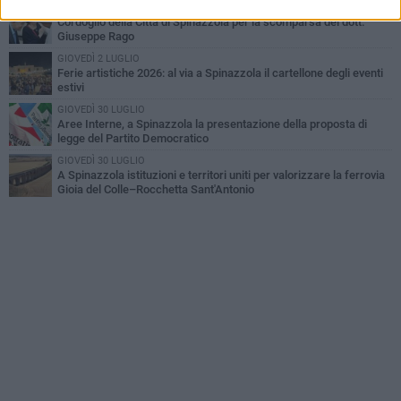
GIOVEDÌ 23 LUGLIO
Cordoglio della Città di Spinazzola per la scomparsa del dott.
Giuseppe Rago
GIOVEDÌ 2 LUGLIO
Ferie artistiche 2026: al via a Spinazzola il cartellone degli eventi
estivi
GIOVEDÌ 30 LUGLIO
Aree Interne, a Spinazzola la presentazione della proposta di
legge del Partito Democratico
GIOVEDÌ 30 LUGLIO
A Spinazzola istituzioni e territori uniti per valorizzare la ferrovia
Gioia del Colle–Rocchetta Sant'Antonio