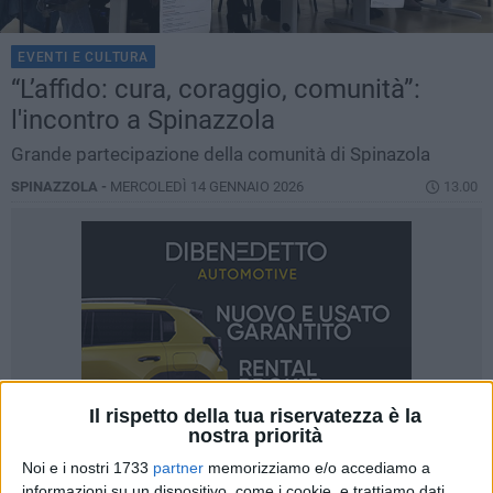
EVENTI E CULTURA
“L’affido: cura, coraggio, comunità”:
l'incontro a Spinazzola
Grande partecipazione della comunità di Spinazola
SPINAZZOLA -
MERCOLEDÌ 14 GENNAIO 2026
13.00
Il rispetto della tua riservatezza è la
nostra priorità
Noi e i nostri 1733
partner
memorizziamo e/o accediamo a
informazioni su un dispositivo, come i cookie, e trattiamo dati