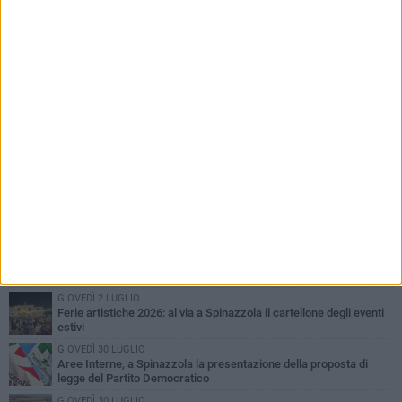
PIÙ LETTI QUESTA SETTIMANA
LUNEDÌ 3 AGOSTO
Il Treno dei Sapori: un viaggio per rilanciare la storica ferrovia
Gioia del Colle – Rocchetta Sant’Antonio
MARTEDÌ 9 GIUGNO
Spinazzola si prepara a vivere la festa patronale di Maria
Santissima del Bosco
GIOVEDÌ 23 LUGLIO
Cordoglio della Città di Spinazzola per la scomparsa del dott.
Giuseppe Rago
GIOVEDÌ 2 LUGLIO
Ferie artistiche 2026: al via a Spinazzola il cartellone degli eventi
estivi
GIOVEDÌ 30 LUGLIO
Aree Interne, a Spinazzola la presentazione della proposta di
legge del Partito Democratico
GIOVEDÌ 30 LUGLIO