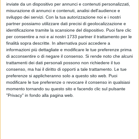
inviate da un dispositivo per annunci e contenuti personalizzati,
misurazione di annunci e contenuti, analisi dell'audience e
sviluppo dei servizi.
Con la tua autorizzazione noi e i nostri
partner possiamo utilizzare dati precisi di geolocalizzazione e
3
identificazione tramite la scansione del dispositivo. Puoi fare clic
per consentire a noi e ai nostri 1733 partner il trattamento per le
finalità sopra descritte. In alternativa puoi accedere a
L'
Azalea della Ricerca di Fondazione AIRC
è pronta a fiorire
informazioni più dettagliate e modificare le tue preferenze prima
di acconsentire o di negare il consenso.
Si rende noto che alcuni
nuovamente in numerose piazze italiane, portando
trattamenti dei dati personali possono non richiedere il tuo
un'ondata di colore e speranza per supportare la ricerca
consenso, ma hai il diritto di opporti a tale trattamento. Le tue
contro i tumori che colpiscono le donne.
preferenze si applicheranno solo a questo sito web. Puoi
modificare le tue preferenze o revocare il consenso in qualsiasi
Questo fiore speciale, simbolo della
Festa della Mamma
e
momento tornando su questo sito e facendo clic sul pulsante
alleato della salute femminile, celebra 40 anni di impegno e
"Privacy" in fondo alla pagina web.
risultati significativi nella lotta contro il cancro.
Grazie a questo simbolo di dedizione e solidarietà, gli
scienziati oncologici di spicco hanno potuto proseguire
ininterrottamente la loro missione di migliorare diagnosi e