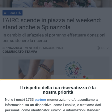
ATTUALITÀ
L'AIRC scende in piazza nel weekend:
stand anche a Spinazzola
In cambio di un'azalea si potranno effettuare donazioni
per sostenere la ricerca
SPINAZZOLA -
VENERDÌ 10 MAGGIO 2024
13.12
COMUNICATO STAMPA
Il rispetto della tua riservatezza è la
nostra priorità
Noi e i nostri 1733
partner
memorizziamo e/o accediamo a
informazioni su un dispositivo, come i cookie, e trattiamo dati
personali, come identificatori univoci e informazioni standard