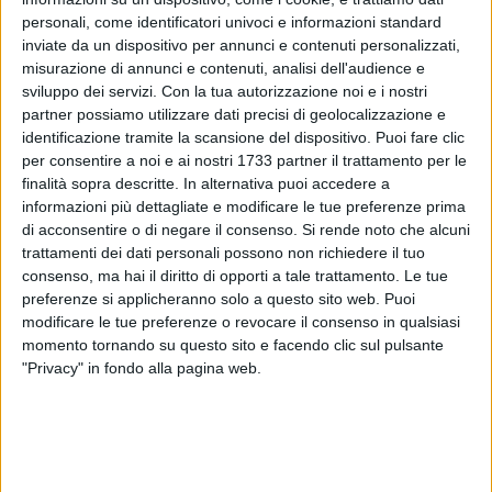
procuratore della Repubblica di Trani. In primo grado, il 30
personali, come identificatori univoci e informazioni standard
gennaio 2018, il Tar del Lazio aveva respinto il ricorso di
inviate da un dispositivo per annunci e contenuti personalizzati,
Nitti.
misurazione di annunci e contenuti, analisi dell'audience e
sviluppo dei servizi.
Con la tua autorizzazione noi e i nostri
I giudici di Palazzo Spada, invece, hanno respinto il ricorso
partner possiamo utilizzare dati precisi di geolocalizzazione e
identificazione tramite la scansione del dispositivo. Puoi fare clic
di Nitti nella parte in cui lamentava l'inammissibilità della
per consentire a noi e ai nostri 1733 partner il trattamento per le
proposta di Di Maio di organizzazione dell'ufficio della
finalità sopra descritte. In alternativa puoi accedere a
Procura ritenendola "generica e inconsistente", tanto da
informazioni più dettagliate e modificare le tue preferenze prima
"dover essere considerata inesistente". Ma lo ha accolto
di acconsentire o di negare il consenso.
Si rende noto che alcuni
nella parte relativa al possesso dei titoli utili per il concorso,
trattamenti dei dati personali possono non richiedere il tuo
poiche' solo tre mesi prima della nomina di Di Maio a
consenso, ma hai il diritto di opporti a tale trattamento. Le tue
procuratore di Trani, lo stesso Csm aveva ritenuto Di Maio
preferenze si applicheranno solo a questo sito web. Puoi
modificare le tue preferenze o revocare il consenso in qualsiasi
non idoneo a guidare la Procura di Chieti perchè "non ha mai
momento tornando su questo sito e facendo clic sul pulsante
svolto funzioni neppure di fatto direttive e presenta un
"Privacy" in fondo alla pagina web.
profilo professionale, piuttosto che indirizzato a temi
organizzativi, maggiormente volto all'approfondimento
scientifico delle questioni giuridiche".
Una valutazione simile era stata fatta per Di Maio in