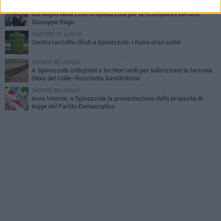
GIOVEDÌ 23 LUGLIO
Cordoglio della Città di Spinazzola per la scomparsa del dott.
Giuseppe Rago
MARTEDÌ 21 LUGLIO
Centro raccolta rifiuti a Spinazzola: i nuovi orari estivi
GIOVEDÌ 30 LUGLIO
A Spinazzola istituzioni e territori uniti per valorizzare la ferrovia
Gioia del Colle–Rocchetta Sant'Antonio
GIOVEDÌ 30 LUGLIO
Aree Interne, a Spinazzola la presentazione della proposta di
legge del Partito Democratico