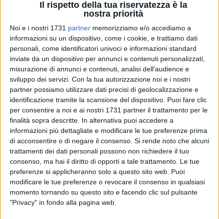
Il rispetto della tua riservatezza è la
nostra priorità
Noi e i nostri 1731
partner
memorizziamo e/o accediamo a
informazioni su un dispositivo, come i cookie, e trattiamo dati
personali, come identificatori univoci e informazioni standard
inviate da un dispositivo per annunci e contenuti personalizzati,
misurazione di annunci e contenuti, analisi dell'audience e
La Provincia di Barletta - Andria - Trani aderisce al progetto
sviluppo dei servizi.
Con la tua autorizzazione noi e i nostri
"Rete Siti Unesco". L'iniziativa, che ha per capofila la
partner possiamo utilizzare dati precisi di geolocalizzazione e
Provincia di Matera, è finalizzata a dar vita ad una rete tra i
identificazione tramite la scansione del dispositivo. Puoi fare clic
territori del Sud Italia che ospitano un sito Unesco, al fine di
per consentire a noi e ai nostri 1731 partner il trattamento per le
finalità sopra descritte. In alternativa puoi accedere a
promuovere, attraverso l'utilizzo delle nuove tecnologie, tutte
informazioni più dettagliate e modificare le tue preferenze prima
le risorse del territorio in un'offerta turistica unica ed
di acconsentire o di negare il consenso.
Si rende noto che alcuni
integrata. Elaborato dall'Associazione Province Unesco Sud
trattamenti dei dati personali possono non richiedere il tuo
Italia, in collaborazione con l'Associazione Tecla, il progetto,
consenso, ma hai il diritto di opporti a tale trattamento. Le tue
con un budget complessivo di 1.150.000 euro, è stato
preferenze si applicheranno solo a questo sito web. Puoi
ammesso al cofinanziamento statale per un importo di
modificare le tue preferenze o revocare il consenso in qualsiasi
565mila euro. Il budget assegnato alla Provincia di Barletta -
momento tornando su questo sito e facendo clic sul pulsante
"Privacy" in fondo alla pagina web.
Andria - Trani è invece di 110mila euro, la metà dei quali di
contributo ministeriale, cui si aggiungono un