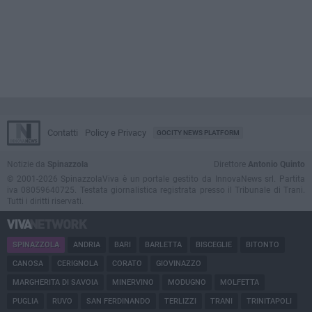
Contatti
Policy e Privacy
GOCITY NEWS PLATFORM
Notizie da
Spinazzola
Direttore
Antonio Quinto
© 2001-2026 SpinazzolaViva è un portale gestito da InnovaNews srl. Partita
iva 08059640725. Testata giornalistica registrata presso il Tribunale di Trani.
Tutti i diritti riservati.
SPINAZZOLA
ANDRIA
BARI
BARLETTA
BISCEGLIE
BITONTO
CANOSA
CERIGNOLA
CORATO
GIOVINAZZO
MARGHERITA DI SAVOIA
MINERVINO
MODUGNO
MOLFETTA
PUGLIA
RUVO
SAN FERDINANDO
TERLIZZI
TRANI
TRINITAPOLI