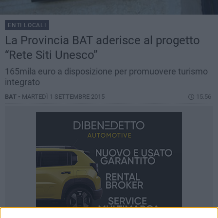
ENTI LOCALI
​La Provincia BAT aderisce al progetto
“Rete Siti Unesco”
165mila euro a disposizione per promuovere turismo
integrato
BAT -
MARTEDÌ 1 SETTEMBRE 2015
15.56