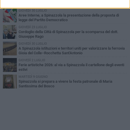
Gioia del Colle – Rocchetta Sant’Antonio
GIOVEDÌ 30 LUGLIO
Aree Interne, a Spinazzola la presentazione della proposta di
legge del Partito Democratico
GIOVEDÌ 23 LUGLIO
Cordoglio della Città di Spinazzola per la scomparsa del dott.
Giuseppe Rago
GIOVEDÌ 30 LUGLIO
A Spinazzola istituzioni e territori uniti per valorizzare la ferrovia
Gioia del Colle–Rocchetta Sant'Antonio
GIOVEDÌ 2 LUGLIO
Ferie artistiche 2026: al via a Spinazzola il cartellone degli eventi
estivi
MARTEDÌ 9 GIUGNO
Spinazzola si prepara a vivere la festa patronale di Maria
Santissima del Bosco