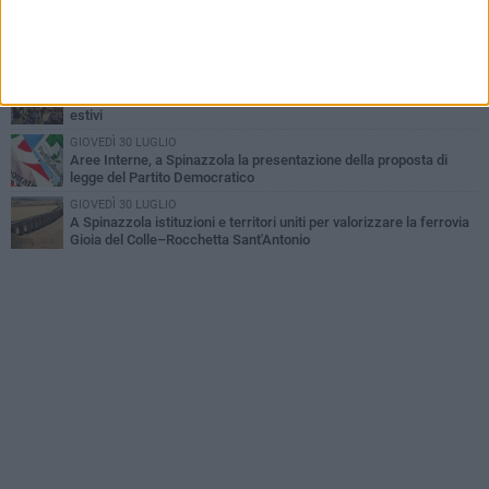
GIOVEDÌ 23 LUGLIO
Cordoglio della Città di Spinazzola per la scomparsa del dott.
Giuseppe Rago
GIOVEDÌ 2 LUGLIO
Ferie artistiche 2026: al via a Spinazzola il cartellone degli eventi
estivi
GIOVEDÌ 30 LUGLIO
Aree Interne, a Spinazzola la presentazione della proposta di
legge del Partito Democratico
GIOVEDÌ 30 LUGLIO
A Spinazzola istituzioni e territori uniti per valorizzare la ferrovia
Gioia del Colle–Rocchetta Sant'Antonio