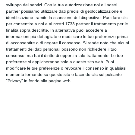
sviluppo dei servizi.
Con la tua autorizzazione noi e i nostri
partner possiamo utilizzare dati precisi di geolocalizzazione e
9
A cura di
identificazione tramite la scansione del dispositivo. Puoi fare clic
GIANLUCA BATTISTA
per consentire a noi e ai nostri 1733 partner il trattamento per le
finalità sopra descritte. In alternativa puoi accedere a
informazioni più dettagliate e modificare le tue preferenze prima
Papa Francesco è morto
alle 7.35 a Santa Marta. Aveva 88
di acconsentire o di negare il consenso.
Si rende noto che alcuni
anni.
trattamenti dei dati personali possono non richiedere il tuo
consenso, ma hai il diritto di opporti a tale trattamento. Le tue
Lo ha annunciato la Santa Sede, con le parole del
preferenze si applicheranno solo a questo sito web. Puoi
Camerlengo, Cardinale Farrell, che ha dato la conferma
modificare le tue preferenze o revocare il consenso in qualsiasi
ufficiale:
"Carissimi fratelli e sorelle, è con grande dolore
momento tornando su questo sito e facendo clic sul pulsante
che vi comunico la morte del nostro Santo Padre
"Privacy" in fondo alla pagina web.
Francesco. Questa mattina, alle ore 7:35, il Vescovo di
Roma è tornato alla casa del Padre."
Ieri il Santo Padre era stato in piazza San Pietro per la
benedizione solenne di Pasqua. Stanotte l'aggravarsi delle
sue già precarie condizioni polmonari.