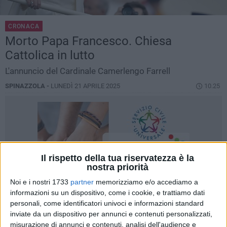
CRONACA
Morto Papa Francesco. Chiesa
Cattolica in lutto
L'annuncio del Cardinale Camerlengo Farrell
SPINAZZOLA -
LUNEDÌ 21 APRILE 2025
10.25
Il rispetto della tua riservatezza è la
nostra priorità
Noi e i nostri 1733
partner
memorizziamo e/o accediamo a
informazioni su un dispositivo, come i cookie, e trattiamo dati
personali, come identificatori univoci e informazioni standard
inviate da un dispositivo per annunci e contenuti personalizzati,
misurazione di annunci e contenuti, analisi dell'audience e