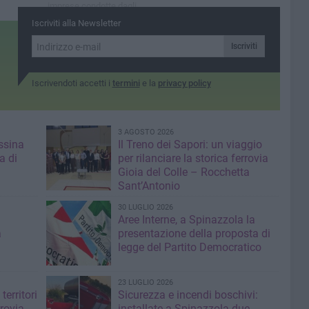
imprese condotte dagli
under 35»
Iscriviti alla Newsletter
Iscriviti
Iscrivendoti accetti i
termini
e la
privacy policy
3 AGOSTO 2026
ssina
Il Treno dei Sapori: un viaggio
a di
per rilanciare la storica ferrovia
Gioia del Colle – Rocchetta
Sant’Antonio
30 LUGLIO 2026
Aree Interne, a Spinazzola la
a
presentazione della proposta di
legge del Partito Democratico
23 LUGLIO 2026
territori
Sicurezza e incendi boschivi:
rrovia
installate a Spinazzola due