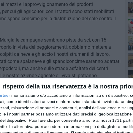
dei mezzi e l'approvvigionamento dei prodotti
per cui gli agricoltori con i trattori sono stati mobilitati
me spandiconcime per la distribuzione del sale contro il
Ro
Pa
a Murgia le campagne sembrano piste da sci, con 15
Proprio in vista dei peggioramenti, dobbiamo mettere a
piti da neve e ghiaccio i nostri strumenti di lavoro.
lizzati come spalaneve e gli spandiconcime saranno adattati
terpoderali, ma anche sulle strade asfaltate dei centri
Ro
elle nostre aziende agricole e i vivaisti potranno
 alberi che sotto il peso della neve crollano sulle strade
l rispetto della tua riservatezza è la nostra prior
a a raccolta i soci Savino Muraglia, Presidente di
artner
memorizziamo e/o accediamo a informazioni su un dispositivo, c
ali, come identificatori univoci e informazioni standard inviate da un di
 lasciare gli animali senza acqua e cibo per le difficoltà di
zzati, misurazione di annunci e contenuti, analisi dell'audience e svilupp
mi – aggiunge Coldiretti Puglia - per non parlare dei
i e i nostri partner possiamo utilizzare dati precisi di geolocalizzazione 
 che portano l'acqua agli abbeveratoi.
del dispositivo. Puoi fare clic per consentire a noi e ai nostri 1731 partn
critte. In alternativa puoi accedere a informazioni più dettagliate e modif
territorio assicura un intervento capillare anche nelle aree
acconsentire o di negare il consenso.
Si rende noto che alcuni trattamen