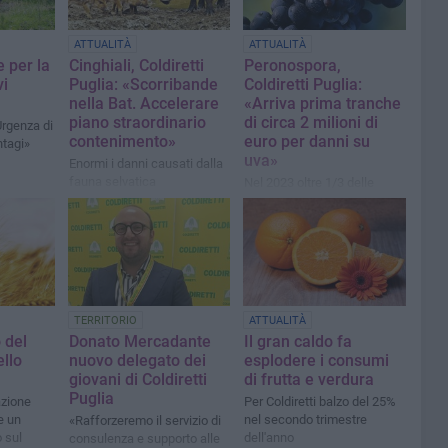
ATTUALITÀ
ATTUALITÀ
e per la
Cinghiali, Coldiretti
Peronospora,
vi
Puglia: «Scorribande
Coldiretti Puglia:
nella Bat. Accelerare
«Arriva prima tranche
piano straordinario
di circa 2 milioni di
Urgenza di
contenimento»
euro per danni su
ntagi»
uva»
Enormi i danni causati dalla
fauna selvatica
Nel 2023 oltre 1/3 delle
produzioni è andato perso
TERRITORIO
ATTUALITÀ
o del
Donato Mercadante
Il gran caldo fa
ello
nuovo delegato dei
esplodere i consumi
giovani di Coldiretti
di frutta e verdura
Puglia
azione
Per Coldiretti balzo del 25%
e un
nel secondo trimestre
«Rafforzeremo il servizio di
 sul
dell'anno
consulenza e supporto alle