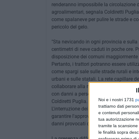
renderanno impossibile la circolazione 
agroalimentari, segnala Coldiretti Puglia, 
come spalaneve per pulire le strade e co
pericolo del gelo.
"Sta nevicando in ogni provincia e sull
centimetri di neve caduti in poche ore. 
disposizione dei comuni maggiormente col
Pertanto, i trattori potranno essere uti
come spargi sale sulle strade rurali e in
urbani e sulle statali. La rete capillare d
collaborare alla messa in sicurezza degli
I
con danni a persone e automezzi", chiam
Noi e i nostri 1731
p
Coldiretti Puglia.
trattiamo dati person
L'interruzione dei collegamenti rischia di
e contenuti personali
garantire l'approvvigionamento dei mangi
tua autorizzazione no
danni provocati dal gelo alle condutture
tramite la scansione 
le finalità sopra des
La presenza diffusa degli agricoltori sul 
preferenze prima di 