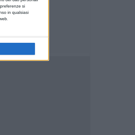
 preferenze si
nso in qualsiasi
 web.