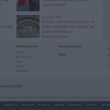
a
vasche mobili
22 LUGLIO 2026
Piscina comunale, Patruno: «Il
rsa del
nostro progetto non rientra tra
quelli ammessi a
finanziamento»
Notizie sportive
Previsioni meteo
I
Calcio
Video
R
Arti Marziali
S
Vela
a
Tennis
Altri sport
TY NEWS PLATFORM
ovaNews srl. Partita iva 08059640725. Testata giornalistica registrata presso il Tribu
I
BARLETTA
BISCEGLIE
BITONTO
CANOSA
CERIGNOLA
CORATO
GIOVI