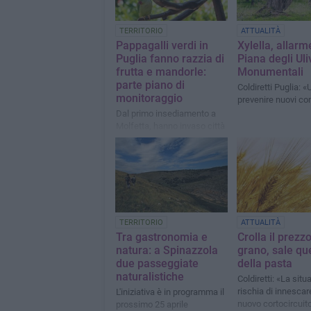
TERRITORIO
ATTUALITÀ
Pappagalli verdi in
Xylella, allarm
Puglia fanno razzia di
Piana degli Uli
frutta e mandorle:
Monumentali
parte piano di
Coldiretti Puglia: «
monitoraggio
prevenire nuovi co
Dal primo insediamento a
Molfetta, hanno invaso città
e campagne fino a spingersi
sull’Alta Murgia
TERRITORIO
ATTUALITÀ
Tra gastronomia e
Crolla il prezz
natura: a Spinazzola
grano, sale qu
due passeggiate
della pasta
naturalistiche
Coldiretti: «La situ
rischia di innescar
L'iniziativa è in programma il
nuovo cortocircuito
prossimo 25 aprile