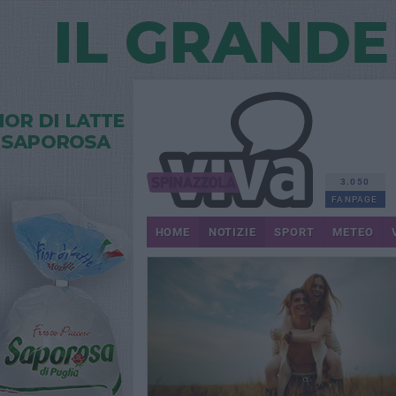
3.050
FANPAGE
HOME
NOTIZIE
SPORT
METEO