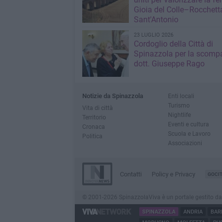
Gioia del Colle–Rocchett
Sant'Antonio
23 LUGLIO 2026
Cordoglio della Città di
Spinazzola per la scompa
dott. Giuseppe Rago
Notizie da Spinazzola
Enti locali
Turismo
Vita di città
Nightlife
Territorio
Eventi e cultura
Cronaca
Scuola e Lavoro
Politica
Associazioni
Contatti
Policy e Privacy
GOCI
© 2001-2026 SpinazzolaViva è un portale gestito da Inn
SPINAZZOLA
ANDRIA
BAR