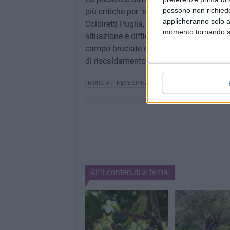
possono non richieder
più critiche per "scongiurare il rischio di
applicheranno solo a
Coldiretti Puglia, Angelo Corsetti - sopr
momento tornando su 
situazione è difficile nelle città, nei pa
campo bruciate dal gelo come cavoli, verz
di riscaldamento delle serre".
MURGIA
NEVE SPINAZZOLA
EMERGENZA NEVE
Altri contenuti a tema