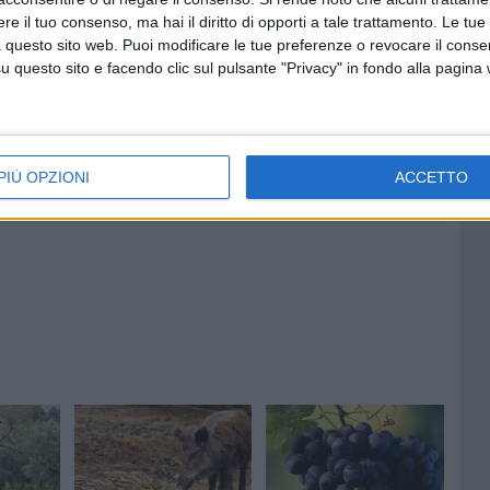
e il tuo consenso, ma hai il diritto di opporti a tale trattamento. Le tue
 isolamento delle abitazioni – continua il Direttore della
 questo sito web. Puoi modificare le tue preferenze o revocare il conse
attutto nelle zone più impervie, interne e montane. La
questo sito e facendo clic sul pulsante "Privacy" in fondo alla pagina
esi e nelle campagne dove ci sono le coltivazioni invernali in
e, cicorie e broccoli e si registra una impennata dei costi
PIÙ OPZIONI
ACCETTO
COLDIRETTI PUGLIA
SAVINO MURAGLIA