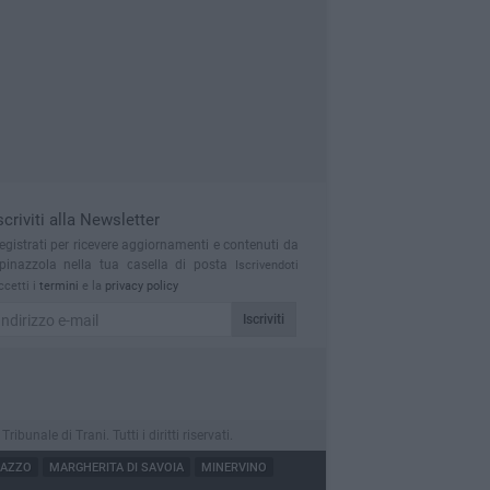
scriviti alla Newsletter
egistrati per ricevere aggiornamenti e contenuti da
pinazzola nella tua casella di posta
Iscrivendoti
ccetti i
termini
e la
privacy policy
Iscriviti
nale di Trani. Tutti i diritti riservati.
NAZZO
MARGHERITA DI SAVOIA
MINERVINO