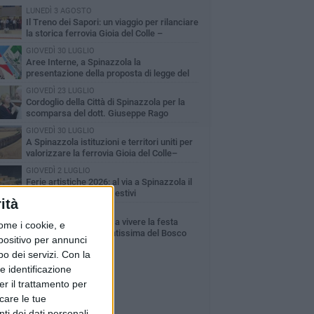
LUNEDÌ 3 AGOSTO
Il Treno dei Sapori: un viaggio per rilanciare
la storica ferrovia Gioia del Colle –
cchetta Sant’Antonio
GIOVEDÌ 30 LUGLIO
Aree Interne, a Spinazzola la
presentazione della proposta di legge del
rtito Democratico
GIOVEDÌ 23 LUGLIO
Cordoglio della Città di Spinazzola per la
scomparsa del dott. Giuseppe Rago
GIOVEDÌ 30 LUGLIO
A Spinazzola istituzioni e territori uniti per
valorizzare la ferrovia Gioia del Colle–
cchetta Sant'Antonio
GIOVEDÌ 2 LUGLIO
Ferie artistiche 2026: al via a Spinazzola il
cartellone degli eventi estivi
ità
MARTEDÌ 9 GIUGNO
Spinazzola si prepara a vivere la festa
ome i cookie, e
patronale di Maria Santissima del Bosco
spositivo per annunci
o dei servizi.
Con la
e identificazione
er il trattamento per
icare le tue
ti dei dati personali