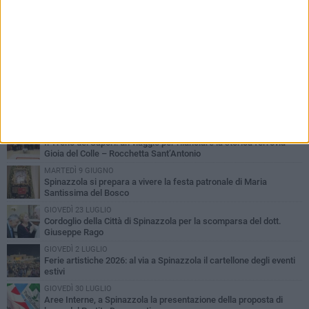
PIÙ LETTI QUESTA SETTIMANA
LUNEDÌ 3 AGOSTO
Il Treno dei Sapori: un viaggio per rilanciare la storica ferrovia
Gioia del Colle – Rocchetta Sant’Antonio
MARTEDÌ 9 GIUGNO
Spinazzola si prepara a vivere la festa patronale di Maria
Santissima del Bosco
GIOVEDÌ 23 LUGLIO
Cordoglio della Città di Spinazzola per la scomparsa del dott.
Giuseppe Rago
GIOVEDÌ 2 LUGLIO
Ferie artistiche 2026: al via a Spinazzola il cartellone degli eventi
estivi
GIOVEDÌ 30 LUGLIO
Aree Interne, a Spinazzola la presentazione della proposta di