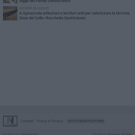
legge del Partito Democratico
GIOVEDÌ 30 LUGLIO
A Spinazzola istituzioni e territori uniti per valorizzare la ferrovia
Gioia del Colle–Rocchetta Sant'Antonio
Contatti
Policy e Privacy
GOCITY NEWS PLATFORM
Notizie da
Spinazzola
Direttore
Antonio Quinto