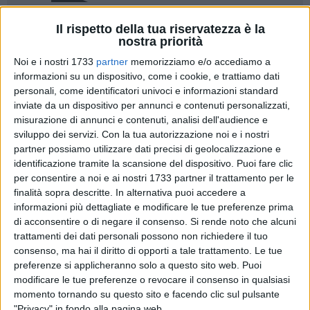
Il rispetto della tua riservatezza è la
86
nostra priorità
Noi e i nostri 1733
partner
memorizziamo e/o accediamo a
informazioni su un dispositivo, come i cookie, e trattiamo dati
Con la sottoscrizione avvenuta questa mattina per Minervino
personali, come identificatori univoci e informazioni standard
Murge e Spinazzola tutti i Comuni della provincia di Barletta
inviate da un dispositivo per annunci e contenuti personalizzati,
Andria Trani sono dotati dei "Patti per la Sicurezza Urbana e
misurazione di annunci e contenuti, analisi dell'audience e
sviluppo dei servizi.
Con la tua autorizzazione noi e i nostri
per la promozione ed attuazione di un sistema di sicurezza
partner possiamo utilizzare dati precisi di geolocalizzazione e
partecipata".
identificazione tramite la scansione del dispositivo. Puoi fare clic
per consentire a noi e ai nostri 1733 partner il trattamento per le
I documenti pattizi sono stati firmati questa mattina in
finalità sopra descritte. In alternativa puoi accedere a
Prefettura dal Prefetto di Barletta Andria Trani, Maurizio
informazioni più dettagliate e modificare le tue preferenze prima
Valiante, dai Sindaci di Minervino Murge e Spinazzola,
di acconsentire o di negare il consenso.
Si rende noto che alcuni
nonché dai rappresentanti di Ufficio Scolastico Regionale per
trattamenti dei dati personali possono non richiedere il tuo
consenso, ma hai il diritto di opporti a tale trattamento. Le tue
la Puglia, Agenzia delle Entrate, Direzione Generale della Asl
preferenze si applicheranno solo a questo sito web. Puoi
Bt, Confindustria, Confcommercio, Confesercenti,
modificare le tue preferenze o revocare il consenso in qualsiasi
Federpreziosi Asso-Oro e Partenariato Economico e Sociale,
momento tornando su questo sito e facendo clic sul pulsante
alla presenza dei vertici delle Forze di Polizia del territorio e
"Privacy" in fondo alla pagina web.