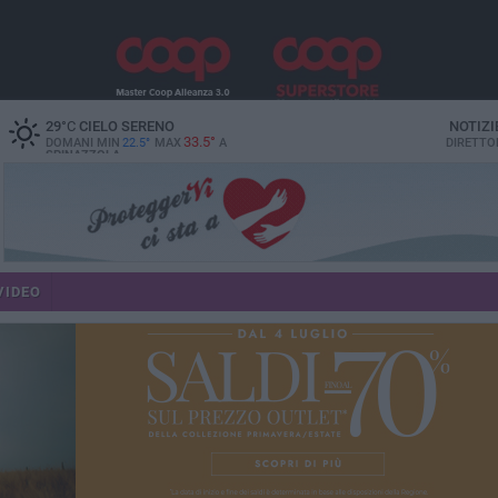
29
°C
CIELO SERENO
NOTIZI
33.5°
DOMANI MIN
22.5°
MAX
A
DIRETTO
SPINAZZOLA
VIDEO