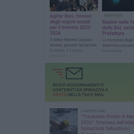
Agifar Bari, rinnovo
TERRITORIO
degli organi sociali
Rapine nelle f
per il triennio 2023-
della Bat, verti
2026
Prefettura
Il dottor Roberto Capozza
La risonanza degli
Alvarez, giovane farmacista
determina una perc
di Andria, è il nuovo
insicurezza
presidente
RICEVI AGGIORNAMENTI E
CONTENUTI DA SPINAZZOLA
GRATIS
NELLA TUA E-MAIL
5 AGOSTO 2026
“Traversata Stretto di Me
2026”: l’impresa dell’atlet
Spinazzola Sebastiano