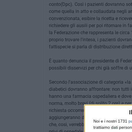
conto(Dpc). Così i pazienti dovranno sot
come quella in atto e collaudata negli a
convenzionata, esibire la ricetta e ricev
richiedere gli ausili per poi ritornare in
la Federazione che rappresenta le circa 1
proprio trovare l'intesa, i pazienti dovr
fattispecie si parla di distribuzione diret
È quanto denuncia il presidente di Fede
possibili disservizi per chi già soffre di 
Secondo l'associazione di categoria «la 
diabetici dovranno affrontare: non tutti 
hanno una farmacia ospedaliera e dove è 
norma, molto brevi (di solito 2 ore) e pe
richiesta occorrerà poi attendere il giorno i
I
aggiungeranno disagi ulteriori per pazi
Noi e i nostri 1731
p
che, così, verrebbero anche costretti a s
trattiamo dati person
privi di ospedale con farmacia al suo int