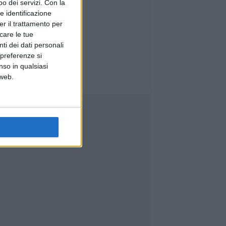
o dei servizi.
Con la
e identificazione
er il trattamento per
icare le tue
ti dei dati personali
 preferenze si
nso in qualsiasi
 web.