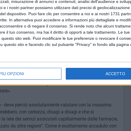
zzati, misurazione di annunci e contenuti, analisi dell'audience e svilupp
 con riferimento al Covid e dunque l'ingresso in strutture
i e i nostri partner possiamo utilizzare dati precisi di geolocalizzazione 
ntroindicazioni».
del dispositivo. Puoi fare clic per consentire a noi e ai nostri 1731 partn
critte. In alternativa puoi accedere a informazioni più dettagliate e modif
acconsentire o di negare il consenso.
Si rende noto che alcuni trattamen
 Calace, presidente di Federfarma Bat- sarebbero gli effetti
e il tuo consenso, ma hai il diritto di opporti a tale trattamento. Le tue
ne e Federfarma in merito alla distribuzione degli ausilii
 questo sito web. Puoi modificare le tue preferenze o revocare il conse
iamo se la Regione si rende conto dei disagi enormi che
questo sito e facendo clic sul pulsante "Privacy" in fondo alla pagina
oli comuni, come quelli disseminati nel foggiano e nel
 un ospedale con farmacia ce l'hanno, perchè tutti si
n centinaia di richieste. Da qui i disagi provocati dal voler
, invece, sono in ogni città, in ogni quartiere, assolvono a
PIÙ OPZIONI
ACCETTO
ntualmente anche in distribuzione per conto della
hanno anche orari di apertura e chiusura che nessun'altra
rare».
e - deve perciò assolutamente valutare con la massima
rebbero, con certezza, disagi a disagi e che si
la rete dei servizi assicurati capillarmente dalle farmacie,
zzato da altre regioni". Come è esattamente accaduto con