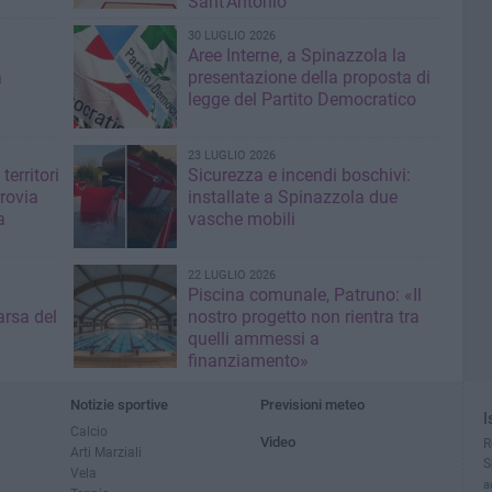
Sant’Antonio
30 LUGLIO 2026
Aree Interne, a Spinazzola la
a
presentazione della proposta di
legge del Partito Democratico
23 LUGLIO 2026
territori
Sicurezza e incendi boschivi:
rrovia
installate a Spinazzola due
a
vasche mobili
22 LUGLIO 2026
Piscina comunale, Patruno: «Il
rsa del
nostro progetto non rientra tra
quelli ammessi a
finanziamento»
Notizie sportive
Previsioni meteo
I
Calcio
Video
R
Arti Marziali
S
Vela
a