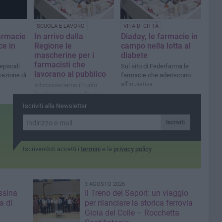
SCUOLA E LAVORO
VITA DI CITTÀ
armacie
In arrivo dalla
Diaday, le farmacie in
ce in
Regione le
campo nella lotta al
mascherine per i
diabete
farmacisti che
 episodi
Sul sito di Federfarma le
lavorano al pubblico
ezione di
farmacie che aderiscono
all'iniziativa
«Riconosciamo il ruolo
fondamentale svolto in
questo particolare
Iscriviti alla Newsletter
momento»
Iscriviti
Iscrivendoti accetti i
termini
e la
privacy policy
3 AGOSTO 2026
ssina
Il Treno dei Sapori: un viaggio
a di
per rilanciare la storica ferrovia
Gioia del Colle – Rocchetta