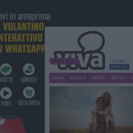
3.050
FANPAGE
HOME
NOTIZIE
SPORT
METEO