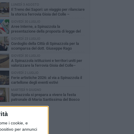
LUNEDÌ 3 AGOSTO
Il Treno dei Sapori: un viaggio per rilanciare
la storica ferrovia Gioia del Colle –
cchetta Sant’Antonio
GIOVEDÌ 30 LUGLIO
Aree Interne, a Spinazzola la
presentazione della proposta di legge del
rtito Democratico
GIOVEDÌ 23 LUGLIO
Cordoglio della Città di Spinazzola per la
scomparsa del dott. Giuseppe Rago
GIOVEDÌ 30 LUGLIO
A Spinazzola istituzioni e territori uniti per
valorizzare la ferrovia Gioia del Colle–
cchetta Sant'Antonio
GIOVEDÌ 2 LUGLIO
Ferie artistiche 2026: al via a Spinazzola il
cartellone degli eventi estivi
MARTEDÌ 9 GIUGNO
Spinazzola si prepara a vivere la festa
patronale di Maria Santissima del Bosco
ità
ome i cookie, e
spositivo per annunci