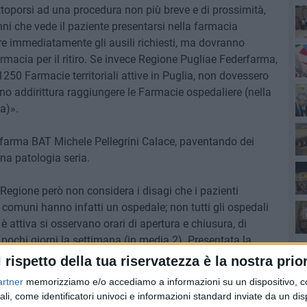
toporsi ad una procedura non più breve e di prossimità,
nni che vede il paziente presentarsi nella farmacia
ere immediatamente gli ausili richiesti, ma dovranno
Ro
 farmacia per il ritiro. Se invece Regione Pugliae Federfarma,
250 Farmacie territoriali attive in Puglia, non dovessero
Pa
anno addirittura raggiungere le Farmacie ospedaliere (nella
ta)».
rfarma BAT Michele Pellegrini Calace, paventando dei
una patologia seria.
Ro
Regione però non considera i disagi che i pazienti
i comuni hanno infatti un ospedale; non tutti gli ospedali
attiva si osservano orari di apertura e chiusura, di
r pochi giorni la settimana (in media 2). Presentata la
ndicato per il ritiro delle "striscette". Risultato: si
l rispetto della tua riservatezza è la nostra prior
enti che sono già alle prese con una patologia complessa
artner
memorizziamo e/o accediamo a informazioni su un dispositivo, c
postarsi in comuni diversi da quelli di residenza perché
ali, come identificatori univoci e informazioni standard inviate da un di
erno. Senza contare che si tratta di pazienti con patologie