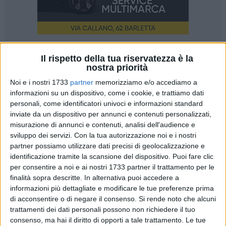
5
Il rispetto della tua riservatezza è la
nostra priorità
Noi e i nostri 1733
partner
memorizziamo e/o accediamo a
informazioni su un dispositivo, come i cookie, e trattiamo dati
Annunciata la cinquina dei romanzi finalisti della decima
personali, come identificatori univoci e informazioni standard
edizione del
"Premio Fondazione Megamark - Incontri di
inviate da un dispositivo per annunci e contenuti personalizzati,
Dialoghi"
rivolto agli autori esordienti nel campo della
misurazione di annunci e contenuti, analisi dell'audience e
narrativa che da quest'anno gode anche dei
patrocini
sviluppo dei servizi.
Con la tua autorizzazione noi e i nostri
dell'assessorato alla Cultura della
Regione Puglia
, del
PACT
partner possiamo utilizzare dati precisi di geolocalizzazione e
(Polo Arti Cultura Turismo della Regione Puglia) e della
Città
identificazione tramite la scansione del dispositivo. Puoi fare clic
di Trani.
per consentire a noi e ai nostri 1733 partner il trattamento per le
finalità sopra descritte. In alternativa puoi accedere a
informazioni più dettagliate e modificare le tue preferenze prima
Sono state 116 le opere prime (record di partecipazioni dalla
di acconsentire o di negare il consenso.
Si rende noto che alcuni
nascita del premio), proposte da
73 case editrici
di tutta
trattamenti dei dati personali possono non richiedere il tuo
Italia, lette e valutate dalla giuria degli esperti, presieduta
consenso, ma hai il diritto di opporti a tale trattamento. Le tue