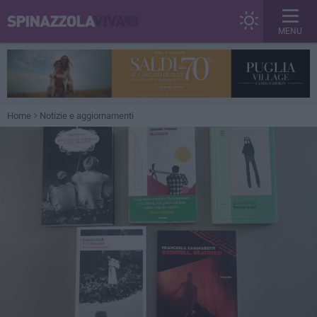
MENU
Home
Notizie e aggiornamenti