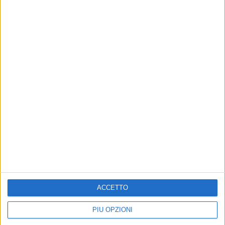
Altri contenuti a tema
ACCETTO
PIÙ OPZIONI
Fondazione Megamark:
SPECIALE