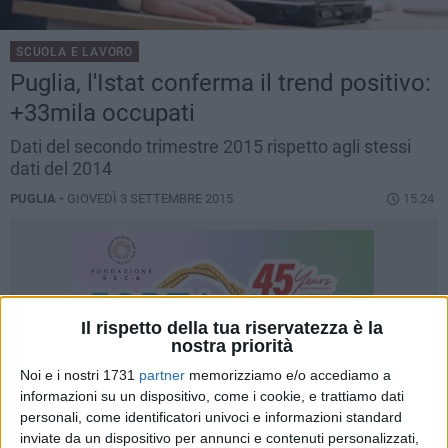
SCUOLA E LAVORO
Puglia, l'Istat conferma il trend positivo:
+33mila occupati
Dati del secondo trimestre 2015 rispetto agli stessi
dati del 2014
PUGLIA -
GIOVEDÌ 3 SETTEMBRE 2015
15.24
Il rispetto della tua riservatezza è la
nostra priorità
Noi e i nostri 1731
partner
memorizziamo e/o accediamo a
informazioni su un dispositivo, come i cookie, e trattiamo dati
personali, come identificatori univoci e informazioni standard
inviate da un dispositivo per annunci e contenuti personalizzati,