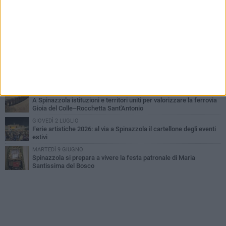
LUNEDÌ 3 AGOSTO
Il Treno dei Sapori: un viaggio per rilanciare la storica ferrovia
Gioia del Colle – Rocchetta Sant’Antonio
GIOVEDÌ 30 LUGLIO
Aree Interne, a Spinazzola la presentazione della proposta di
legge del Partito Democratico
GIOVEDÌ 23 LUGLIO
Cordoglio della Città di Spinazzola per la scomparsa del dott.
Giuseppe Rago
GIOVEDÌ 30 LUGLIO
A Spinazzola istituzioni e territori uniti per valorizzare la ferrovia
Gioia del Colle–Rocchetta Sant'Antonio
GIOVEDÌ 2 LUGLIO
Ferie artistiche 2026: al via a Spinazzola il cartellone degli eventi
estivi
MARTEDÌ 9 GIUGNO
Spinazzola si prepara a vivere la festa patronale di Maria
Santissima del Bosco