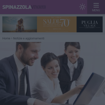
MENU
Home
Notizie e aggiornamenti