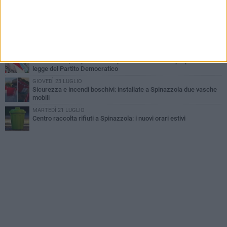
Ferie artistiche 2026: al via a Spinazzola il cartellone degli eventi
estivi
GIOVEDÌ 23 LUGLIO
Cordoglio della Città di Spinazzola per la scomparsa del dott.
Giuseppe Rago
GIOVEDÌ 30 LUGLIO
Aree Interne, a Spinazzola la presentazione della proposta di
legge del Partito Democratico
GIOVEDÌ 23 LUGLIO
Sicurezza e incendi boschivi: installate a Spinazzola due vasche
mobili
MARTEDÌ 21 LUGLIO
Centro raccolta rifiuti a Spinazzola: i nuovi orari estivi