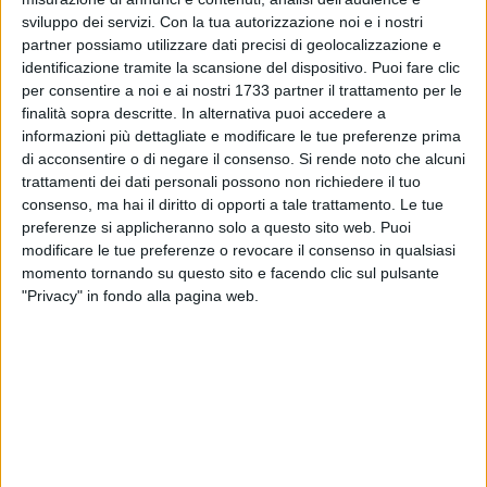
sviluppo dei servizi.
Con la tua autorizzazione noi e i nostri
partner possiamo utilizzare dati precisi di geolocalizzazione e
identificazione tramite la scansione del dispositivo. Puoi fare clic
3
per consentire a noi e ai nostri 1733 partner il trattamento per le
finalità sopra descritte. In alternativa puoi accedere a
informazioni più dettagliate e modificare le tue preferenze prima
La sezione regionale della Protezione Civile ha diramato lo
di acconsentire o di negare il consenso.
Si rende noto che alcuni
trattamenti dei dati personali possono non richiedere il tuo
stato di allerta meteo gialla su tutto il territorio pugliese
consenso, ma hai il diritto di opporti a tale trattamento. Le tue
attraverso un nuovo bollettino di criticità.
preferenze si applicheranno solo a questo sito web. Puoi
modificare le tue preferenze o revocare il consenso in qualsiasi
L'avviso sarà valido a partire dalle ore 6 di martedì 21 marzo
momento tornando su questo sito e facendo clic sul pulsante
per le successive 14 ore.
"Privacy" in fondo alla pagina web.
In particolare sono attese precipitazioni sparse, anche a
carattere di rovescio o temporale, con quantitativi cumulati
da deboli a moderati.
Si raccomanda di osservare le buone norme
comportamentali indicate dalla Protezione Civile.