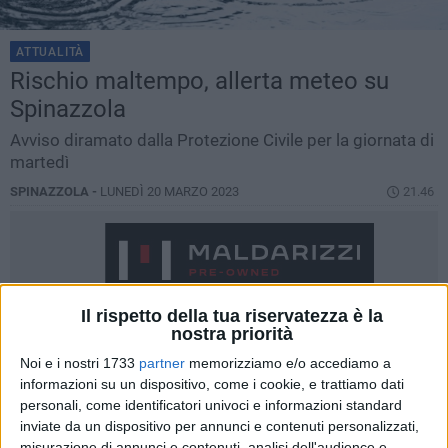
ATTUALITÀ
Rischio maltempo, allerta meteo su
Spinazzola
Avviso diramato dalla Protezione Civile per la giornata di
martedì
SPINAZZOLA -
LUNEDÌ 20 MARZO 2023
21.46
Il rispetto della tua riservatezza è la
nostra priorità
Noi e i nostri 1733
partner
memorizziamo e/o accediamo a
informazioni su un dispositivo, come i cookie, e trattiamo dati
personali, come identificatori univoci e informazioni standard
inviate da un dispositivo per annunci e contenuti personalizzati,
misurazione di annunci e contenuti, analisi dell'audience e