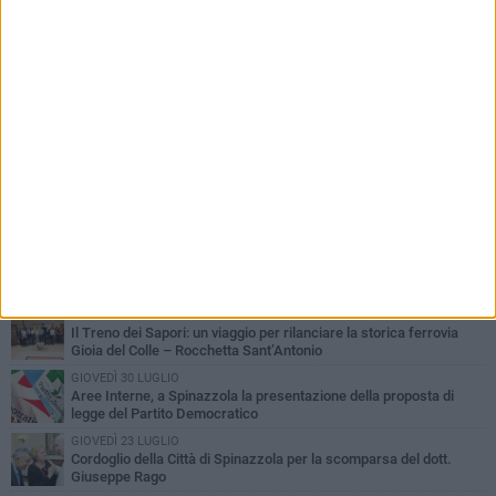
PIÙ LETTI QUESTA SETTIMANA
LUNEDÌ 3 AGOSTO
Il Treno dei Sapori: un viaggio per rilanciare la storica ferrovia
Gioia del Colle – Rocchetta Sant’Antonio
GIOVEDÌ 30 LUGLIO
Aree Interne, a Spinazzola la presentazione della proposta di
legge del Partito Democratico
GIOVEDÌ 23 LUGLIO
Cordoglio della Città di Spinazzola per la scomparsa del dott.
Giuseppe Rago