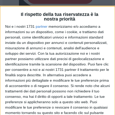
Il rispetto della tua riservatezza è la
1
nostra priorità
Noi e i nostri 1731
partner
memorizziamo e/o accediamo a
informazioni su un dispositivo, come i cookie, e trattiamo dati
«Abbiamo inizialmente creduto nella possibilità di costruire
personali, come identificatori univoci e informazioni standard
inviate da un dispositivo per annunci e contenuti personalizzati,
un'agenda credibile, fatta di temi e argomenti che toccano la
misurazione di annunci e contenuti, analisi dell'audience e
vita reale della gente, che danno risposte concrete e
sviluppo dei servizi.
Con la tua autorizzazione noi e i nostri
realizzabili, un'agenda che fosse condivisa e sostenuta in
partner possiamo utilizzare dati precisi di geolocalizzazione e
un'alleanza con il Pd. Alla fine, abbiamo dovuto prendere
identificazione tramite la scansione del dispositivo. Puoi fare clic
atto che quella non era un'alleanza per affermare un'idea di
per consentire a noi e ai nostri 1731 partner il trattamento per le
politica e di società, ma soltanto un tentativo maldestro di
finalità sopra descritte. In alternativa puoi accedere a
sommare, in una coalizione piena di contradizioni, partiti con
informazioni più dettagliate e modificare le tue preferenze prima
di acconsentire o di negare il consenso.
Si rende noto che alcuni
visioni e programmi diversi e contrastanti. Una vera e propria
trattamenti dei dati personali possono non richiedere il tuo
accozzaglia». Queste le parole con cui
Nunzio Angiola
,
consenso, ma hai il diritto di opporti a tale trattamento. Le tue
deputato di Azione eletto nel 2018 in quota al Movimento 5
preferenze si applicheranno solo a questo sito web. Puoi
Stelle nel collegio Puglia 5 della Camera, che comprendeva il
modificare le tue preferenze o revocare il consenso in qualsiasi
territorio di 15 comuni tra cui
Spinazzola e Minervino
momento tornando su questo sito e facendo clic sul pulsante