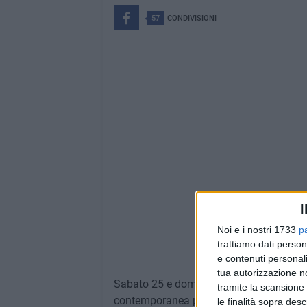
57
CONDIVISIONI
I
Noi e i nostri 1733
p
trattiamo dati person
Powere
e contenuti personali
tua autorizzazione no
Sabato 25 e domenica 26 giugno torna
tramite la scansione 
contemporanea promosso da Fondazione E
le finalità sopra des