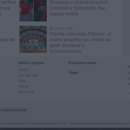
territori
Sicurezza e incendi boschivi:
rrovia
installate a Spinazzola due
a
vasche mobili
22 LUGLIO 2026
Piscina comunale, Patruno: «Il
rsa del
nostro progetto non rientra tra
quelli ammessi a
finanziamento»
Notizie sportive
Previsioni meteo
I
Calcio
Video
R
Arti Marziali
S
Vela
a
Tennis
Altri sport
TY NEWS PLATFORM
ovaNews srl. Partita iva 08059640725. Testata giornalistica registrata presso il Tribu