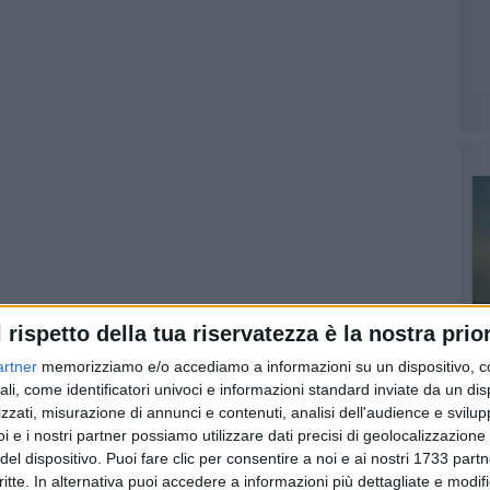
l rispetto della tua riservatezza è la nostra prior
artner
memorizziamo e/o accediamo a informazioni su un dispositivo, c
ali, come identificatori univoci e informazioni standard inviate da un di
d by
zzati, misurazione di annunci e contenuti, analisi dell'audience e svilupp
i e i nostri partner possiamo utilizzare dati precisi di geolocalizzazione 
 l'appuntamento con
Una Boccata d'Arte
, progetto di arte
del dispositivo. Puoi fare clic per consentire a noi e ai nostri 1733 partn
PI
lpis in collaborazione con Galleria Continua, con la
critte. In alternativa puoi accedere a informazioni più dettagliate e modif