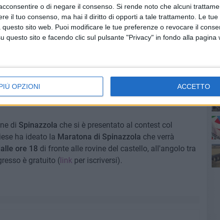
acconsentire o di negare il consenso.
Si rende noto che alcuni trattamen
 valorizza l'incontro tra arte e patrimonio storico,
e il tuo consenso, ma hai il diritto di opporti a tale trattamento. Le tue
 questo sito web. Puoi modificare le tue preferenze o revocare il conse
Ro
questo sito e facendo clic sul pulsante "Privacy" in fondo alla pagina
nti borghi italiani, uno per ogni regione, in base alla
ististico e paesaggistico, e ciascuno ospita incontri di arte
o al centro del quale si pone il dialogo tra artisti,
iani locali. Dopo questa prima fase di confronto, ciascuno
PIÙ OPZIONI
ACCETTO
 un'installazione progettata in relazione al territorio e
une di
Spinazzola
che si è presentato al contest col
liese ha ideato la
Maratona di Spinazzola
che verrà
Pa
alle ore 18
di fronte alle rovine del castello, all'angolo tra
gresso è gratuito (
link
per iscriversi).
Ro