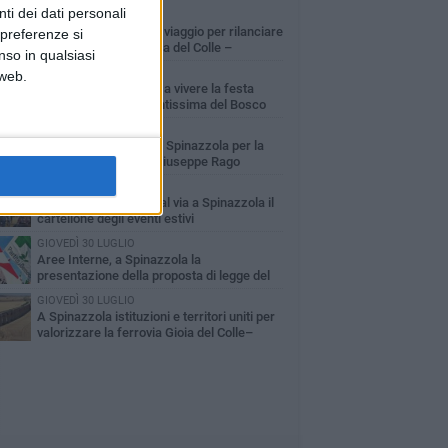
ti dei dati personali
LUNEDÌ 3 AGOSTO
Il Treno dei Sapori: un viaggio per rilanciare
 preferenze si
la storica ferrovia Gioia del Colle –
nso in qualsiasi
cchetta Sant’Antonio
MARTEDÌ 9 GIUGNO
 web.
Spinazzola si prepara a vivere la festa
patronale di Maria Santissima del Bosco
GIOVEDÌ 23 LUGLIO
Cordoglio della Città di Spinazzola per la
scomparsa del dott. Giuseppe Rago
GIOVEDÌ 2 LUGLIO
Ferie artistiche 2026: al via a Spinazzola il
cartellone degli eventi estivi
GIOVEDÌ 30 LUGLIO
Aree Interne, a Spinazzola la
presentazione della proposta di legge del
rtito Democratico
GIOVEDÌ 30 LUGLIO
A Spinazzola istituzioni e territori uniti per
valorizzare la ferrovia Gioia del Colle–
cchetta Sant'Antonio