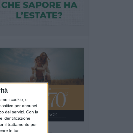
ità
ome i cookie, e
spositivo per annunci
o dei servizi.
Con la
e identificazione
er il trattamento per
Ù LETTI QUESTA SETTIMANA
icare le tue