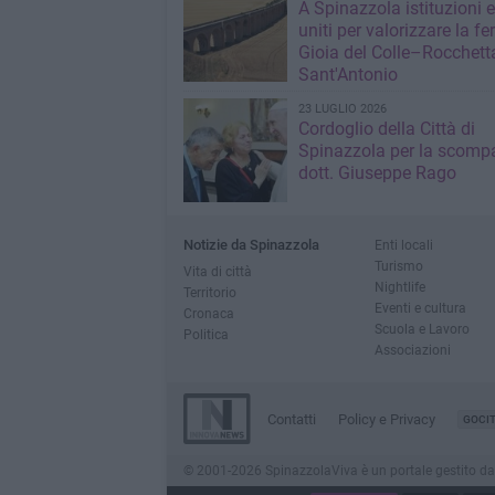
A Spinazzola istituzioni e 
uniti per valorizzare la fe
Gioia del Colle–Rocchett
Sant'Antonio
23 LUGLIO 2026
Cordoglio della Città di
Spinazzola per la scompa
dott. Giuseppe Rago
Notizie da Spinazzola
Enti locali
Turismo
Vita di città
Nightlife
Territorio
Eventi e cultura
Cronaca
Scuola e Lavoro
Politica
Associazioni
Contatti
Policy e Privacy
GOCI
© 2001-2026 SpinazzolaViva è un portale gestito da Inn