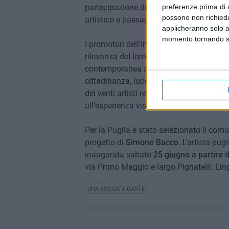
preferenze prima di 
partecipazione di Threes Productions, che
possono non richieder
artistico e paesaggistico.
applicheranno solo a
momento tornando su 
I promotori dell'iniziativa selezionano ve
rilevanza del loro patrimonio storico, art
contemporanea a conclusione di un progett
cittadinanza, luoghi, maestranze e artig
dei venti artisti restituisce alla comunità
all'esperienza vissuta.
Per la Puglia è stato selezionato il com
progetto di
Simone Bacco
. L'artista pug
inaugurata sabato
25 giugno a partire d
via Primo Maggio e largo Pignatelli. L'in
UNA BOCCATA D'ARTE