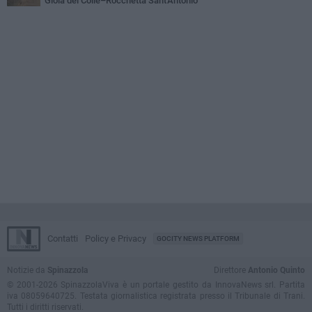
Gioia del Colle–Rocchetta Sant'Antonio
Contatti
Policy e Privacy
GOCITY NEWS PLATFORM
Notizie da
Spinazzola
Direttore
Antonio Quinto
© 2001-2026 SpinazzolaViva è un portale gestito da InnovaNews srl. Partita
iva 08059640725. Testata giornalistica registrata presso il Tribunale di Trani.
Tutti i diritti riservati.