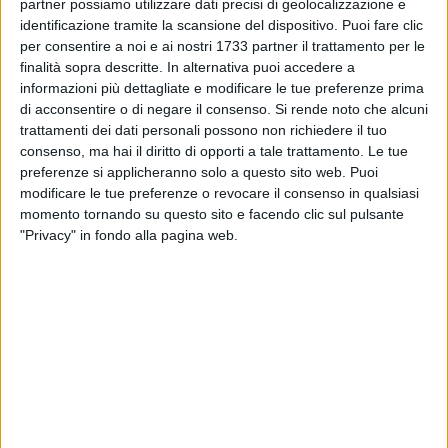
partner possiamo utilizzare dati precisi di geolocalizzazione e
identificazione tramite la scansione del dispositivo. Puoi fare clic
per consentire a noi e ai nostri 1733 partner il trattamento per le
7
finalità sopra descritte. In alternativa puoi accedere a
informazioni più dettagliate e modificare le tue preferenze prima
di acconsentire o di negare il consenso.
Si rende noto che alcuni
Domenica 3 aprile torna l'iniziativa ministeriale
trattamenti dei dati personali possono non richiedere il tuo
consenso, ma hai il diritto di opporti a tale trattamento. Le tue
#DomenicalMuseo, che prevede la gratuità di tutti i musei e
preferenze si applicheranno solo a questo sito web. Puoi
le aree archeologiche. E' l'applicazione della norma del
modificare le tue preferenze o revocare il consenso in qualsiasi
decreto Franceschini, in vigore dal primo luglio 2014, che
momento tornando su questo sito e facendo clic sul pulsante
stabilisce che ogni prima domenica del mese non si paga il
"Privacy" in fondo alla pagina web.
biglietto per visitare monumenti, musei, gallerie, scavi
archeologici, parchi e giardini monumentali.
Ecco cosa è possibile visitare nella provincia di Barletta-
Andria-Trani e Bari:
Bari:
- Museo nazionale archeologico di Altamura - Via