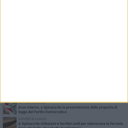
PIÙ LETTI QUESTA SETTIMANA
LUNEDÌ 3 AGOSTO
Il Treno dei Sapori: un viaggio per rilanciare la storica ferrovia
Gioia del Colle – Rocchetta Sant’Antonio
MARTEDÌ 9 GIUGNO
Spinazzola si prepara a vivere la festa patronale di Maria
Santissima del Bosco
GIOVEDÌ 23 LUGLIO
Cordoglio della Città di Spinazzola per la scomparsa del dott.
Giuseppe Rago
GIOVEDÌ 2 LUGLIO
Ferie artistiche 2026: al via a Spinazzola il cartellone degli eventi
estivi
GIOVEDÌ 30 LUGLIO
Aree Interne, a Spinazzola la presentazione della proposta di
legge del Partito Democratico
GIOVEDÌ 30 LUGLIO
A Spinazzola istituzioni e territori uniti per valorizzare la ferrovia