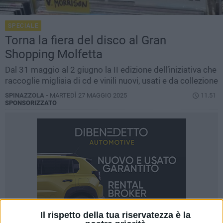
SPECIALE
Torna la fiera del disco al Gran
Shopping Molfetta
Dal 31 maggio al 2 giugno la II edizione dell’iniziativa che
raccoglie migliaia di cd e vinili nuovi, usati e da collezione
SPINAZZOLA -
MARTEDÌ 27 MAGGIO 2025
11.51
SPONSORIZZATO
Il rispetto della tua riservatezza è la