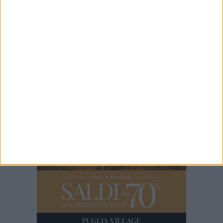
23 LUGLIO 2026
Sicurezza e incendi boschivi: installate a
Spinazzola due vasche mobili
23 LUGLIO 2026
Cordoglio della Città di Spinazzola per la
scomparsa del dott. Giuseppe Rago