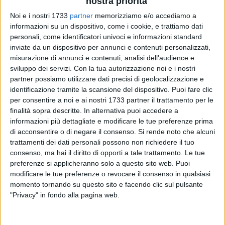
nostra priorità
Noi e i nostri 1733
partner
memorizziamo e/o accediamo a
informazioni su un dispositivo, come i cookie, e trattiamo dati
personali, come identificatori univoci e informazioni standard
1
inviate da un dispositivo per annunci e contenuti personalizzati,
misurazione di annunci e contenuti, analisi dell'audience e
Ritorna a grande richiesta la
Fiera del Disco
al
Gran
sviluppo dei servizi.
Con la tua autorizzazione noi e i nostri
Shopping Molfetta
(via Adriano Olivetti) dopo il successo
partner possiamo utilizzare dati precisi di geolocalizzazione e
della prima edizione.
Sabato 31 maggio
,
domenica 1 e
identificazione tramite la scansione del dispositivo. Puoi fare clic
lunedì 2 giugno
dalle 9 alle 21, piazza Ottagono sarà un
per consentire a noi e ai nostri 1733 partner il trattamento per le
vero paradiso musicale
per i collezionisti e tutti coloro che
finalità sopra descritte. In alternativa puoi accedere a
amano la buona musica. Tre giornate gratuite ricche di
informazioni più dettagliate e modificare le tue preferenze prima
di acconsentire o di negare il consenso.
Si rende noto che alcuni
musica nello spazio accogliente di uno
tra i centri
trattamenti dei dati personali possono non richiedere il tuo
commerciali più grandi d'Italia
, per un viaggio attraverso la
consenso, ma hai il diritto di opporti a tale trattamento. Le tue
magia del vinile a 33 e 45 giri, dei mix e dei cd e la
preferenze si applicheranno solo a questo sito web. Puoi
sensazione di appagamento nel curiosare tra tanti banchetti
modificare le tue preferenze o revocare il consenso in qualsiasi
nella grande piazza del Gran Shopping Molfetta a caccia di
momento tornando su questo sito e facendo clic sul pulsante
un affare.
"Privacy" in fondo alla pagina web.
Un'occasione imperdibile per assicurarsi un titolo introvabile