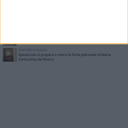
GIOVEDÌ 23 LUGLIO
Cordoglio della Città di Spinazzola per la scomparsa del dott.
Giuseppe Rago
GIOVEDÌ 30 LUGLIO
A Spinazzola istituzioni e territori uniti per valorizzare la ferrovia
Gioia del Colle–Rocchetta Sant'Antonio
GIOVEDÌ 2 LUGLIO
Ferie artistiche 2026: al via a Spinazzola il cartellone degli eventi
estivi
MARTEDÌ 9 GIUGNO
Spinazzola si prepara a vivere la festa patronale di Maria
Santissima del Bosco