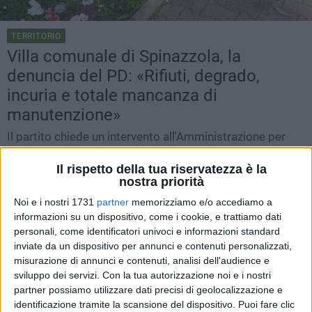
TERRITORIO
Villa comunale di Spinazzola, la
denuncia del PD: «Rifiuti, degrado,
incuria e totale mancanza di
manutenzione»
Il partito chiede un intervento all'Amministrazione per
ripristinare le condizioni di deocoro
Il rispetto della tua riservatezza è la
SPINAZZOLA -
VENERDÌ 6 MARZO 2026
11.29
nostra priorità
Noi e i nostri 1731
partner
memorizziamo e/o accediamo a
informazioni su un dispositivo, come i cookie, e trattiamo dati
personali, come identificatori univoci e informazioni standard
inviate da un dispositivo per annunci e contenuti personalizzati,
misurazione di annunci e contenuti, analisi dell'audience e
sviluppo dei servizi.
Con la tua autorizzazione noi e i nostri
partner possiamo utilizzare dati precisi di geolocalizzazione e
identificazione tramite la scansione del dispositivo. Puoi fare clic