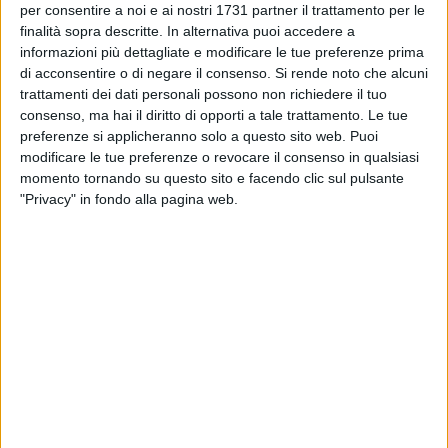
per consentire a noi e ai nostri 1731 partner il trattamento per le
finalità sopra descritte. In alternativa puoi accedere a
informazioni più dettagliate e modificare le tue preferenze prima
di acconsentire o di negare il consenso.
Si rende noto che alcuni
trattamenti dei dati personali possono non richiedere il tuo
consenso, ma hai il diritto di opporti a tale trattamento. Le tue
preferenze si applicheranno solo a questo sito web. Puoi
modificare le tue preferenze o revocare il consenso in qualsiasi
momento tornando su questo sito e facendo clic sul pulsante
"Privacy" in fondo alla pagina web.
Il Partito Democratico di Spinazzola denuncia lo stato di
degrado in cui versa la Villa Comunale, uno dei principali
spazi verdi del paese, che dovrebbe rappresentare un luogo
di incontro, passeggio e socialità per cittadini e famiglie.
Secondo quanto segnalato dal PD locale, l'area si presenta
oggi in condizioni giudicate "vergognose": rifiuti
abbandonati, segni evidenti di incuria e una generale
mancanza di manutenzione che stanno compromettendo il
decoro e la fruibilità del parco pubblico.