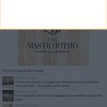
PIÙ LETTI QUESTA SETTIMANA
LUNEDÌ 3 AGOSTO
Il Treno dei Sapori: un viaggio per rilanciare la storica ferrovia
Gioia del Colle – Rocchetta Sant’Antonio
GIOVEDÌ 2 LUGLIO
Ferie artistiche 2026: al via a Spinazzola il cartellone degli eventi
estivi
GIOVEDÌ 23 LUGLIO