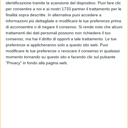
sensibilità, dando vita a un evento capace di trasformare
identificazione tramite la scansione del dispositivo. Puoi fare clic
un'idea in una concreta azione di solidarietà per l'intera
per consentire a noi e ai nostri 1733 partner il trattamento per le
comunità.
finalità sopra descritte. In alternativa puoi accedere a
informazioni più dettagliate e modificare le tue preferenze prima
di acconsentire o di negare il consenso.
Si rende noto che alcuni
Ad aprire la serata, il Sindaco Michele Patruno, che ha
trattamenti dei dati personali possono non richiedere il tuo
dichiarato: "Questa sera Spinazzola dimostra cosa significa
consenso, ma hai il diritto di opporti a tale trattamento. Le tue
essere comunità: quando istituzioni, volontariato e cittadini
preferenze si applicheranno solo a questo sito web. Puoi
camminano insieme, la solidarietà diventa azione concreta.
modificare le tue preferenze o revocare il consenso in qualsiasi
Sostenere ANT e portare assistenza e prevenzione sul nostro
momento tornando su questo sito e facendo clic sul pulsante
territorio non è solo un dovere amministrativo, ma una scelta
"Privacy" in fondo alla pagina web.
di responsabilità e di amore verso la nostra gente."
Fondamentale il ruolo dell'Amministrazione Comunale, che
ha fortemente voluto la realizzazione della serata, mettendo
a disposizione il Centro del Gusto e offrendo anche il
catering, curato da Catering Ferrara, permettendo così di
destinare l'intero ricavato all'ANT – Fondazione Nazionale
Tumori, a sostegno dei servizi di assistenza e prevenzione a
favore dei cittadini di Spinazzola.