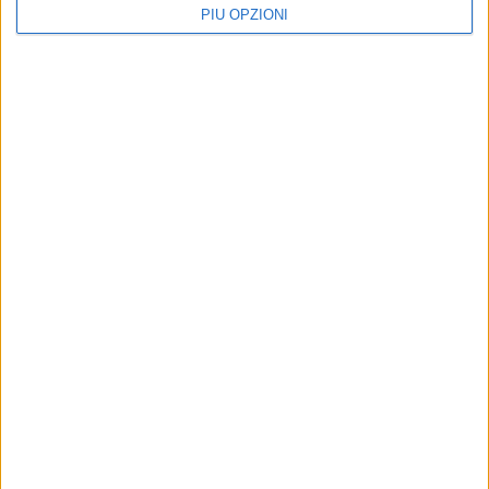
PIÙ OPZIONI
Altri contenuti a tema