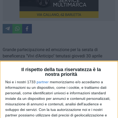
Grande partecipazione ed emozione per la serata di
beneficenza "Vivi d'Anticipo" tenutasi giovedi 30 aprile
presso il Centro del Gusto di Spinazzola. La manifestazione
è ideata dalla dr.ssa Carmelinda Lombardi, Delegata ANT e
Il rispetto della tua riservatezza è la
nostra priorità
realizzata attraverso una profonda e autentica sinergia con i
volontari Franca e Domenico Covelli e con il Sindaco
Noi e i nostri 1733
partner
memorizziamo e/o accediamo a
Michele Patruno e l'Amministrazione Comunale di
informazioni su un dispositivo, come i cookie, e trattiamo dati
personali, come identificatori univoci e informazioni standard
Spinazzola.
inviate da un dispositivo per annunci e contenuti personalizzati,
misurazione di annunci e contenuti, analisi dell'audience e
Un lavoro condiviso, costruito passo dopo passo, in cui
sviluppo dei servizi.
Con la tua autorizzazione noi e i nostri
istituzioni e volontariato hanno unito visione, impegno e
partner possiamo utilizzare dati precisi di geolocalizzazione e