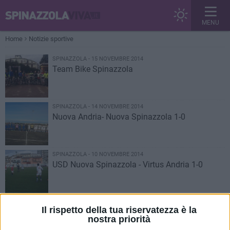
MENU
Home
Notizie sportive
SPINAZZOLA - 15 NOVEMBRE 2014
Team Bike Spinazzola
SPINAZZOLA - 14 NOVEMBRE 2014
Nuova Andria- Nuova Spinazzola 1-0
SPINAZZOLA - 10 NOVEMBRE 2014
USD Nuova Spinazzola - Virtus Andria 1-0
SPINAZZOLA - 3 NOVEMBRE 2014
Il rispetto della tua riservatezza è la
Squadra del Cuore - Nuova Spinazzola 4 -0
nostra priorità