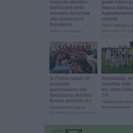
miracolo sportivo:
quale futuro pe
dall’incubo della
Nuova Spinazz
mancata iscrizione
Appuntamento
alla conferma in
venerdì
Eccellenza
Tifosi, cittadini e 
raduneranno in gra
Adesso un progetto
venerdì 17 luglio, a
condiviso, fondato sulla
partecipazione, sul senso di
appartenenza e sulla
responsabilità collettiva
Di Palma regala un
Spinazzola, s
successo
sconfitta nelle
pesantissimo allo
tre: vince il M
Spinazzola: Atletico
2-0
Racale sconfitto 0-1
I biancazzurri sce
decima posizione
I biancazzurri salgono
all’ottavo posto in classifica