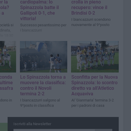
r la
cardiopalma: lo
crolla in pieno
ola?
Spinazzola batte il
recupero: vince il
 a
Gallipoli 0-1, che
Brindisi 0-2
vittoria!
I biancazzurri scendono
nuovamente al 9^posto
società si
Successo pesantissimo per
dinata,
i biancazzurri
lle 18:30
econda
Lo Spinazzola torna a
Sconfitta per la Nuova
 ultime
muovere la classifica:
Spinazzola: lo scontro
assafra
contro il Novoli
diretto va all’Atletico
termina 2-2
Acquaviva
ndono in
I biancazzurri salgono al
Al ‘Gianmaria’ termina 3-2
9^posto in classifica
per i padroni di casa
Iscriviti alla Newsletter