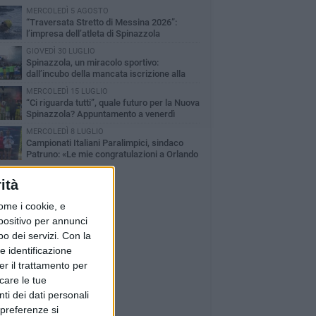
MERCOLEDÌ 5 AGOSTO
“Traversata Stretto di Messina 2026”:
l’impresa dell’atleta di Spinazzola
bastiano Galantucci
GIOVEDÌ 30 LUGLIO
Spinazzola, un miracolo sportivo:
dall’incubo della mancata iscrizione alla
nferma in Eccellenza
MERCOLEDÌ 15 LUGLIO
“Ci riguarda tutti”, quale futuro per la Nuova
Spinazzola? Appuntamento a venerdì
MERCOLEDÌ 8 LUGLIO
Campionati Italiani Paralimpici, sindaco
Patruno: «Le mie congratulazioni a Orlando
rrasso»
ità
ome i cookie, e
spositivo per annunci
o dei servizi.
Con la
e identificazione
er il trattamento per
icare le tue
ti dei dati personali
 preferenze si