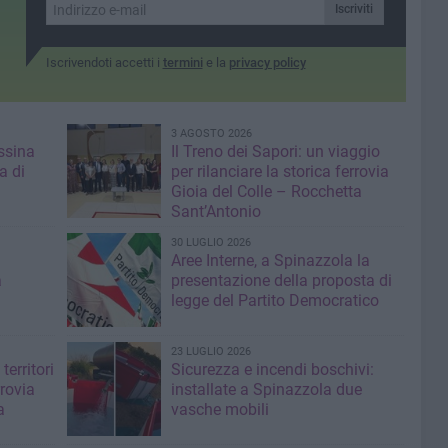
Iscriviti
Iscrivendoti accetti i
termini
e la
privacy policy
3 AGOSTO 2026
ssina
Il Treno dei Sapori: un viaggio
a di
per rilanciare la storica ferrovia
Gioia del Colle – Rocchetta
Sant’Antonio
30 LUGLIO 2026
Aree Interne, a Spinazzola la
a
presentazione della proposta di
legge del Partito Democratico
23 LUGLIO 2026
territori
Sicurezza e incendi boschivi:
rrovia
installate a Spinazzola due
a
vasche mobili