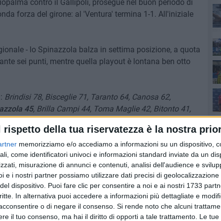
opalma contro il Gallipoli, prosegue nel buon periodo di
da forza del girone: al 'Ventura' termina 1-1. All'iniziale
Se
ionale - lo Spinazzola balza in settima posizione, a quota
co
ante sei punti, mentre quella playout è lontana ben otto
a:
Brindisi 78, Bisceglie 71, Taranto 64, Canosa 62,
azzola 45
, Brilla Campi 44, Toma Maglie 42, Bitonto 41,
Ba
ra 37, Novoli 35, Galatina 34, Ugento 33, Polimnia 28,
l rispetto della tua riservatezza è la nostra prior
artner
memorizziamo e/o accediamo a informazioni su un dispositivo, c
ali, come identificatori univoci e informazioni standard inviate da un di
omposto da Liso, Gabriele, Santoro, Silvestri, Losappio,
zzati, misurazione di annunci e contenuti, analisi dell'audience e svilupp
onanno, Ingredda. Ottimo avvio di gara del Bisceglie, con
i e i nostri partner possiamo utilizzare dati precisi di geolocalizzazione 
. Al 4' però, lo stesso Lopez firma l'1-0 per i biscegliesi,
del dispositivo. Puoi fare clic per consentire a noi e ai nostri 1733 partn
 Ripanto. Gli uomini di Di Meo provano a chiudere i conti
critte. In alternativa puoi accedere a informazioni più dettagliate e modif
 un incrocio dei pali, ma si va a riposo sull'1-0.
acconsentire o di negare il consenso.
Si rende noto che alcuni trattamen
e il tuo consenso, ma hai il diritto di opporti a tale trattamento. Le tue