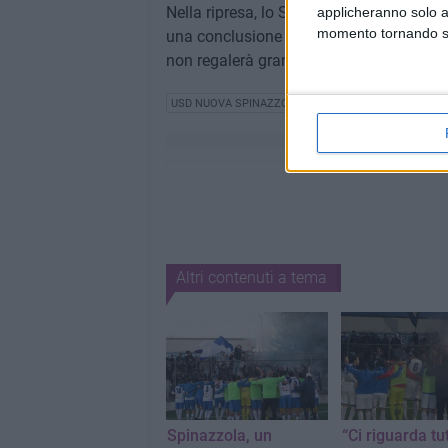
Nella ripresa, lo Spinazzola rientra con un
applicheranno solo a
momento tornando su 
una conclusione di prima intenzione che 
non regalerà grandissime emozioni. Ter
USD NUOVA SPINAZZOLA
Altri contenuti a tema
Spinazzola, un
“Ci riguarda tut