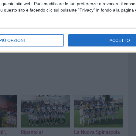
 piglio diverso e, al 58', Ingredda ristabilisce i conti, con
 questo sito web. Puoi modificare le tue preferenze o revocare il conse
questo sito e facendo clic sul pulsante "Privacy" in fondo alla pagina
coglie impreparato Baietti: 1-1. La restante parte di gara
mina così:
Bisceglie 1-1 Nuova Spinazzola
.
PIÙ OPZIONI
ACCETTO
ti”,
Ripanto al
La Nuova Spinazzola