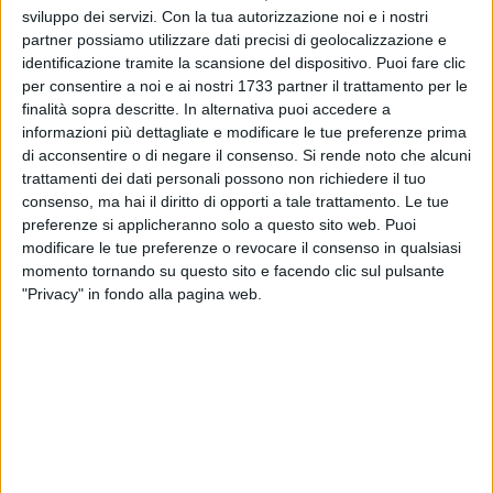
sviluppo dei servizi.
Con la tua autorizzazione noi e i nostri
partner possiamo utilizzare dati precisi di geolocalizzazione e
identificazione tramite la scansione del dispositivo. Puoi fare clic
35
A cura di
per consentire a noi e ai nostri 1733 partner il trattamento per le
ANTONIO PORRO
finalità sopra descritte. In alternativa puoi accedere a
informazioni più dettagliate e modificare le tue preferenze prima
di acconsentire o di negare il consenso.
Si rende noto che alcuni
trattamenti dei dati personali possono non richiedere il tuo
La Nuova Spinazzola si conferma mina vagante del torneo
consenso, ma hai il diritto di opporti a tale trattamento. Le tue
di Prima Categoria e sul terreno del "Fasciano" impone il
preferenze si applicheranno solo a questo sito web. Puoi
primo pareggio della stagione alla capolista Omnia Bitonto.
modificare le tue preferenze o revocare il consenso in qualsiasi
Ottima la gara del team di mister Giuseppe Schiavone che
momento tornando su questo sito e facendo clic sul pulsante
subisce il vantaggio ospite nella prima frazione ad opera di
"Privacy" in fondo alla pagina web.
Loseto al 30' e reagisce nelle ripresa realizzando la rete del
pareggio all'89' con il rigore trasformato da Dinoia. L'Omnia
Bitonto, sempre vittorioso, deve accontentarsi di un punto,
mentre la Nuova Spinazzola consacra un meritatissimo
terzo posto.
I biancoblù, domenica prossima 10 gennaio, saranno di