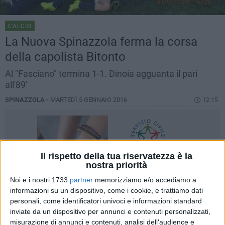
CALCIO
La Nuova Spinazzola ferma la corsa
della capolista Bitonto
Al "Fasciano" termina 1-1. Dinoia agguanta il pari
all'89'
SPINAZZOLA -
MARTEDÌ 5 GENNAIO 2016
12.15
Il rispetto della tua riservatezza è la
nostra priorità
Noi e i nostri 1733
partner
memorizziamo e/o accediamo a
informazioni su un dispositivo, come i cookie, e trattiamo dati
personali, come identificatori univoci e informazioni standard
inviate da un dispositivo per annunci e contenuti personalizzati,
misurazione di annunci e contenuti, analisi dell'audience e