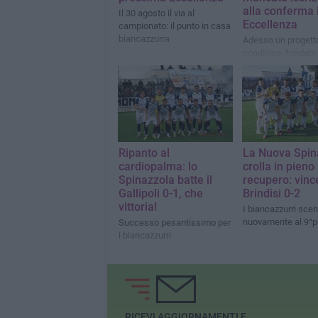
alla conferma 
Il 30 agosto il via al
Eccellenza
campionato: il punto in casa
biancazzurra
Adesso un progett
condiviso, fondato 
partecipazione, su
appartenenza e sul
responsabilità coll
Ripanto al
La Nuova Spin
cardiopalma: lo
crolla in pieno
Spinazzola batte il
recupero: vince
Gallipoli 0-1, che
Brindisi 0-2
vittoria!
I biancazzurri sce
nuovamente al 9^p
Successo pesantissimo per
i biancazzurri
RICEVI AGGIORNAMENTI E