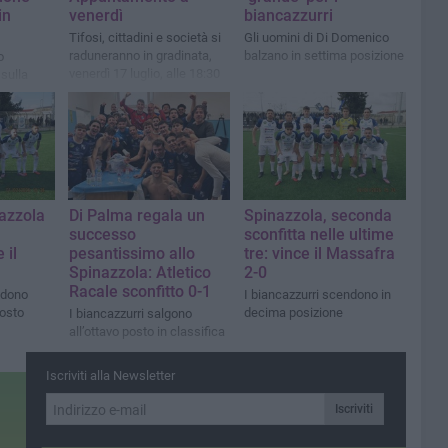
in
venerdì
biancazzurri
Tifosi, cittadini e società si
Gli uomini di Di Domenico
raduneranno in gradinata,
balzano in settima posizione
o
venerdì 17 luglio, alle 18:30
sulla
l senso di
la
ettiva
azzola
Di Palma regala un
Spinazzola, seconda
successo
sconfitta nelle ultime
 il
pesantissimo allo
tre: vince il Massafra
Spinazzola: Atletico
2-0
Racale sconfitto 0-1
ndono
I biancazzurri scendono in
osto
decima posizione
I biancazzurri salgono
all’ottavo posto in classifica
Iscriviti alla Newsletter
Iscriviti