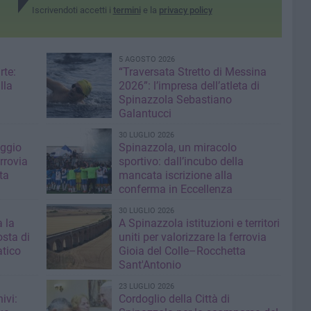
Iscrivendoti accetti i
termini
e la
privacy policy
5 AGOSTO 2026
rte:
“Traversata Stretto di Messina
lla
2026”: l’impresa dell’atleta di
Spinazzola Sebastiano
Galantucci
30 LUGLIO 2026
aggio
Spinazzola, un miracolo
errovia
sportivo: dall’incubo della
ta
mancata iscrizione alla
conferma in Eccellenza
30 LUGLIO 2026
 la
A Spinazzola istituzioni e territori
sta di
uniti per valorizzare la ferrovia
atico
Gioia del Colle–Rocchetta
Sant'Antonio
23 LUGLIO 2026
ivi:
Cordoglio della Città di