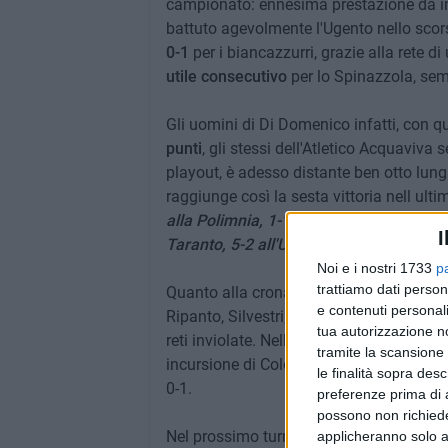
campionato: ennesima prestazione da in
battuto agevolmente l'Ugento nello sco
0-1
per i biancazzurri, grazie alla rete d
utile consecutivo
per lo Spinazzola, semp
Gli uomini di Di Domenico infatti, con q
punti
, gli stessi dell'Atletico Acquaviva
playout, è adesso distante ben otto lun
raggiunge così la sesta vittoria nell ult
alla Polimnia, 1-1 con la Virtus Mola, 3-2
I
Taranto, 5-2 all'Ugento e, infine lo 0-1 a
Noi e i nostri 1733
p
trattiamo dati person
Quanto alla cronaca, in campo l'undici c
e contenuti personali
Ripanto, Silvestri, Colonna, Ferrero, Ric
tua autorizzazione no
reti inviolate. Nella ripresa, ci pensa Lu
tramite la scansione 
incursione di Colonna che, al momento g
le finalità sopra des
0-1.
preferenze prima di 
possono non richieder
Nel prossimo turno, la Nuova Spinazzola
applicheranno solo a