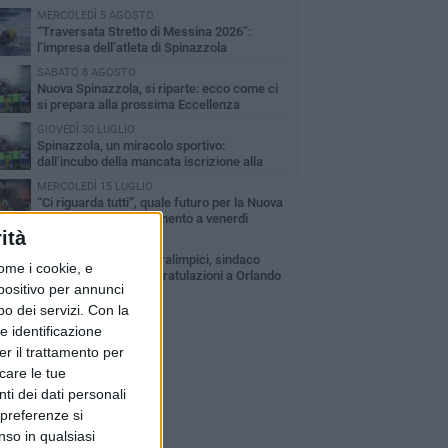
MERCOLEDÌ 5 AGOSTO
“Traversata Stretto di Messina 2026”:
l’impresa dell’atleta di Spinazzola
bastiano Galantucci
SABATO 8 AGOSTO
Nuova Spinazzola, si riparte: ecco come ci
si prepara alla prossima Eccellenza
GIOVEDÌ 30 LUGLIO
Spinazzola, un miracolo sportivo:
dall’incubo della mancata iscrizione alla
nferma in Eccellenza
MERCOLEDÌ 15 LUGLIO
“Ci riguarda tutti”, quale futuro per la Nuova
Spinazzola? Appuntamento a venerdì
ità
MERCOLEDÌ 8 LUGLIO
Campionati Italiani Paralimpici, sindaco
ome i cookie, e
Patruno: «Le mie congratulazioni a Orlando
spositivo per annunci
rrasso»
o dei servizi.
Con la
e identificazione
er il trattamento per
icare le tue
ti dei dati personali
 preferenze si
nso in qualsiasi