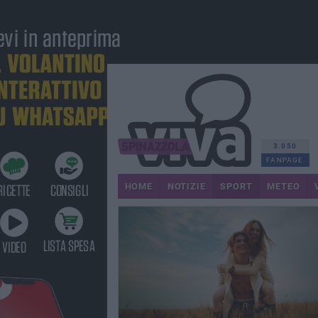
3.050
FANPAGE
HOME
NOTIZIE
SPORT
METEO