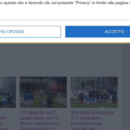
questo sito e facendo clic sul pulsante "Privacy" in fondo alla pagina
li stessi biancazzurri. Vincere per sognare? Chissà...
PIÙ OPZIONI
ACCETTO
“Ci riguarda tutti”,
Bisceglie-Spinazzola
ivo:
quale futuro per la
1-1: ennesima
la
Nuova Spinazzola?
prestazione da
ione
Appuntamento a
‘grande’ per i