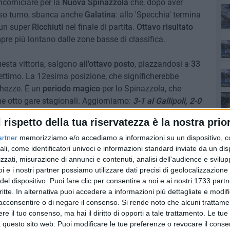
corniciare per la
Nuova Spinazzola
che, dopo aver
rso turno, sbanca anche
Galatina
: allo 'Specchia' termina
i un super
Ricchiuti
nel finale di partita.
Ottavo risultato
Se
re più lontano dalle zone basse di classifica.
uesta vittoria, salgono
all'ottavo posto
, piazzandosi a
33
 settimo. La 12esima posizione, che significherebbe
ghezze. È un
periodo magico
per lo Spinazzola, che
co
ime otto gare stagionali. Aggiorniamo:
3-1 al Gallipoli, 2-0
 all'Unione Bisceglie, 3-1 al Bitonto, 1-1 contro il
l rispetto della tua riservatezza è la nostra prior
l Galatina.
artner
memorizziamo e/o accediamo a informazioni su un dispositivo, c
ali, come identificatori univoci e informazioni standard inviate da un di
omposto da Liso, Gabriele, Santoro, Stefanini, Losappio,
Ba
zzati, misurazione di annunci e contenuti, analisi dell'audience e svilupp
chiuti, Ingredda. La prima frazione di gioco si conclude a
i e i nostri partner possiamo utilizzare dati precisi di geolocalizzazione 
ca Ricchiuti a sbloccare e risolvere la gara: ottima
del dispositivo. Puoi fare clic per consentire a noi e ai nostri 1733 partn
iusto serve il suo compagno che incrocia alla perfezione:
critte. In alternativa puoi accedere a informazioni più dettagliate e modif
acconsentire o di negare il consenso.
Si rende noto che alcuni trattamen
e il tuo consenso, ma hai il diritto di opporti a tale trattamento. Le tue
 ospiterà all'Alen Fasciano' il Toma Maglie, attualmente
 questo sito web. Puoi modificare le tue preferenze o revocare il conse