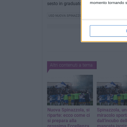
momento tornando su 
sesto in graduatoria, a quattro punti dag
USD NUOVA SPINAZZOLA
Altri contenuti a tema
Nuova Spinazzola, si
Spinazzola, un
riparte: ecco come ci
miracolo sport
si prepara alla
dall’incubo del
prossima Eccellenza
mancata iscriz