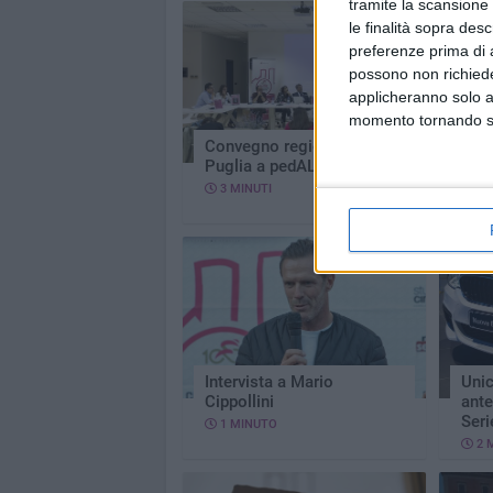
tramite la scansione 
le finalità sopra des
preferenze prima di 
possono non richieder
applicheranno solo a
momento tornando su 
Convegno regionale
Inte
Puglia a pedALI
Garb
3 MINUTI
2 
Intervista a Mario
Unic
Cippollini
ant
Seri
1 MINUTO
2 