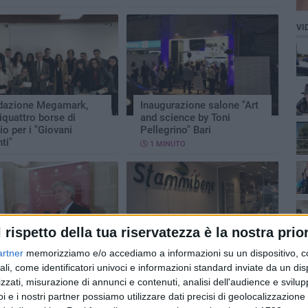
VI
dazione Megamark,
Inaugurazione salone "Art
iquattro borse di
and science by Toni
io per i "Giovani
Pellegrino" Bari
nti"
1 MINUTO
MINUTO
mo
l rispetto della tua riservatezza è la nostra prior
 Network in Fiera del
Il Gruppo Megamark apre a
artner
memorizziamo e/o accediamo a informazioni su un dispositivo, c
ante
Bari "Stammibene"
ali, come identificatori univoci e informazioni standard inviate da un di
MINUTI
4 MINUTI
zzati, misurazione di annunci e contenuti, analisi dell'audience e svilupp
i e i nostri partner possiamo utilizzare dati precisi di geolocalizzazione 