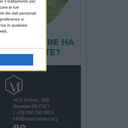
er il trattamento per
icare le tue
ti dei dati personali
 preferenze si
nso in qualsiasi
 web.