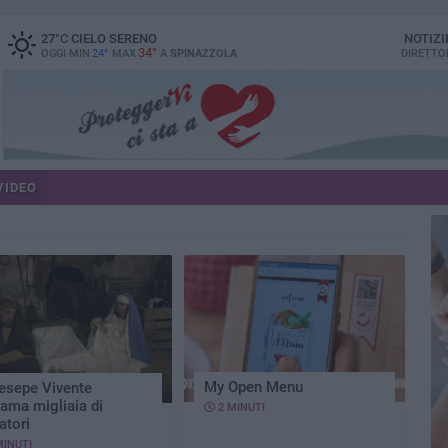
27
°C
CIELO SERENO
NOTIZI
34°
OGGI MIN
24°
MAX
A
SPINAZZOLA
DIRETTO
VIDEO
My Open Menu
resepe Vivente
iama migliaia di
2 MINUTI
tatori
MINUTI