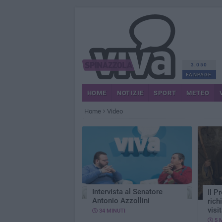
3.050
FANPAGE
HOME
NOTIZIE
SPORT
METEO
Home
Video
Intervista al Senatore
Il P
Antonio Azzollini
rich
visi
34 MINUTI
5 