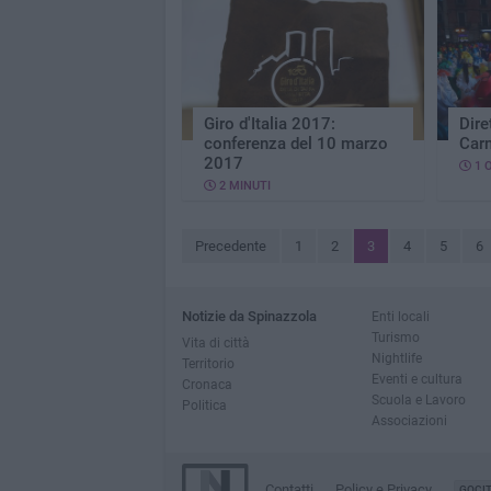
Giro d'Italia 2017:
Dire
conferenza del 10 marzo
Car
2017
1 
2 MINUTI
Precedente
1
2
3
4
5
6
Notizie da Spinazzola
Enti locali
Turismo
Vita di città
Nightlife
Territorio
Eventi e cultura
Cronaca
Scuola e Lavoro
Politica
Associazioni
Contatti
Policy e Privacy
GOCI