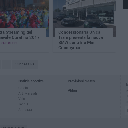
tta Streaming del
Concessionaria Unica
nevale Coratino 2017
Trani presenta la nuova
BMW serie 5 e Mini
ORA E OLTRE
Countryman
3 MINUTI
...
Successiva
Notizie sportive
Previsioni meteo
I
Calcio
Video
R
Arti Marziali
S
Vela
a
Tennis
Altri sport
TY NEWS PLATFORM