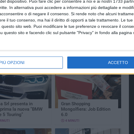
del dispositivo. Puoi fare clic per consentire a noi e ai nostri 1733 partn
critte. In alternativa puoi accedere a informazioni più dettagliate e modif
acconsentire o di negare il consenso.
Si rende noto che alcuni trattamen
e il tuo consenso, ma hai il diritto di opporti a tale trattamento. Le tue
 questo sito web. Puoi modificare le tue preferenze o revocare il conse
questo sito e facendo clic sul pulsante "Privacy" in fondo alla pagina
rvista a Tathiana
Unica Srl BMW Family &
in e Shi-Ting Wang
Kids Tour
MINUTI
3 MINUTI
PIÙ OPZIONI
ACCETTO
a Srl presenta in
Gran Shopping
eprima la nuova "BMW
Mongolfiera: Job Edition
e 5 Touring"
6.0
MINUTI
4 MINUTI