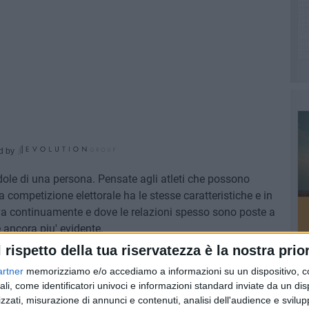
d by
ndole di una persona. Pensate agli atleti che possono
; la competizione elettorale ha le stesse caratteristiche e in
va continuamente e dove le relazioni spesso sono poste a
è ancora piu' evidente.
l rispetto della tua riservatezza è la nostra prior
n attacchi distruttivi e urlati, con ipocrite promesse di
artner
memorizziamo e/o accediamo a informazioni su un dispositivo, c
rasentano la felicità, manca poco che alcuni promettano e
ali, come identificatori univoci e informazioni standard inviate da un di
r carpire un voto.
zzati, misurazione di annunci e contenuti, analisi dell'audience e svilupp