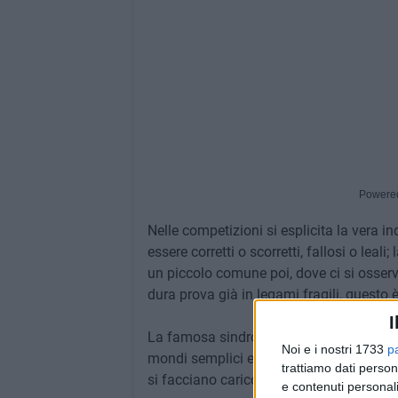
Powere
Nelle competizioni si esplicita la vera i
essere corretti o scorretti, fallosi o leali
un piccolo comune poi, dove ci si osser
dura prova già in legami fragili, questo 
I
La famosa sindrome di Procuste impera co
Noi e i nostri 1733
p
mondi semplici e paradisiaci che quasi 
trattiamo dati person
si facciano carico della felicità altrui pe
e contenuti personali