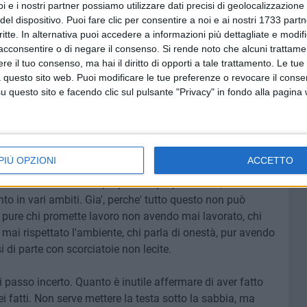
i e i nostri partner possiamo utilizzare dati precisi di geolocalizzazione 
re il posto a come lo si dice. Se dare il proprio contributo
del dispositivo. Puoi fare clic per consentire a noi e ai nostri 1733 partn
critte. In alternativa puoi accedere a informazioni più dettagliate e modif
 perché allora essere delusi da tanti che si sono messi in
acconsentire o di negare il consenso.
Si rende noto che alcuni trattamen
della proposta, il dire viene smentito dal fare e dalle
e il tuo consenso, ma hai il diritto di opporti a tale trattamento. Le tue
alore che non si trova negli altri, ma non la si trova
 questo sito web. Puoi modificare le tue preferenze o revocare il conse
paradossi e testimonianze di comportamenti pieni di
questo sito e facendo clic sul pulsante "Privacy" in fondo alla pagina
dulto. Una città invocata, pulita con numerosi volantini
gliare consenso, mentre alimentano solo una pessima
 operatori ecologici.
PIÙ OPZIONI
ACCETTO
 perde l'equilibrio e il punto di osservazione viene
iconoscere in chi si propone la propria storia, cosa ha
o in vari ambiti. Gia', perche' tutto questo non può
 pure chi promette lavoro non avendo mai lavorato, chi
mai rispettato l'ambiente, chi parla di onestà, pur avendo
 di parte con scorciatoie non lecite.
 passo incerto. Quanto è inutile affermare di aver fatto
 fatti. Non serve mettere la testa sotto la sabbia, ma