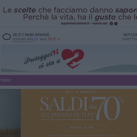
28.5
°C
NUBI SPARSE
NOTIZI
33.5°
DOMANI MIN
23°
MAX
A
DIRETTO
SPINAZZOLA
VIDEO