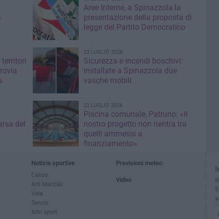
Aree Interne, a Spinazzola la
a
presentazione della proposta di
legge del Partito Democratico
23 LUGLIO 2026
territori
Sicurezza e incendi boschivi:
rrovia
installate a Spinazzola due
a
vasche mobili
22 LUGLIO 2026
Piscina comunale, Patruno: «Il
rsa del
nostro progetto non rientra tra
quelli ammessi a
finanziamento»
Notizie sportive
Previsioni meteo
I
Calcio
Video
R
Arti Marziali
S
Vela
a
Tennis
Altri sport