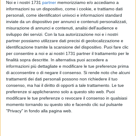
Noi e i nostri 1731
partner
memorizziamo e/o accediamo a
informazioni su un dispositivo, come i cookie, e trattiamo dati
14
personali, come identificatori univoci e informazioni standard
inviate da un dispositivo per annunci e contenuti personalizzati,
misurazione di annunci e contenuti, analisi dell'audience e
sviluppo dei servizi.
Con la tua autorizzazione noi e i nostri
Mancano 100 giorni alla maturità 2023. Il ministro
partner possiamo utilizzare dati precisi di geolocalizzazione e
dell'istruzione e del merito
Giuseppe Valditara
ha firmato la
identificazione tramite la scansione del dispositivo. Puoi fare clic
tanto attesa ordinanza, in anticipo rispetto agli anni scorsi,
per consentire a noi e ai nostri 1731 partner il trattamento per le
nella quale sono contenute le modalità di svolgimento
finalità sopra descritte. In alternativa puoi accedere a
dell'esame di Stato, a conclusione del secondo ciclo di
informazioni più dettagliate e modificare le tue preferenze prima
di acconsentire o di negare il consenso.
Si rende noto che alcuni
istruzione.
trattamenti dei dati personali possono non richiedere il tuo
consenso, ma hai il diritto di opporti a tale trattamento. Le tue
Le tradizioni
preferenze si applicheranno solo a questo sito web. Puoi
Negli ultimi anni, in occasione dei 100 giorni alla maturità, le
modificare le tue preferenze o revocare il consenso in qualsiasi
momento tornando su questo sito e facendo clic sul pulsante
classi che frequentano l'ultimo anno della scuola secondaria
"Privacy" in fondo alla pagina web.
di secondo grado sono solite organizzare dei
festeggiamenti. Ricorrente è, per esempio, l'usanza del
"
pranzo dei 100 giorni
". Si tratta di riti portafortuna, un buon
auspicio per l'esito delle prove che concludono il percorso.