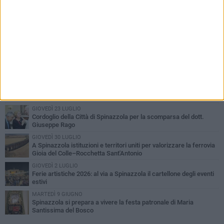
PIÙ LETTI QUESTA SETTIMANA
LUNEDÌ 3 AGOSTO
Il Treno dei Sapori: un viaggio per rilanciare la storica ferrovia
Gioia del Colle – Rocchetta Sant’Antonio
GIOVEDÌ 30 LUGLIO
Aree Interne, a Spinazzola la presentazione della proposta di
legge del Partito Democratico
GIOVEDÌ 23 LUGLIO
Cordoglio della Città di Spinazzola per la scomparsa del dott.
Giuseppe Rago
GIOVEDÌ 30 LUGLIO
A Spinazzola istituzioni e territori uniti per valorizzare la ferrovia
Gioia del Colle–Rocchetta Sant'Antonio
GIOVEDÌ 2 LUGLIO
Ferie artistiche 2026: al via a Spinazzola il cartellone degli eventi
estivi
MARTEDÌ 9 GIUGNO
Spinazzola si prepara a vivere la festa patronale di Maria
Santissima del Bosco