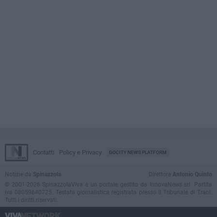
Contatti
Policy e Privacy
GOCITY NEWS PLATFORM
Notizie da
Spinazzola
Direttore
Antonio Quinto
© 2001-2026 SpinazzolaViva è un portale gestito da InnovaNews srl. Partita
iva 08059640725. Testata giornalistica registrata presso il Tribunale di Trani.
Tutti i diritti riservati.