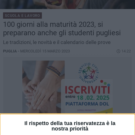
SCUOLA E LAVORO
100 giorni alla maturità 2023, si
preparano anche gli studenti pugliesi
Le tradizioni, le novità e il calendario delle prove
PUGLIA -
MERCOLEDÌ 15 MARZO 2023
14.22
Il rispetto della tua riservatezza è la
nostra priorità