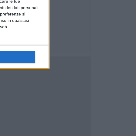
icare le tue
ti dei dati personali
 preferenze si
nso in qualsiasi
 web.