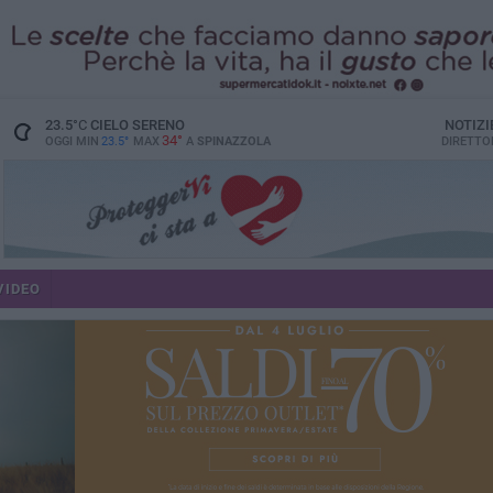
23.5
°C
CIELO SERENO
NOTIZI
34°
OGGI MIN
23.5°
MAX
A
SPINAZZOLA
DIRETTO
VIDEO