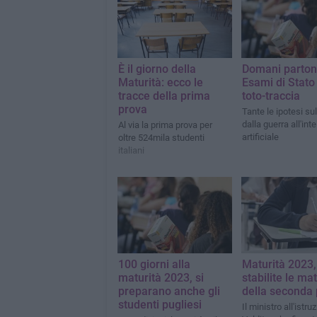
È il giorno della
Domani partono
Maturità: ecco le
Esami di Stato
tracce della prima
toto-traccia
prova
Tante le ipotesi sul
dalla guerra all'int
Al via la prima prova per
artificiale
oltre 524mila studenti
italiani
100 giorni alla
Maturità 2023,
maturità 2023, si
stabilite le ma
preparano anche gli
della seconda
studenti pugliesi
Il ministro all'istru