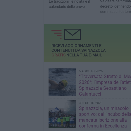
Valditara ha firmato
Le tradizioni, le novità e il
decreto, definendo
calendario delle prove
commissari estern
RICEVI AGGIORNAMENTI E
CONTENUTI DA SPINAZZOLA
GRATIS
NELLA TUA E-MAIL
5 AGOSTO 2026
“Traversata Stretto di Me
2026”: l’impresa dell’atlet
Spinazzola Sebastiano
Galantucci
30 LUGLIO 2026
Spinazzola, un miracolo
sportivo: dall’incubo dell
mancata iscrizione alla
conferma in Eccellenza