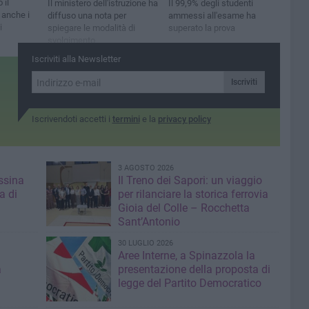
 il
Il ministero dell'istruzione ha
Il 99,9% degli studenti
 anche i
diffuso una nota per
ammessi all'esame ha
i
spiegare le modalità di
superato la prova
svolgimento
Iscriviti alla Newsletter
Iscriviti
Iscrivendoti accetti i
termini
e la
privacy policy
3 AGOSTO 2026
ssina
Il Treno dei Sapori: un viaggio
a di
per rilanciare la storica ferrovia
Gioia del Colle – Rocchetta
Sant’Antonio
30 LUGLIO 2026
Aree Interne, a Spinazzola la
a
presentazione della proposta di
legge del Partito Democratico