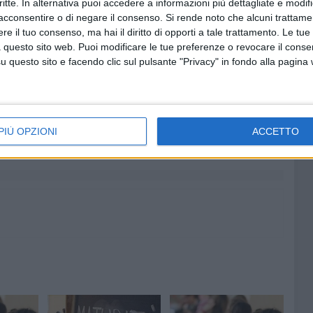
critte. In alternativa puoi accedere a informazioni più dettagliate e modif
esto di Maria Agostina Cabiddu;
acconsentire o di negare il consenso.
Si rende noto che alcuni trattamen
a Polla-Mattiot
e il tuo consenso, ma hai il diritto di opporti a tale trattamento. Le tue
 questo sito web. Puoi modificare le tue preferenze o revocare il conse
i carattere espositivo-argomentativo su tematiche di
questo sito e facendo clic sul pulsante "Privacy" in fondo alla pagina
mperfezione
di Rita Levi Montalcini;
 e blog
di Maurizio Caminito.
PIÙ OPZIONI
ACCETTO