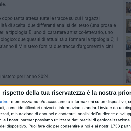
le.
o dopo tanta attesa tutte le tracce su cui i ragazzi
Ro
ità di scelta: due differenti analisi del testo (una prosa e
r la tipologia B, uno di carattere artistico-letterario, uno
nologico; due quesiti di attualità a formare la tipologia C, il
t'anno il Ministero fornirà due tracce d'argomenti vicini
ministero per l'anno 2024.
Pa
l rispetto della tua riservatezza è la nostra prior
di un uomo
di Giuseppe Ungaretti
artner
memorizziamo e/o accediamo a informazioni su un dispositivo, c
eratore
di Luigi Pirandello
Ro
ali, come identificatori univoci e informazioni standard inviate da un di
zzati, misurazione di annunci e contenuti, analisi dell'audience e svilupp
o:
i e i nostri partner possiamo utilizzare dati precisi di geolocalizzazione 
ell'atomica con il testo
Storia d'Europa
di Giuseppe
del dispositivo. Puoi fare clic per consentire a noi e ai nostri 1733 partn