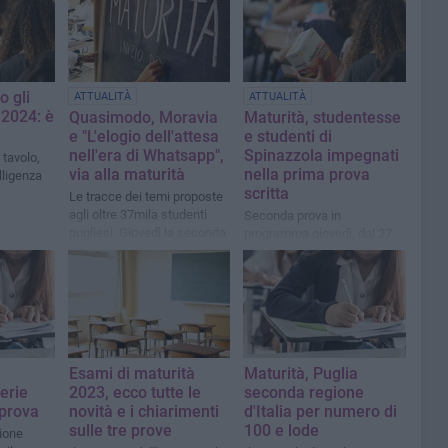
 gli
ATTUALITÀ
ATTUALITÀ
 2024: è
Quasimodo, Moravia
Maturità, studentesse
e "L'elogio dell'attesa
e studenti di
nell'era di Whatsapp",
Spinazzola impegnati
 tavolo,
via alla maturità
nella prima prova
elligenza
scritta
Le tracce dei temi proposte
agli oltre 37mila studenti
Seconda prova in
pugliesi. Giovedì la seconda
programma giovedì, dal 27
prova scritta
gli orali
Esami di maturità
Maturità, Puglia
terie
2023, ecco tutte le
seconda regione
 prova
novità e i chiarimenti
d'Italia per numero di
sulle tre prove
100 e lode
zione