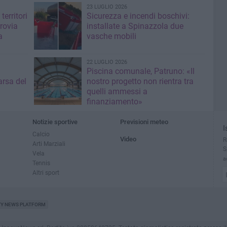
23 LUGLIO 2026
territori
Sicurezza e incendi boschivi:
rrovia
installate a Spinazzola due
a
vasche mobili
22 LUGLIO 2026
Piscina comunale, Patruno: «Il
rsa del
nostro progetto non rientra tra
quelli ammessi a
finanziamento»
Notizie sportive
Previsioni meteo
I
Calcio
Video
R
Arti Marziali
S
Vela
a
Tennis
Altri sport
TY NEWS PLATFORM