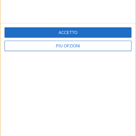
SPINAZZOLA - 8 APRILE 2026
In arrivo la 66esima edizione del Carnevale
Spinazzolese
ACCETTO
Precedente
1
2
3
4
5
6
...
Successiva
PIÙ OPZIONI