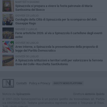
MARTEDÌ 9 GIUGNO
Spinazzola si prepara a vivere la festa patronale di Maria
Santissima del Bosco
GIOVEDÌ 23 LUGLIO
Cordoglio della Città di Spinazzola per la scomparsa del dott.
Giuseppe Rago
GIOVEDÌ 2 LUGLIO
Ferie artistiche 2026: al via a Spinazzola il cartellone degli eventi
estivi
GIOVEDÌ 30 LUGLIO
Aree Interne, a Spinazzola la presentazione della proposta di
legge del Partito Democratico
GIOVEDÌ 30 LUGLIO
A Spinazzola istituzioni e territori uniti per valorizzare la ferrovia
Gioia del Colle–Rocchetta Sant'Antonio
Contatti
Policy e Privacy
GOCITY NEWS PLATFORM
Notizie da
Spinazzola
Direttore
Antonio Quinto
© 2001-2026 SpinazzolaViva è un portale gestito da InnovaNews srl. Partita
iva 08059640725. Testata giornalistica registrata presso il Tribunale di Trani.
Tutti i diritti riservati.