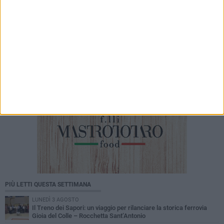
22 LUGLIO 2026
Piscina comunale, Patruno: «Il nostro progetto
non rientra tra quelli ammessi a
finanziamento»
PIÙ LETTI QUESTA SETTIMANA
LUNEDÌ 3 AGOSTO
Il Treno dei Sapori: un viaggio per rilanciare la storica ferrovia
Gioia del Colle – Rocchetta Sant’Antonio