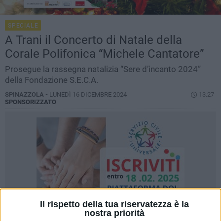
SPECIALE
A Trani il Concerto di Natale della
Corale Polifonica “Michele Cantatore”
Prosegue la rassegna natalizia “Sere d’incanto 2024”
della Fondazione S.E.C.A.
SPINAZZOLA -
LUNEDÌ 16 DICEMBRE 2024
13.27
SPONSORIZZATO
Il rispetto della tua riservatezza è la
nostra priorità