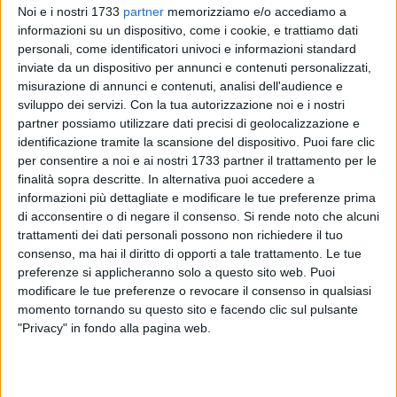
Noi e i nostri 1733
partner
memorizziamo e/o accediamo a
informazioni su un dispositivo, come i cookie, e trattiamo dati
personali, come identificatori univoci e informazioni standard
inviate da un dispositivo per annunci e contenuti personalizzati,
1
misurazione di annunci e contenuti, analisi dell'audience e
sviluppo dei servizi.
Con la tua autorizzazione noi e i nostri
La rassegna natalizia "
Sere d'incanto 2024
" della
partner possiamo utilizzare dati precisi di geolocalizzazione e
Fondazione S.E.C.A.
prosegue
mercoledì 18 Dicembre
con il
identificazione tramite la scansione del dispositivo. Puoi fare clic
concerto di Natale della
Corale Polifonica "Michele
per consentire a noi e ai nostri 1733 partner il trattamento per le
Cantatore"
dell'omonima Associazione, fondata e diretta dal
finalità sopra descritte. In alternativa puoi accedere a
M° Angelo Anselmi che nasce storicamente presso la
informazioni più dettagliate e modificare le tue preferenze prima
parrocchia San Michele Arcangelo in Ruvo di Puglia.
di acconsentire o di negare il consenso.
Si rende noto che alcuni
trattamenti dei dati personali possono non richiedere il tuo
consenso, ma hai il diritto di opporti a tale trattamento. Le tue
Evento già "Sold Out" durante il quale saranno eseguiti brani
preferenze si applicheranno solo a questo sito web. Puoi
e canti della tradizione natalizia; un invito aperto a tutta la
modificare le tue preferenze o revocare il consenso in qualsiasi
comunità a lasciarsi avvolgere dalla musica, per vivere una
momento tornando su questo sito e facendo clic sul pulsante
serata di festa all'insegna delle emozioni e della generosità.
"Privacy" in fondo alla pagina web.
Il momento è anche un'occasione per riflettere
sull'importanza del dono, soprattutto in un periodo come il
Natale, momento ideale per ricordarci che il dono non è solo