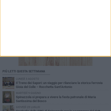
PIÙ LETTI QUESTA SETTIMANA
LUNEDÌ 3 AGOSTO
Il Treno dei Sapori: un viaggio per rilanciare la storica ferrovia
Gioia del Colle – Rocchetta Sant’Antonio
MARTEDÌ 9 GIUGNO
Spinazzola si prepara a vivere la festa patronale di Maria
Santissima del Bosco
GIOVEDÌ 23 LUGLIO