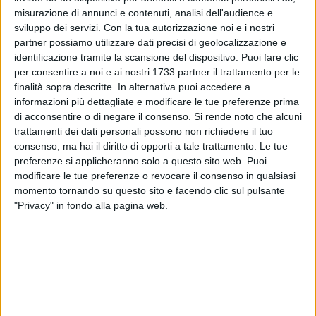
misurazione di annunci e contenuti, analisi dell'audience e
sviluppo dei servizi.
Con la tua autorizzazione noi e i nostri
partner possiamo utilizzare dati precisi di geolocalizzazione e
1
identificazione tramite la scansione del dispositivo. Puoi fare clic
Acqua a costi equi e un sostegno concreto all'innovazione
per consentire a noi e ai nostri 1733 partner il trattamento per le
tecnologica per favorire la rinascita del comparto agricolo.
finalità sopra descritte. In alternativa puoi accedere a
informazioni più dettagliate e modificare le tue preferenze prima
Un emendamento presentato da Tonia Spina in
di acconsentire o di negare il consenso.
Si rende noto che alcuni
Commissione agricoltura ha permesso di frenare l'impatto
trattamenti dei dati personali possono non richiedere il tuo
delle tariffe per l'irrigazione dei campi stabilite dai Consorzi
consenso, ma hai il diritto di opporti a tale trattamento. Le tue
di bonifica dal 2022 in poi. Gli agricoltori stanno ricevendo
preferenze si applicheranno solo a questo sito web. Puoi
un contributo, calcolato sulla differenza massima tra le
modificare le tue preferenze o revocare il consenso in qualsiasi
tariffe applicate per l'annualità 2022 e i maggiori oneri
momento tornando su questo sito e facendo clic sul pulsante
dovuti agli aumenti energetici.
"Privacy" in fondo alla pagina web.
La normativa riguardante le acque superficiali e sotterranee
("Legge sui pozzi") ha consentito di dare seguito alle tante
istanze che erano sospese e regolamentare le concessioni
attraverso linee guida chiare e univoche. La legge
sull'oleoturismo è uno strumento di valorizzazione delle aree