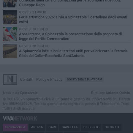
Cordoglio della Città di Spinazzola per la scomparsa del dott.
Giuseppe Rago
GIOVEDÌ 2 LUGLIO
Ferie artistiche 2026: al via a Spinazzola il cartellone degli eventi
estivi
GIOVEDÌ 30 LUGLIO
Aree Interne, a Spinazzola la presentazione della proposta di
legge del Partito Democratico
GIOVEDÌ 30 LUGLIO
A Spinazzola istituzioni e territori uniti per valorizzare la ferrovia
Gioia del Colle–Rocchetta Sant'Antonio
Contatti
Policy e Privacy
GOCITY NEWS PLATFORM
Notizie da
Spinazzola
Direttore
Antonio Quinto
© 2001-2026 SpinazzolaViva è un portale gestito da InnovaNews srl. Partita
iva 08059640725. Testata giornalistica registrata presso il Tribunale di Trani.
Tutti i diritti riservati.
SPINAZZOLA
ANDRIA
BARI
BARLETTA
BISCEGLIE
BITONTO