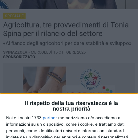
SPECIALE
Agricoltura, tre provvedimenti di Tonia
Spina per il rilancio del settore
«Al fianco degli agricoltori per dare stabilità e sviluppo»
SPINAZZOLA -
MERCOLEDÌ 15 OTTOBRE 2025
SPONSORIZZATO
Il rispetto della tua riservatezza è la
nostra priorità
Noi e i nostri 1733
partner
memorizziamo e/o accediamo a
informazioni su un dispositivo, come i cookie, e trattiamo dati
personali, come identificatori univoci e informazioni standard
inviate da un dispositivo per annunci e contenuti personalizzati,