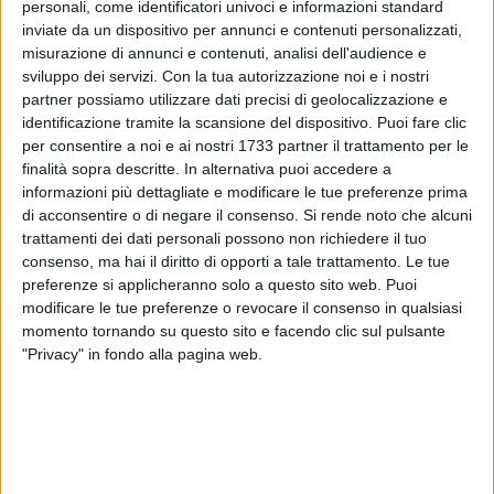
personali, come identificatori univoci e informazioni standard
inviate da un dispositivo per annunci e contenuti personalizzati,
misurazione di annunci e contenuti, analisi dell'audience e
sviluppo dei servizi.
Con la tua autorizzazione noi e i nostri
1
partner possiamo utilizzare dati precisi di geolocalizzazione e
identificazione tramite la scansione del dispositivo. Puoi fare clic
per consentire a noi e ai nostri 1733 partner il trattamento per le
finalità sopra descritte. In alternativa puoi accedere a
Gli agricoltori della Bat
potranno tirare un respiro di sollievo:
informazioni più dettagliate e modificare le tue preferenze prima
la Regione Puglia ha annunciato l'arrivo
dall'invaso del
di acconsentire o di negare il consenso.
Si rende noto che alcuni
Locone
di circa
1 milione di metri cubi di acqua
utili a
trattamenti dei dati personali possono non richiedere il tuo
contrastare la situazione di emergenza idrica che si è
consenso, ma hai il diritto di opporti a tale trattamento. Le tue
registrata in queste settimane.
preferenze si applicheranno solo a questo sito web. Puoi
modificare le tue preferenze o revocare il consenso in qualsiasi
momento tornando su questo sito e facendo clic sul pulsante
"Accogliamo con entusiasmo la notizia diffusa tramite nota
"Privacy" in fondo alla pagina web.
stampa dalla Regione Puglia – commentano da
Confagricoltura Bari-Bat – perchè gli agricoltori di una parte
importante del nostro territorio
potranno contare su una
risorsa indispensabile
. Senza acqua gran parte della
stagione agricola sarebbe andata compromessa. S
iamo