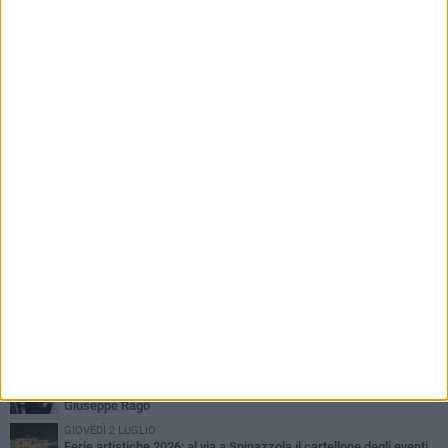
PIÙ LETTI QUESTA SETTIMANA
LUNEDÌ 3 AGOSTO
Il Treno dei Sapori: un viaggio per rilanciare la storica ferrovia
Gioia del Colle – Rocchetta Sant’Antonio
MARTEDÌ 9 GIUGNO
Spinazzola si prepara a vivere la festa patronale di Maria
Santissima del Bosco
GIOVEDÌ 23 LUGLIO
Cordoglio della Città di Spinazzola per la scomparsa del dott.
Giuseppe Rago
GIOVEDÌ 2 LUGLIO
Ferie artistiche 2026: al via a Spinazzola il cartellone degli eventi