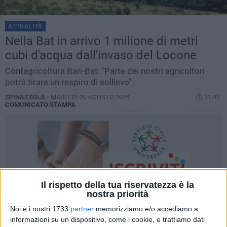
ATTUALITÀ
Nella Bat in arrivo 1 milione di metri
cubi d'acqua dall'invaso del Locone
Confagricoltura Bari-Bat: "Parte dei nostri agricoltori
potrà tirare un respiro di sollievo"
SPINAZZOLA -
MARTEDÌ 20 AGOSTO 2024
11.42
COMUNICATO STAMPA
Il rispetto della tua riservatezza è la
nostra priorità
Noi e i nostri 1733
partner
memorizziamo e/o accediamo a
informazioni su un dispositivo, come i cookie, e trattiamo dati