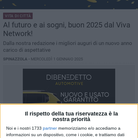
VITA DI CITTÀ
Al futuro e ai sogni, buon 2025 dal Viva
Network!
Dalla nostra redazione i migliori auguri di un nuovo anno
carico di aspettative
SPINAZZOLA -
MERCOLEDÌ 1 GENNAIO 2025
Il rispetto della tua riservatezza è la
nostra priorità
Noi e i nostri 1733
partner
memorizziamo e/o accediamo a
informazioni su un dispositivo, come i cookie, e trattiamo dati