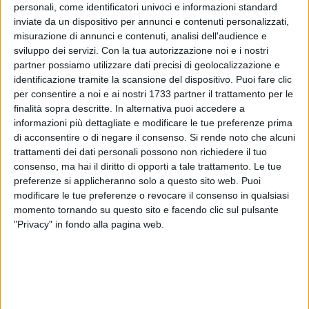
personali, come identificatori univoci e informazioni standard
inviate da un dispositivo per annunci e contenuti personalizzati,
misurazione di annunci e contenuti, analisi dell'audience e
2
A cura di
sviluppo dei servizi.
Con la tua autorizzazione noi e i nostri
IDA VINELLA
partner possiamo utilizzare dati precisi di geolocalizzazione e
identificazione tramite la scansione del dispositivo. Puoi fare clic
per consentire a noi e ai nostri 1733 partner il trattamento per le
finalità sopra descritte. In alternativa puoi accedere a
Il 2025 inizia, ed è tempo di pensare a nuovi e grandi risultati
informazioni più dettagliate e modificare le tue preferenze prima
da perseguire con ottimismo e tenacia. Vogliamo costruire
di acconsentire o di negare il consenso.
Si rende noto che alcuni
insieme una strada di
speranza
e di
rinnovata energia
, per
trattamenti dei dati personali possono non richiedere il tuo
trasformare le idee in realtà, i progetti in certezze, e guardare
consenso, ma hai il diritto di opporti a tale trattamento. Le tue
alla nostra quotidianità con occhi sempre più attenti e saggi.
preferenze si applicheranno solo a questo sito web. Puoi
modificare le tue preferenze o revocare il consenso in qualsiasi
Archiviato un anno di notizie, l'informazione riparte senza
momento tornando su questo sito e facendo clic sul pulsante
"Privacy" in fondo alla pagina web.
mai fermarsi, con un territorio vivo, a cui rivolgiamo
tutto il
nostro impegno.
Il 2025 ci raggiunge con grandi aspettative: sarà l'anno del
Giubileo
, con milioni di pellegrini che raggiungeranno l'Italia