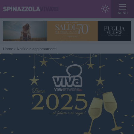
MENU
Home
Notizie e aggiornamenti