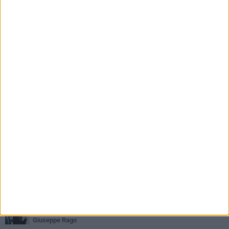
PIÙ LETTI QUESTA SETTIMANA
LUNEDÌ 3 AGOSTO
Il Treno dei Sapori: un viaggio per rilanciare la storica ferrovia
Gioia del Colle – Rocchetta Sant’Antonio
MARTEDÌ 9 GIUGNO
Spinazzola si prepara a vivere la festa patronale di Maria
Santissima del Bosco
GIOVEDÌ 23 LUGLIO
Cordoglio della Città di Spinazzola per la scomparsa del dott.
Giuseppe Rago