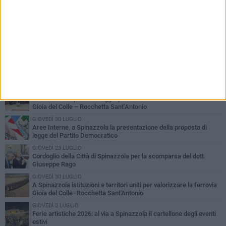
PIÙ LETTI QUESTA SETTIMANA
LUNEDÌ 3 AGOSTO
Il Treno dei Sapori: un viaggio per rilanciare la storica ferrovia
Gioia del Colle – Rocchetta Sant’Antonio
GIOVEDÌ 30 LUGLIO
Aree Interne, a Spinazzola la presentazione della proposta di
legge del Partito Democratico
GIOVEDÌ 23 LUGLIO
Cordoglio della Città di Spinazzola per la scomparsa del dott.
Giuseppe Rago
GIOVEDÌ 30 LUGLIO
A Spinazzola istituzioni e territori uniti per valorizzare la ferrovia
Gioia del Colle–Rocchetta Sant'Antonio
GIOVEDÌ 2 LUGLIO
Ferie artistiche 2026: al via a Spinazzola il cartellone degli eventi
estivi