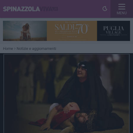
MENU
Home
Notizie e aggiornamenti