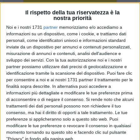
Il rispetto della tua riservatezza è la
nostra priorità
33
Noi e i nostri 1731
partner
memorizziamo e/o accediamo a
informazioni su un dispositivo, come i cookie, e trattiamo dati
personali, come identificatori univoci e informazioni standard
Torna puntuale come ogni anno l'appuntamento con la
inviate da un dispositivo per annunci e contenuti personalizzati,
Passione Vivente di Spinazzola, giunta alla sua XXII
misurazione di annunci e contenuti, analisi dell'audience e
sviluppo dei servizi.
Con la tua autorizzazione noi e i nostri
edizione. Una collaudata tradizione, nota soprattutto per
partner possiamo utilizzare dati precisi di geolocalizzazione e
l'originalità della rappresentazione, la cui organizzazione è
identificazione tramite la scansione del dispositivo. Puoi fare clic
curata dal Gruppo Passione Vivente e patrocinata dalla
per consentire a noi e ai nostri 1731 partner il trattamento per le
Regione Puglia, dalla Provincia Barletta Andria Trani e dal
finalità sopra descritte. In alternativa puoi accedere a
Comune di Spinazzola.
informazioni più dettagliate e modificare le tue preferenze prima
di acconsentire o di negare il consenso.
Si rende noto che alcuni
Sabato 13 aprile, vigilia della domenica delle Palme, si
trattamenti dei dati personali possono non richiedere il tuo
consenso, ma hai il diritto di opporti a tale trattamento. Le tue
alzerà il sipario sulla rievocazione storica della Passione di
preferenze si applicheranno solo a questo sito web. Puoi
Cristo, un appuntamento ormai consolidato che apre la
modificare le tue preferenze o revocare il consenso in qualsiasi
Settimana Santa di Spinazzola e che rappresenta una
momento tornando su questo sito e facendo clic sul pulsante
occasione di riflessione sul momento cruciale del mistero
"Privacy" in fondo alla pagina web.