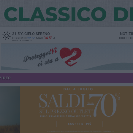
31.5
°C
CIELO SERENO
NOTIZI
34.5°
OGGI MIN
22.5°
MAX
A
DIRETTO
SPINAZZOLA
VIDEO