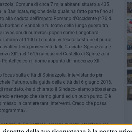
azzola, Comune di circa 7 mila abitanti situato a 435
n la Basilicata, regione della quale ha fatto parte fino al
uito alla caduta dell'Impero Romano d'Occidente (476 d.
Ro
 da barbari e Vandali e fu teatro della lunga guerra tra
le invasioni di numerosi popoli come Longobardi,
Pa
 Intorno al 1100 i Templari vi fecero costruire il primo
cavalieri feriti provenienti dalle Crociate. Spinazzola è
cenzo XII": nel 1615 nacque nel Castello di Spinazzola
to Pontefice con il nome appunto di Innocenzo XII.
Ro
 focus sulla città di Spinazzola, intervistando per
chele Patruno, alla guida della città dal 6 giugno 2016.
di mandato, -ha dichiarato il Sindaco- siamo abbastanza
endo e ritengo che siamo giunti ad un buon punto. C'è
messo in cantiere tanti interventi. Credo che possa
 programma».
naturali di Spinazzola, emerge quanto il territorio sia
l rispetto della tua riservatezza è la nostra prior
a, tornando in superficie attraverso crepe delle rocce, ha