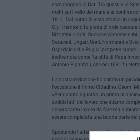
compongono la Bat. Tra questi vi è Spin
metri sul livello del mare e al confine co
1811. Dal punto di vista storico, in seg
C.), il territorio fu preda di orde causate
Bizantini e Goti. Successivamente subì 
Saraceni, Ungari, Unni, Normanni e Svevi.
Ospedale della Puglia, per poter curare i 
inoltre nota come "la città di Papa Inno
Antonio Pignatelli, che nel 1691 fu elet
La nostra redazione ha curato un piccolo
l'occasione il Primo Cittadino, Geom. Mi
«Per quanto riguarda un primo bilancio 
soddisfatti del lavoro che stiamo compi
ancora tanto lavoro da fare ma abbiamo 
essere completata una buona parte del
Spostando l'attenzione alle particolarità 
I
ricco di acque sotterranee: infatti l'acqu