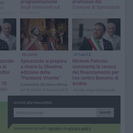
programmazione
promosso dal
no
degli interventi sul
Comune di Spinazzola
io
territorio
erimento
Il servizio, partito lunedì 8
tuato
giugno, proseguirà fino a
Domani i rappresentanti
sso il
sabato 20 giugno
istituzionali parteciperanno
i
all'incontro convocato ad
Andria
RELIGIONI
ATTUALITÀ
nazzola
Spinazzola si prepara
Michele Patruno
a al
a vivere la 26esima
commenta la revoca
oltre
edizione della
del finanziamento per
“Passione Vivente”
l'ex centro Bonomo di
i 10
Andria
Il prossimo 28 marzo ritorna
iati»
per le strade di Spinazzola la
«Scelte miopi di Bernardo
tradizionale Passione di
Lodispoto»
i
Cristo
rmetterà
Iscriviti alla Newsletter
n'area da
Iscriviti
Iscrivendoti accetti i
termini
e la
privacy policy