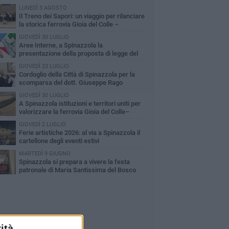
LUNEDÌ 3 AGOSTO
Il Treno dei Sapori: un viaggio per rilanciare
la storica ferrovia Gioia del Colle –
cchetta Sant’Antonio
GIOVEDÌ 30 LUGLIO
Aree Interne, a Spinazzola la
presentazione della proposta di legge del
rtito Democratico
GIOVEDÌ 23 LUGLIO
Cordoglio della Città di Spinazzola per la
scomparsa del dott. Giuseppe Rago
GIOVEDÌ 30 LUGLIO
A Spinazzola istituzioni e territori uniti per
valorizzare la ferrovia Gioia del Colle–
cchetta Sant'Antonio
GIOVEDÌ 2 LUGLIO
Ferie artistiche 2026: al via a Spinazzola il
cartellone degli eventi estivi
MARTEDÌ 9 GIUGNO
Spinazzola si prepara a vivere la festa
patronale di Maria Santissima del Bosco
ità