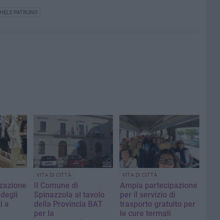
HELE PATRUNO
VITA DI CITTÀ
VITA DI CITTÀ
zazione
Il Comune di
Ampia partecipazione
 degli
Spinazzola al tavolo
per il servizio di
i a
della Provincia BAT
trasporto gratuito per
per la
le cure termali