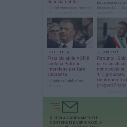
finanziamento»
Le campane saran
rimosse dal territor
"C'è del rammarico, ma non
comunale. Il conf
c'è spazio per il dispiacere o
dovrà essere effet
la resa"
esclusivamente pre
Centro Comunale d
Raccolta.
VITA DI CITTÀ
VITA DI CITTÀ
Pista ciclabile AQP, il
Patruno: «Spi
sindaco Patruno
si è classificat
interviene per fare
nono posto su 
chiarezza
115 proposte,
rientrando tra 
I chiarimenti del primo
progetti finanz
cittadino
«Il finanziamento d
1.100.000 euro pe
di intervenire su u
tempo trascurata»
RICEVI AGGIORNAMENTI E
CONTENUTI DA SPINAZZOLA