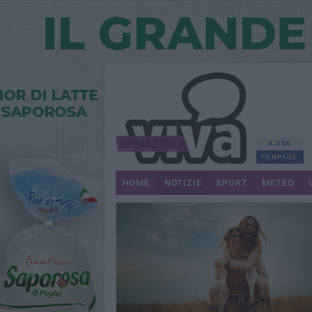
3.050
FANPAGE
HOME
NOTIZIE
SPORT
METEO