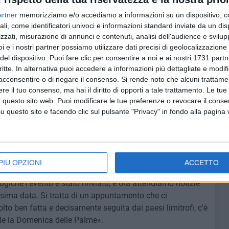
è però caratteristica soprattutto per le cave rosse di
artner
memorizziamo e/o accediamo a informazioni su un dispositivo, c
nsioni, attirano e affascinano diversi curiosi. «Al
ali, come identificatori univoci e informazioni standard inviate da un di
ciso riferito al numero di turisti che frequentano le
zzati, misurazione di annunci e contenuti, analisi dell'audience e svilupp
i e i nostri partner possiamo utilizzare dati precisi di geolocalizzazione 
è stato un progetto organico in questo senso. Stiamo però
del dispositivo. Puoi fare clic per consentire a noi e ai nostri 1731 partn
esta direzione, attraverso il quale sarà possibile attuare
critte. In alternativa puoi accedere a informazioni più dettagliate e modif
uppare le possibilità del sito. Per quanto riguarda invece
acconsentire o di negare il consenso.
Si rende noto che alcuni trattamen
mo Cittadino in merito a una più delicata questione
e il tuo consenso, ma hai il diritto di opporti a tale trattamento. Le tue
 Comuni di Minervino Murge e Canosa di Puglia, noi siamo
 questo sito web. Puoi modificare le tue preferenze o revocare il conse
offrire in questo senso il nostro contributo».
questo sito e facendo clic sul pulsante "Privacy" in fondo alla pagina
Santa, e Spinazzola è appunto nota per la Passione
 precedente alla Domenica delle Palme. La neve e il
tto al rinvio dell'evento, come conferma il sindaco
PIÙ OPZIONI
ACCETTO
zola giunge quest'anno alla XXI edizione. Purtroppo a
giche l'evento è stato rinviato, e ora attendiamo notizie
ssima data. Si tratta di un appuntamento che ci
lto ben fatta e decisamente seguita dai paesi limitrofi, c'è
de la Domenica delle Palme».