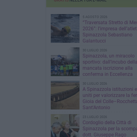
GRATIS
NELLA TUA E-MAIL
5 AGOSTO 2026
“Traversata Stretto di Me
2026”: l’impresa dell’atlet
Spinazzola Sebastiano
Galantucci
30 LUGLIO 2026
Spinazzola, un miracolo
sportivo: dall’incubo dell
mancata iscrizione alla
conferma in Eccellenza
30 LUGLIO 2026
A Spinazzola istituzioni e 
uniti per valorizzare la fe
Gioia del Colle–Rocchett
Sant'Antonio
23 LUGLIO 2026
Cordoglio della Città di
Spinazzola per la scompa
dott. Giuseppe Rago