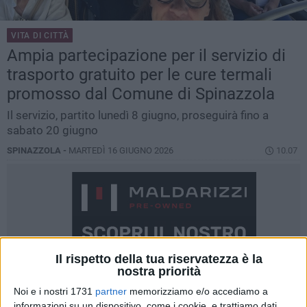
VITA DI CITTÀ
Ampia partecipazione per il servizio di
trasporto gratuito per le cure termali
promosso dal Comune di Spinazzola
Il servizio, partito lunedì 8 giugno, proseguirà fino a
sabato 20 giugno
SPINAZZOLA -
MARTEDÌ 16 GIUGNO 2026
10.07
Il rispetto della tua riservatezza è la
nostra priorità
Noi e i nostri 1731
partner
memorizziamo e/o accediamo a
informazioni su un dispositivo, come i cookie, e trattiamo dati