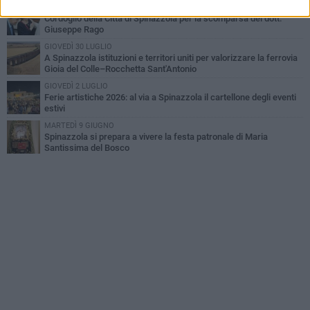
GIOVEDÌ 23 LUGLIO
Cordoglio della Città di Spinazzola per la scomparsa del dott.
Giuseppe Rago
GIOVEDÌ 30 LUGLIO
A Spinazzola istituzioni e territori uniti per valorizzare la ferrovia
Gioia del Colle–Rocchetta Sant'Antonio
GIOVEDÌ 2 LUGLIO
Ferie artistiche 2026: al via a Spinazzola il cartellone degli eventi
estivi
MARTEDÌ 9 GIUGNO
Spinazzola si prepara a vivere la festa patronale di Maria
Santissima del Bosco