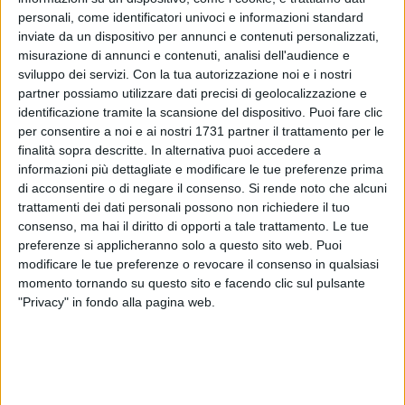
personali, come identificatori univoci e informazioni standard
inviate da un dispositivo per annunci e contenuti personalizzati,
misurazione di annunci e contenuti, analisi dell'audience e
sviluppo dei servizi.
Con la tua autorizzazione noi e i nostri
partner possiamo utilizzare dati precisi di geolocalizzazione e
identificazione tramite la scansione del dispositivo. Puoi fare clic
per consentire a noi e ai nostri 1731 partner il trattamento per le
finalità sopra descritte. In alternativa puoi accedere a
Ampia partecipazione per il servizio di trasporto gratuito per
informazioni più dettagliate e modificare le tue preferenze prima
le cure termali promosso dal Comune di Spinazzola e rivolto
di acconsentire o di negare il consenso.
Si rende noto che alcuni
ai cittadini over 65 residenti nel territorio comunale. Il
trattamenti dei dati personali possono non richiedere il tuo
servizio, svolto in sinergia con le Terme di Margherita di
consenso, ma hai il diritto di opporti a tale trattamento. Le tue
Savoia, consente ai cittadini interessati di usufruire
preferenze si applicheranno solo a questo sito web. Puoi
gratuitamente del trasporto di andata e ritorno da
modificare le tue preferenze o revocare il consenso in qualsiasi
momento tornando su questo sito e facendo clic sul pulsante
Spinazzola verso il noto centro termale, agevolando coloro
"Privacy" in fondo alla pagina web.
che hanno necessità di effettuare un ciclo di cure termali
sulla base di apposita prescrizione sanitaria.
L'iniziativa, confermata per il quarto anno consecutivo,
rappresenta un segnale concreto di attenzione da parte